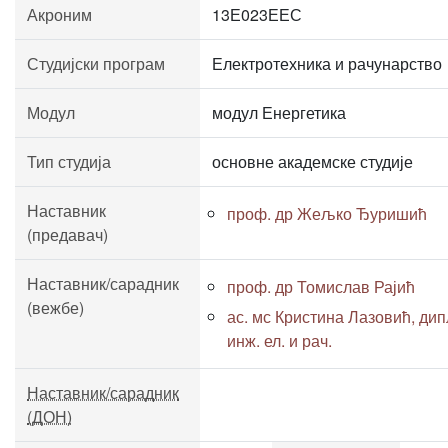
Акроним
13Е023ЕЕС
Студијски програм
Електротехника и рачунарство
Модул
модул Енергетика
Тип студија
основне академске студије
Наставник
проф. др Жељко Ђуришић
(предавач)
Наставник/сарадник
проф. др Томислав Рајић
(вежбе)
ас. мс Кристина Лазовић, дип
инж. ел. и рач.
Наставник/сарадник
(ДОН)