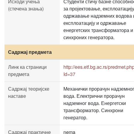
Исходи учења
Студенти стичу базне способно
(стечена знања)
за пројектовање, експлоатацију
одржавање надземних водова 
експлоатацију и одржавање
енергетских трансформатора и
синхроних генератора.
Садржај предмета
Линк ка страници
http://ees.etf.bg.ac.rs/predmet.ph
предмета
Id=37
Садржај теоријске
Механички прорачун надземно
наставе
вода. Електрични прорачун
надземног вода. Енергетски
трансформатор. Синхрони
генератор.
Садржај практичне
nema