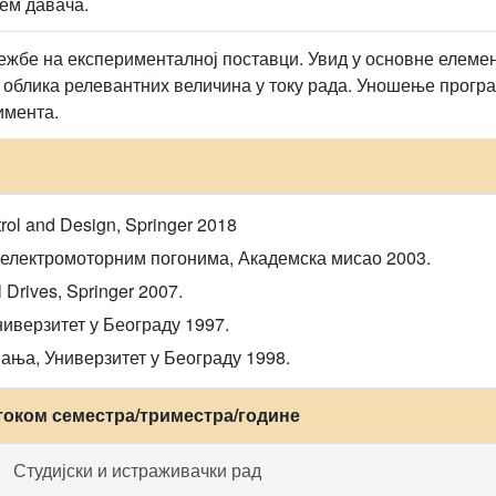
ем давача.
ежбе на експерименталној поставци. Увид у основне елеме
 облика релевантних величина у току рада. Уношење прогр
имента.
rol and Design, Springer 2018
 електромоторним погонима, Академска мисао 2003.
l Drives, Springer 2007.
иверзитет у Београду 1997.
ања, Универзитет у Београду 1998.
током семестра/триместра/године
Студијски и истраживачки рад