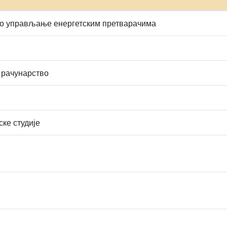
о управљање енергетским претварачима
 рачунарство
ске студије