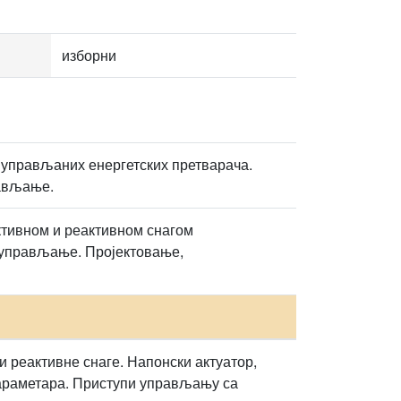
изборни
 управљаних енергетских претварача.
рављање.
тивном и реактивном снагом
 управљање. Пројектовање,
и реактивне снаге. Напонски актуатор,
араметара. Приступи управљању са