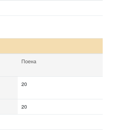
Поена
20
20