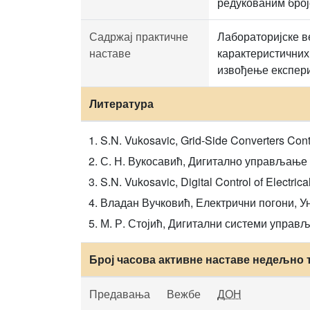
редукованим број
Садржај практичне
Лабораторијске в
наставе
карактеристичних
извођење експер
Литература
S.N. Vukosavic, Grid-Side Converters Cont
С. Н. Вукосавић, Дигитално управљање
S.N. Vukosavic, Digital Control of Electrica
Владан Вучковић, Електрични погони, Ун
М. Р. Стојић, Дигитални системи управљ
Број часова активне наставе недељно 
Предавања
Вежбе
ДОН