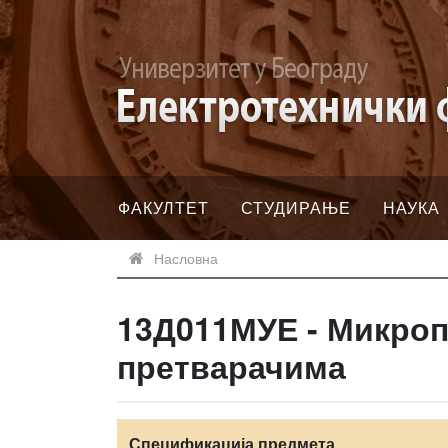
ФАКУЛТЕТ
СТУДИРАЊЕ
НАУКА
Насловна
13Д011МУЕ - Микро
претварачима
Спецификација предмета