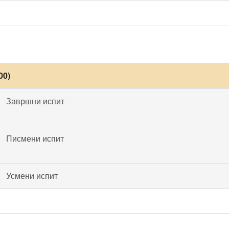
00)
Завршни испит
Писмени испит
Усмени испит