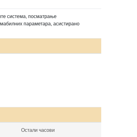
нте система, посматрање
амабилних параметара, асистирано
Остали часови