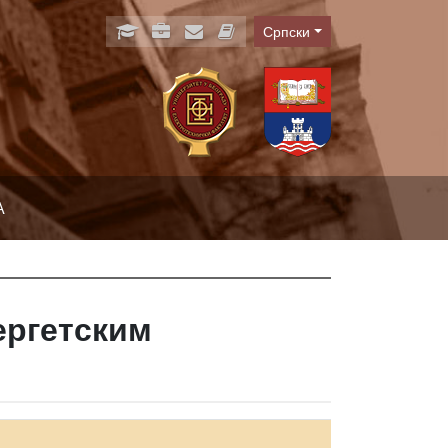
Српски
Language
А
ергетским