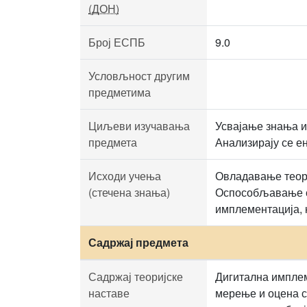
(ДОН)
Број ЕСПБ
9.0
Условљност другим
предметима
Циљеви изучавања
Усвајање знања и
предмета
Анализирају се е
Исходи учења
Овладавање теори
(стечена знања)
Оспособљавање ст
имплементација, 
Садржај предмета
Садржај теоријске
Дигитална имплем
наставе
мерење и оцена с