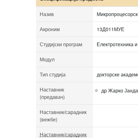
Назив
Микропроцесорск
Акроним
13Д011МУЕ
Студијски програм
Електротехника и
Модул
Тип студија
докторске академ
Наставник
др Жарко Јанда
(предавач)
Наставник/сарадник
(вежбе)
Наставник/сарадник