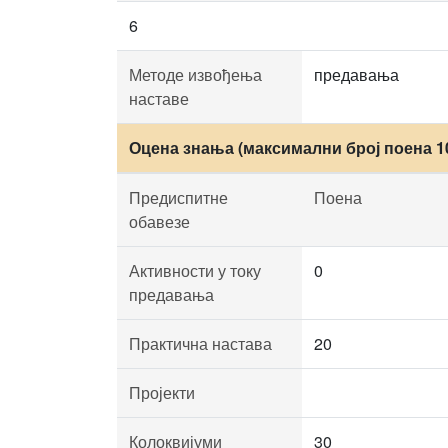
6
Методе извођења
предавања
наставе
Оцена знања (максимални број поена 1
Предиспитне
Поена
обавезе
Активности у току
0
предавања
Практична настава
20
Пројекти
Колоквијуми
30