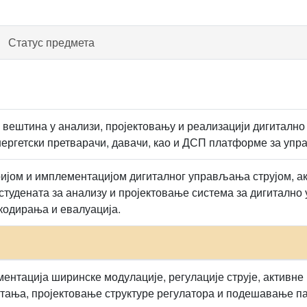
Статус предмета
 вештина у анализи, пројектовању и реализацији дигитално
нергетски претварачи, давачи, као и ДСП платформе за уп
јом и имплементацијом дигиталног управљања струјом, ак
удената за анализу и пројектовање система за дигитално
кодирања и евалуација.
ентација ширинске модулације, регулације струје, активне 
тања, пројектовање структуре регулатора и подешавање п