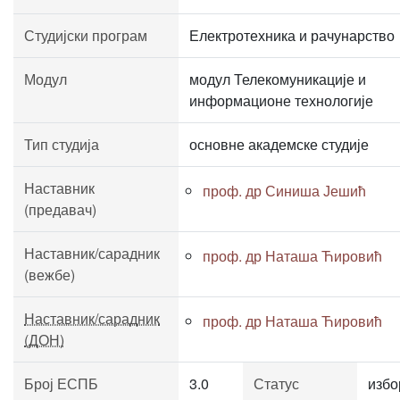
Студијски програм
Електротехника и рачунарство
Модул
модул Телекомуникације и
информационе технологије
Тип студија
основне академске студије
Наставник
проф. др Синиша Јешић
(предавач)
Наставник/сарадник
проф. др Наташа Ћировић
(вежбе)
Наставник/сарадник
проф. др Наташа Ћировић
(ДОН)
Број ЕСПБ
3.0
Статус
избо