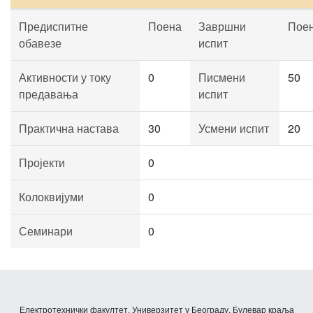
Предиспитне
Поена
Завршни
Пое
обавезе
испит
Активности у току
0
Писмени
50
предавања
испит
Практична настава
30
Усмени испит
20
Пројекти
0
Колоквијуми
0
Семинари
0
Електротехнички факултет, Универзитет у Београду, Булевар краља