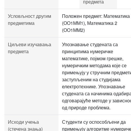
предмета
Условљност другим
Положен предмет: Математика
предметима
(ОО1ММ1), Математика 2
(ОО1МM2)
Циљеви изучавања
Упознавање студената са
предмета
принципима нумеричке
математике, појмом грешке,
нумеричким методама које се
примењују у стручним предмет
заступљеним на студијама
електротехнике. Упознавање
студената са начинима одабир
одговарајуће методе у зависно
од природе проблема.
Исходи учења
Студенти су оспособљени да
(стечена знања)
примењују алгоритме нумерич