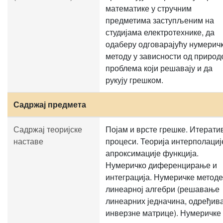
математике у стручним
предметима заступљеним на
студијама електротехнике, да
одаберу одговарајућу нумерич
методу у зависности од природ
проблема који решавају и да
рукују грешком.
Садржај предмета
Садржај теоријске
Појам и врсте грешке. Итерати
наставе
процеси. Теорија интерполациј
апроксимације функција.
Нумеричко диференцирање и
интеграција. Нумеричке методе
линеарној алгебри (решавање
линеарних једначина, одређив
инверзне матрице). Нумеричке