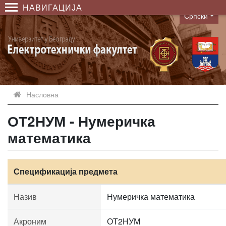
НАВИГАЦИЈА
Српски
Language
Насловна
ОТ2НУМ - Нумеричка
математика
Спецификација предмета
Назив
Нумеричка математика
Акроним
ОТ2НУМ