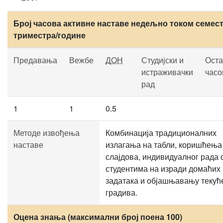
Број часова активне наставе недељно током семест
триместра/године
Предавања
Вежбе
ДОН
Студијски и
Оста
истраживачки
часо
рад
1
1
0.5
Методе извођења
Комбинација традиционалних
наставе
излагања на табли, коришћења
слајдова, индивидуалног рада 
студентима на изради домаћих
задатака и објашњавању текућ
градива.
Оцена знања (максимални број поена 100)