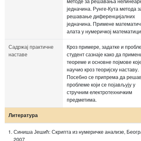
методе за решавања нелинеар
једначина. Рунге-Кута метода з
решавање диференцијалних
једначина. Примене математич
алата у нумеричкој математици
Садржај практичне
Кроз примере, задатке и пробл
наставе
студент сазнаје како да примен
теореме и основне појмове које
научио кроз теоријску наставу.
Посебно се припрема да реша
проблеме који се појављују у
стручним електротехничким
предметима.
Литература
Синиша Јешић: Скрипта из нумеричке анализе, Беогр
2007