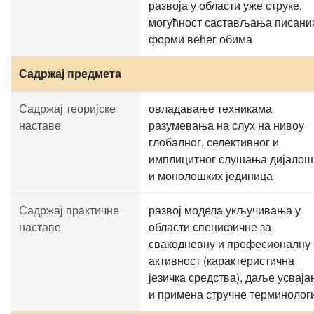
развоја у области уже струке,
могућност састављања писани
форми већег обима
Садржај предмета
Садржај теоријске
овладавање техникама
наставе
разумевања на слух на нивоу
глобалног, селективног и
имплицитног слушања дијалош
и монолошких јединица
Садржај практичне
развој модела укључивања у
наставе
области специфичне за
свакодневну и професионалну
активност (карактеристична
језичка средства), даље усвај
и примена стручне терминолог