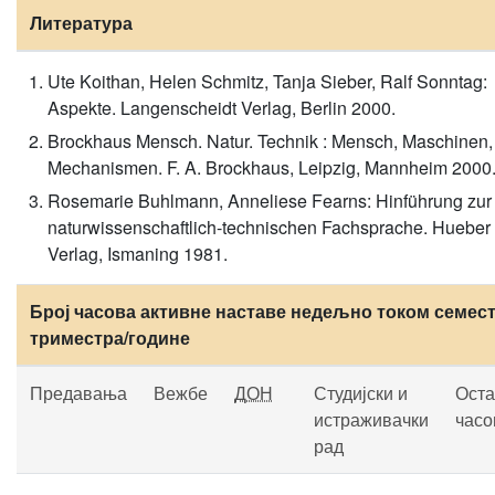
Литература
Ute Koithan, Helen Schmitz, Tanja Sieber, Ralf Sonntag:
Aspekte. Langenscheidt Verlag, Berlin 2000.
Brockhaus Mensch. Natur. Technik : Mensch, Maschinen,
Mechanismen. F. A. Brockhaus, Leipzig, Mannheim 2000.
Rosemarie Buhlmann, Anneliese Fearns: Hinführung zur
naturwissenschaftlich-technischen Fachsprache. Hueber
Verlag, Ismaning 1981.
Број часова активне наставе недељно током семест
триместра/године
Предавања
Вежбе
ДОН
Студијски и
Оста
истраживачки
часо
рад