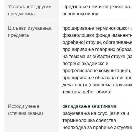
Условљност другим
Предзнање немачког језика на
предметима
основном нивоу
Циљеви изучавања
проширивање терминолошког 
предмета
фразеолошког фонда иманентн
одређеној струци, обогаћивање
проширивање говорних образа
на темама из области струке (з
потребе академске и
професионалне комуникације),
проширивање образаца писан
делатности (припрема стручни
текстова већег обима)
Исходи учења
овладавање вештинама
(стечена знања)
разумевања на слух, језичка и
терминолошка средства
неопходна за праћење актуелн