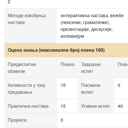
2
Методе извођења
интерактивна настава, вежбе
наставе
(лексичке, граматичке),
презентације, дискусијe,
колоквијум
Оцена знања (максимални број поена 100)
Предиспитне
Поена
Завршни
Пое
обавезе
испит
Активности у току
15
Писмени
0
предавања
испит
Практична настава
15
Усмени испит
40
Пројекти
0