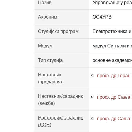
Назив
Управљање у реа
Акроним
ОС4УРВ
Студијски програм
Електротехника и
Модул
модул Сигнали и 
Тип студија
основне академск
Наставник
проф. др Горан
(предавач)
Наставник/сарадник
проф. др Сања 
(вежбе)
Наставник/сарадник
проф. др Сања 
(ДОН)