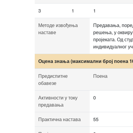
3
1
1
Методе извођења
Предавања, поред
наставе
решења, у оквиру 
пројеката. Од сту
индивидуалног у
Оцена знања (максимални број поена 1
Предиспитне
Поена
обавезе
Активности у току
0
предавања
Практична настава
55