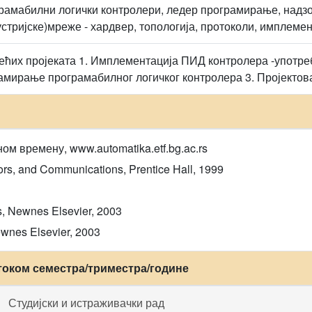
рамабилни логички контролери, ледер програмирање, надз
стријске)мреже - хардвер, топологија, протоколи, имплеме
ећих пројеката 1. Имплементација ПИД контролера -употре
амирање програмабилног логичког контролера 3. Пројекто
м времену, www.automatika.etf.bg.ac.rs
rs, and Communications, Prentice Hall, 1999
s, Newnes Elsevier, 2003
ewnes Elsevier, 2003
током семестра/триместра/године
Студијски и истраживачки рад