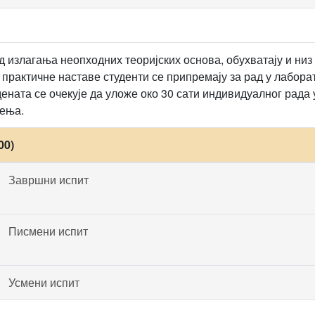
 излагања неопходних теоријских основа, обухватају и низ
практичне наставе студенти се припремају за рад у лаборат
дената се очекује да уложе око 30 сати индивидуалног рада 
чења.
00)
Завршни испит
Писмени испит
Усмени испит