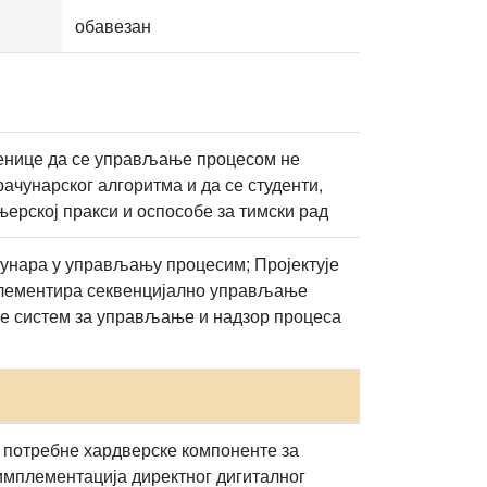
обавезан
њенице да се управљање процесом не
ачунарског алгоритма и да се студенти,
њерској пракси и оспособе за тимски рад
чунара у управљању процесим; Пројектује
плементира секвенцијално управљање
је систем за управљање и надзор процеса
 потребне хардверске компоненте за
имплементација директног дигиталног