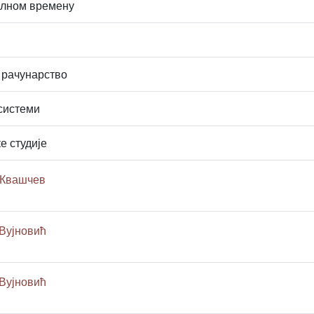
лном времену
 рачунарство
системи
е студије
 Квашчев
Вујновић
Вујновић