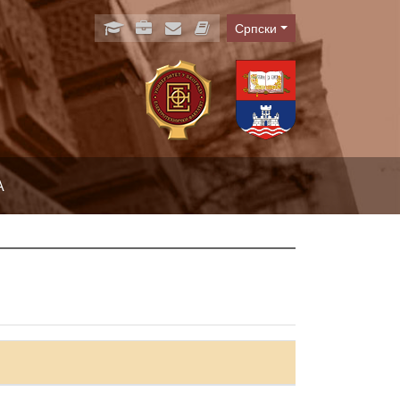
Српски
Language
А