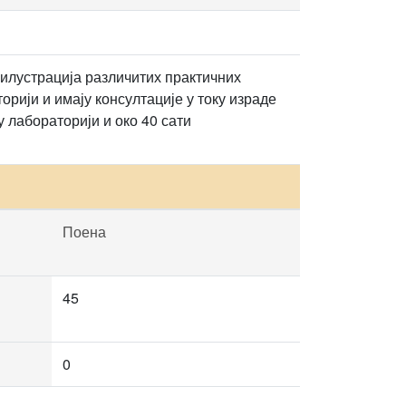
 илустрација различитих практичних
орији и имају консултације у току израде
у лабораторији и око 40 сати
Поена
45
0