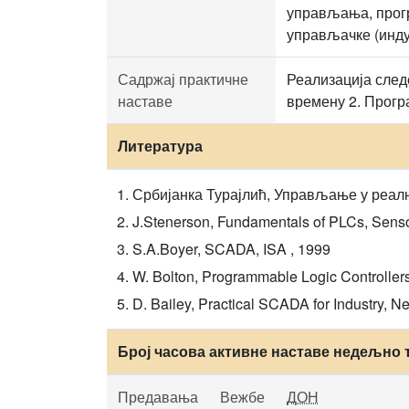
управљања, прог
управљачке (инду
Садржај практичне
Реализација след
наставе
времену 2. Прогр
Литература
Србијанка Турајлић, Управљање у реално
J.Stenerson, Fundamentals of PLCs, Senso
S.A.Boyer, SCADA, ISA , 1999
W. Bolton, Programmable Logic Controller
D. Bailey, Practical SCADA for Industry, N
Број часова активне наставе недељно 
Предавања
Вежбе
ДОН