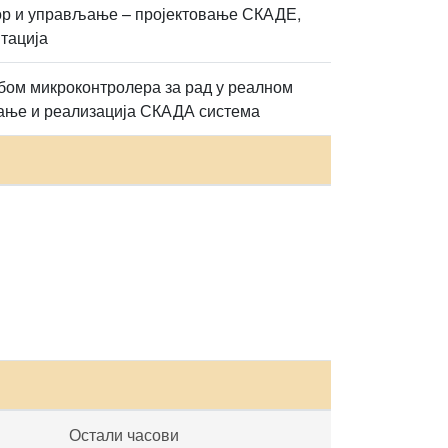
ор и управљање – пројектовање СКАДЕ,
нтација
бом микроконтролера за рад у реалном
вање и реализација СКАДА система
Остали часови