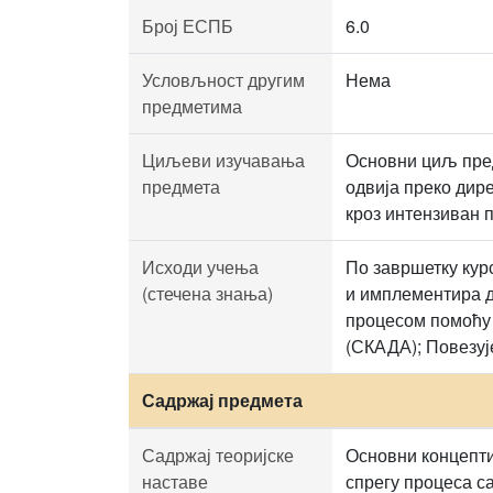
Број ЕСПБ
6.0
Условљност другим
Нема
предметима
Циљеви изучавања
Основни циљ пред
предмета
одвија преко дир
кроз интензиван п
Исходи учења
По завршетку кур
(стечена знања)
и имплементира 
процесом помоћу 
(СКАДА); Повезуј
Садржај предмета
Садржај теоријске
Основни концепти
наставе
спрегу процеса с