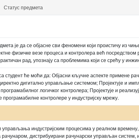
Статус предмета
мета је да се објасне сви феномени који проистичу из чи
ектне физичке везе процеса и контролера већ посредством р
рактичан рад, упознају са проблемима који се срећу у инжи
са студент ће моћи да: Објасни кључне аспекте примене ра
директно дигитално управљање системом; Пројектује и им
програмабилног логичког контролера; Пројектује и реализу
е програмабилне контролере у индустријску мрежу.
 управљања индустријским процесима у реалном времену,
а рачунаром, дистрибуирани рачунарски управљан систем, 