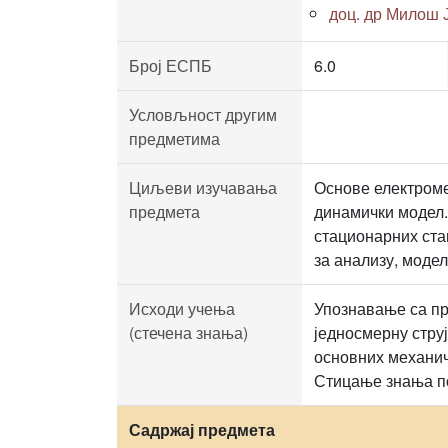
доц. др Милош 
Број ЕСПБ
6.0
Условљност другим
предметима
Циљеви изучавања
Основе електроме
предмета
динамички модел.
стационарних ста
за анализу, мод
Исходи учења
Упознавање са пр
(стечена знања)
једносмерну стру
основних механич
Стицање знања п
Садржај предмета