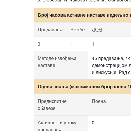
Број часова активне наставе недељно 
Предавања
Вежбе
ДОН
3
1
1
Методе извођења
45 предавања, 14
наставе
демонстрацијом л
и дискусије. Рад 
Оцена знања (максимални број поена 1
Предиспитне
Поена
обавезе
Активности у току
0
предавања