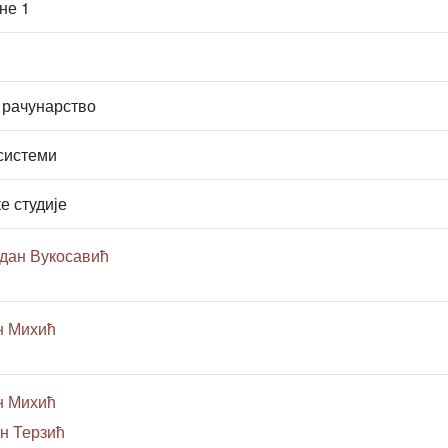
не 1
 рачунарство
системи
е студије
дан Вукосавић
н Михић
н Михић
н Терзић