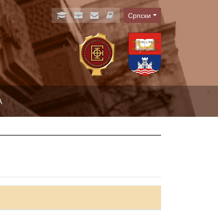
Српски
Language
А