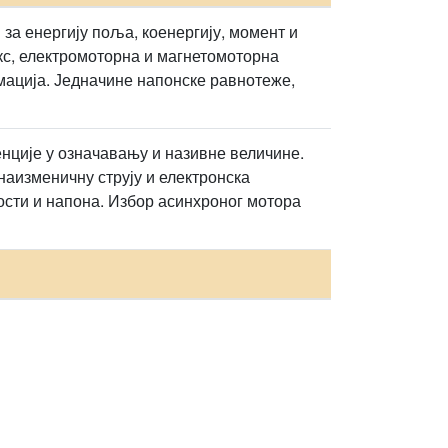
за енергију поља, коенергију, момент и
кс, електромоторна и магнетомоторна
ација. Једначине напонске равнотеже,
нције у означавању и називне величине.
наизменичну струју и електронска
ости и напона. Избор асинхроног мотора