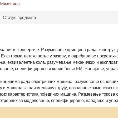
Јечменица
Статус предмета
ханичке конверзије. Разумевање принципа рада, конструкци
 Електромагнетско поље у зазору, и одређивање покретачко
ња, еквивалентна кола, разумевање механичких и експлоа
еловање, специфицирање и коришћење ЕМ. Напајање, упр
инципима рада електричних машина, разумевање основних 
ју и машина за наизменичну струју, познавање заменских 
ких карактеристика појединих машина. Размевање токова с
отребних за моделовање, специфицирање, напајање и уп