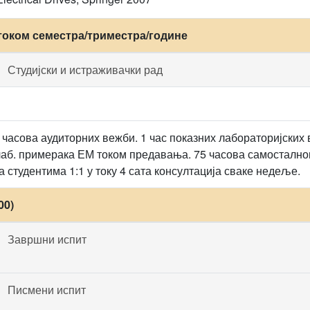
током семестра/триместра/године
Студијски и истраживачки рад
 часова аудиторних вежби. 1 час показних лабораторијских
аб. примерака ЕМ током предавања. 75 часова самосталног
са студентима 1:1 у току 4 сата консултација сваке недеље.
00)
Завршни испит
Писмени испит