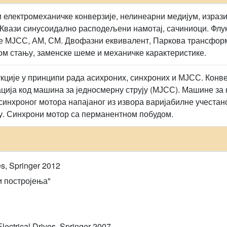
 електромеханичке конверзије, нелинеарни медијум, изрази 
. Квази синусоидално расподељени намотај, сачиниоци. Флу
 МЈСС, АМ, СМ. Двофазни еквивалент, Паркова трансформ
ом стању, заменске шеме и механичке карактеристике.
кције у принципи рада асихроних, синхроних и МЈСС. Конве
ција код машина за једносмерну струју (МЈСС). Машине за 
асинхроног мотора напајаног из извора варијабилне учестан
ју. Синхрони мотор са перманентном побудом.
es, Springer 2012
 постројења"
Electrical Drives, Springer 2007