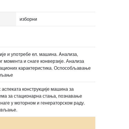
изборни
је и употребе ел. машина. Aнализа,
г момента и снаге конверзије. Анализа
тационих карактеристика. Оспособљавање
ављање
аспеката конструкције машина за
шема за стационарна стања, познавање
наге у моторном и генераторском раду.
рављање.