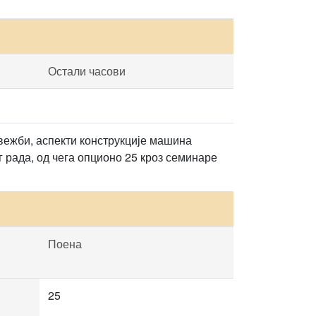
Остали часови
 вежби, аспекти конструкције машина
 рада, од чега опционо 25 кроз семинаре
Поена
25