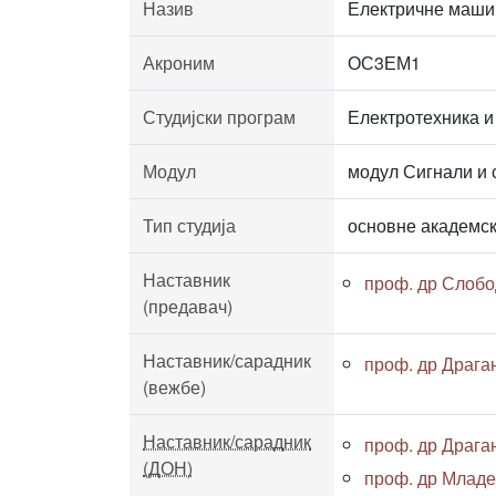
Назив
Електричне маши
Акроним
ОС3ЕМ1
Студијски програм
Електротехника и
Модул
модул Сигнали и 
Тип студија
основне академск
Наставник
проф. др Слобо
(предавач)
Наставник/сарадник
проф. др Драга
(вежбе)
Наставник/сарадник
проф. др Драга
(ДОН)
проф. др Младе