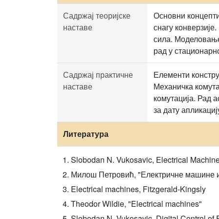
Садржај теоријске
Основни концепти
наставе
снагу конверзије
сила. Моделовање
рад у стационарн
Садржај практичне
Елементи констру
наставе
Механичка комута
комутација. Рад 
за дату апликаци
Литература
Slobodan N. Vukosavic, Electrical Machin
Милош Петровић, "Електричне машине и
Electrical machines, Fitzgerald-Kingsly
Theodor Wildie, "Electrical machines"
Slobodan N. Vukosavic, Digital Control of 