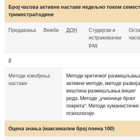
Број часова активне наставе недељно током семест
триместра/године
Предавања
Вежбе
ДОН
Студијски и
Оста
истраживачки
часо
рад
2
Методе извођења
Методе критичког размишљања
наставе
активне методе, методе развиј
вештина размишљања вишег
реда. Методе „учионице брзог
покрета“. Методе хуманистичке
психологије.
Оцена знања (максимални број поена 100)