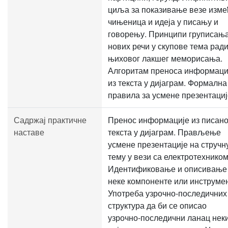
циља за показивање везе изме
чињеница и идеја у писању и
говорењу. Принципи груписањ
нових речи у скупове тема рад
њиховог лакшег меморисања.
Алгоритам преноса информаци
из текста у дијаграм. Формална
правила за усмене презентациј
Садржај практичне
Пренос информације из писано
наставе
текста у дијаграм. Прављење
усмене презентације на стручн
тему у вези са електротехником
Идентификовање и описивање
неке компоненте или инструмен
Употреба узрочно-последичних
структура да би се описао
узрочно-последични ланац нек