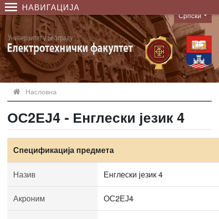
НАВИГАЦИЈА
Српски
Language
Насловна
ОС2ЕЈ4 - Енглески језик 4
Спецификација предмета
Назив
Енглески језик 4
Акроним
ОС2ЕЈ4