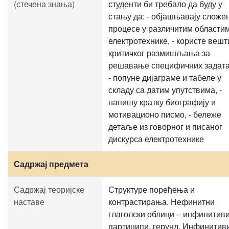
(стечена знања)
студенти би требало да буду у
стању да: - објашњавају сложе
процесе у различитим области
електротехнике, - користе веш
критичког размишљања за
решавање специфичних задата
- попуне дијаграме и табеле у
складу са датим упутствима, -
напишу кратку биографију и
мотивационо писмо, - бележе
детаље из говорног и писаног
дискурса електротехнике
Садржај предмета
Садржај теоријске
Структуре поређења и
наставе
контрастирања. Нефинитни
глаголски облици – инфинитиви
партиципи, герунд. Инфинитив