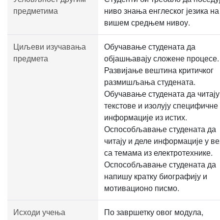
предметима
ниво знања енглеског језика на
вишем средњем нивоу.
Циљеви изучавања
Обучавање студената да
предмета
објашњавају сложене процесе.
Развијање вештина критичког
размишљања студената.
Обучавање студената да читају
текстове и изолују специфичне
информације из истих.
Оспособљавање студената да
читају и деле информације у ве
са темама из електротехнике.
Оспособљавање студената да
напишу кратку биографију и
мотивационо писмо.
Исходи учења
По завршетку овог модула,