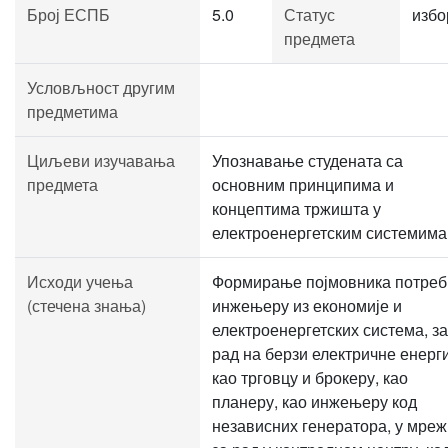
Број ЕСПБ
5.0
Статус
избо
предмета
Условљност другим
предметима
Циљеви изучавања
Упознавање студената са
предмета
основним принципима и
концептима тржишта у
електроенергетским системима
Исходи учења
Формирање појмовника потреб
(стечена знања)
инжењеру из економије и
електроенергетских система, за
рад на берзи електричне енерги
као трговцу и брокеру, као
планеру, као инжењеру код
независних генератора, у мреж