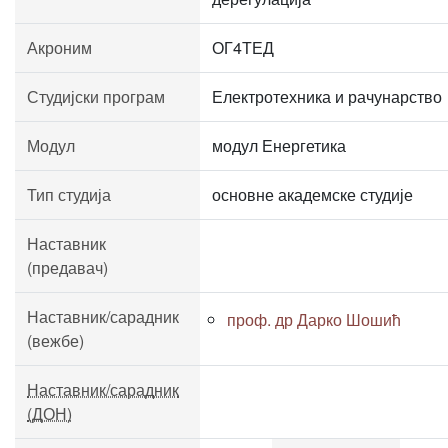
Акроним
ОГ4ТЕД
Студијски програм
Електротехника и рачунарство
Модул
модул Енергетика
Тип студија
основне академске студије
Наставник
(предавач)
Наставник/сарадник
проф. др Дарко Шошић
(вежбе)
Наставник/сарадник
(ДОН)