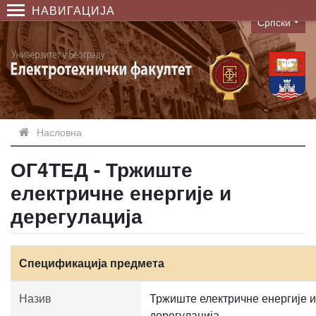
НАВИГАЦИЈА
Српски
Language
Насловна
ОГ4ТЕД - Тржиште
електричне енергије и
дерегулација
Спецификација предмета
Назив
Тржиште електричне енергије и
дерегулација