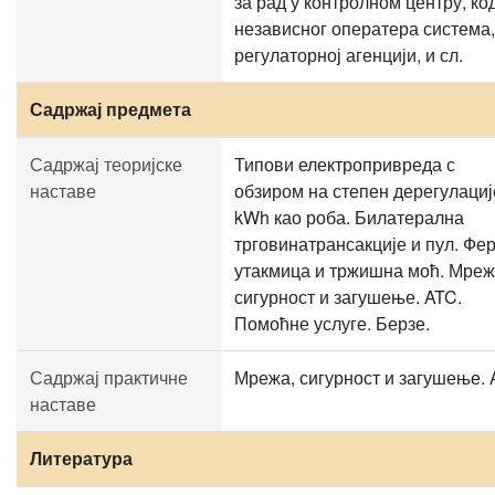
за рад у контролном центру, ко
независног оператера система,
регулаторној агенцији, и сл.
Садржај предмета
Садржај теоријске
Типови електропривреда с
наставе
обзиром на степен дерегулациј
kWh као роба. Билатерална
трговинатрансакције и пул. Фе
утакмица и тржишна моћ. Мреж
сигурност и загушење. ATC.
Помоћне услуге. Берзе.
Садржај практичне
Мрежа, сигурност и загушење.
наставе
Литература