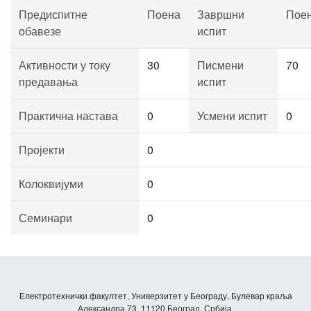
Предиспитне
Поена
Завршни
Пое
обавезе
испит
Активности у току
30
Писмени
70
предавања
испит
Практична настава
0
Усмени испит
0
Пројекти
0
Колоквијуми
0
Семинари
0
Електротехнички факултет, Универзитет у Београду, Булевар краља
Александра 73, 11120 Београд, Србија.