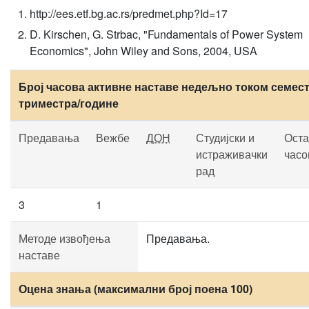
http://ees.etf.bg.ac.rs/predmet.php?Id=17
D. Kirschen, G. Strbac, "Fundamentals of Power System
Economics", John Wiley and Sons, 2004, USA
Број часова активне наставе недељно током семест
триместра/године
Предавања
Вежбе
ДОН
Студијски и
Оста
истраживачки
часо
рад
3
1
Методе извођења
Предавања.
наставе
Оцена знања (максимални број поена 100)