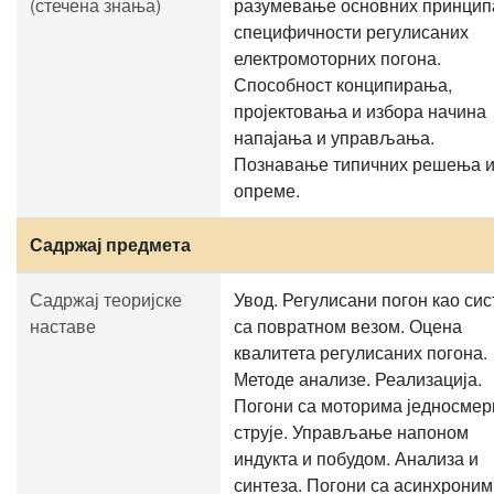
(стечена знања)
разумевање основних принцип
специфичности регулисаних
електромоторних погона.
Способност конципирања,
пројектовања и избора начина
напајања и управљања.
Познавање типичних решења 
опреме.
Садржај предмета
Садржај теоријске
Увод. Регулисани погон као си
наставе
са повратном везом. Оцена
квалитета регулисаних погона.
Методе анализе. Реализација.
Погони са моторима једносмер
струје. Управљање напоном
индукта и побудом. Анализа и
синтеза. Погони са асинхроним