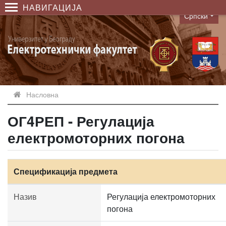
НАВИГАЦИЈА
Српски
Language
Насловна
ОГ4РЕП - Регулација
електромоторних погона
Спецификација предмета
Назив
Регулација електромоторних
погона