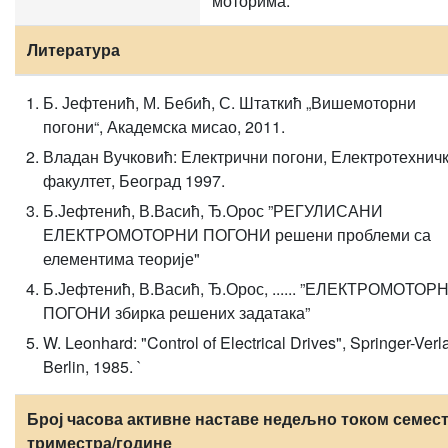
моторима.
Литература
Б. Јефтенић, М. Бебић, С. Штаткић „Вишемоторни
погони“, Академска мисао, 2011.
Владан Вучковић: Електрични погони, Електротехнич
факултет, Београд 1997.
Б.Јефтенић, В.Васић, Ђ.Орос ”РЕГУЛИСАНИ
ЕЛЕКТРОМОТОРНИ ПОГОНИ решени проблеми са
елементима теорије"
Б.Јефтенић, В.Васић, Ђ.Орос, ...... ”ЕЛЕКТРОМОТОР
ПОГОНИ збирка решених задатака”
W. Leonhard: "Control of Electrical Drives", Springer-Verl
Berlin, 1985. `
Број часова активне наставе недељно током семест
триместра/године