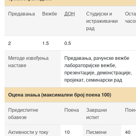
Предавања
Вежбе
ДОН
Студијски и
Оста
истраживачки
часо
рад
2
1.5
0.5
Методе извођења
Предавања, рачунске вежбе
наставе
лабораторијске вежбе,
презентације, демонстрације,
пројекат, семинарски рад
Оцена знања (максимални број поена 100)
Предиспитне
Поена
Завршни
Пое
обавезе
испит
Активности у току
10
Писмени
40