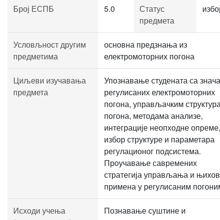
Број ЕСПБ
5.0
Статус
избо
предмета
Условљност другим
основна предзнања из
предметима
електромоторних погона
Циљеви изучавања
Упознавање студената са знач
предмета
регулисаних електромоторних
погона, управљачким структур
погона, методама анализе,
интеграције неопходне опреме,
избор структуре и параметара
регулационог подсистема.
Проучавање савремених
стратегија управљања и њихо
примена у регулисаним погони
Исходи учења
Познавање суштине и