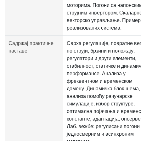
моторима. Погони са напонски
струјним инвертором. Скаларн
векторско управљање. Пример
реализованих система.
Садржај практичне
Сврха регулације, повратне ве
наставе
по струји, брзини и положају,
регулатори и други елементи,
стабилност, статичке и динами
перформансе. Анализа у
фреквентном и временском
домену. Динамичка блок-шема,
анализа помоћу рачунарске
симулације, избор структуре,
оптимална појачања и временс
константе, адаптација, опсерве
Лаб. вежбе: регулисани погони
једносмерним и асинхроним