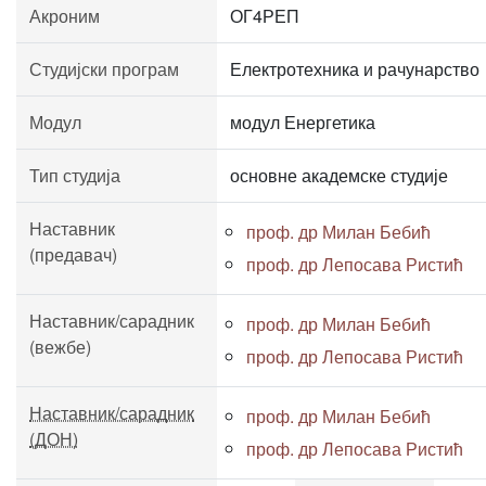
Акроним
ОГ4РЕП
Студијски програм
Електротехника и рачунарство
Модул
модул Енергетика
Тип студија
основне академске студије
Наставник
проф. др Милан Бебић
(предавач)
проф. др Лепосава Ристић
Наставник/сарадник
проф. др Милан Бебић
(вежбе)
проф. др Лепосава Ристић
Наставник/сарадник
проф. др Милан Бебић
(ДОН)
проф. др Лепосава Ристић