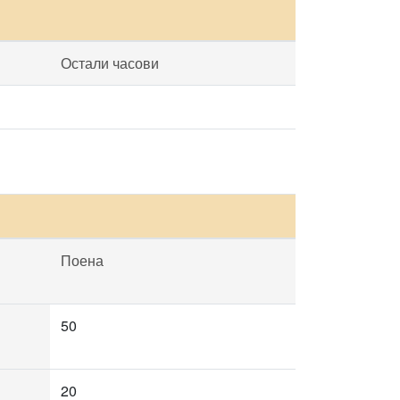
Остали часови
Поена
50
20