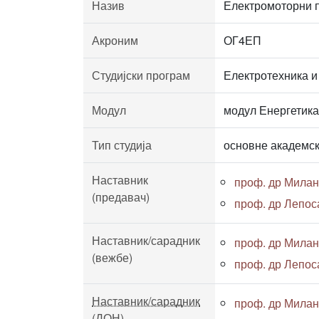
Назив
Електромоторни 
Акроним
ОГ4ЕП
Студијски програм
Електротехника и
Модул
модул Енергетика
Тип студија
основне академск
Наставник
проф. др Милан
(предавач)
проф. др Лепос
Наставник/сарадник
проф. др Милан
(вежбе)
проф. др Лепос
Наставник/сарадник
проф. др Милан
(ДОН)