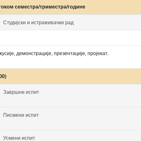
током семестра/триместра/године
Студијски и истраживачки рад
кусије, демонстрације, презентације, пројекат.
00)
Завршни испит
Писмени испит
Усмени испит