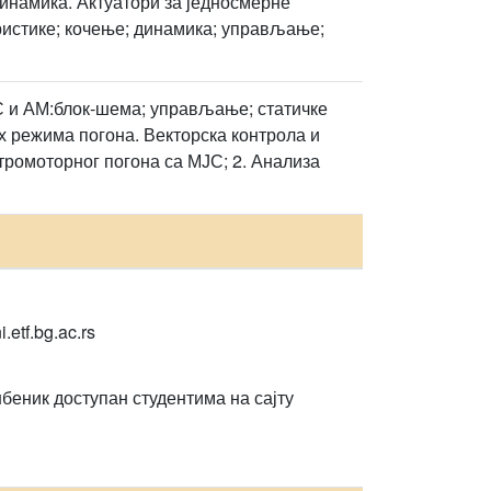
динамика. Актуатори за једносмерне
ристике; кочење; динамика; управљање;
С и АМ:блок-шема; управљање; статичке
х режима погона. Векторска контрола и
тромоторног погона са МЈС; 2. Анализа
etf.bg.ac.rs
еник доступан студентима на сајту