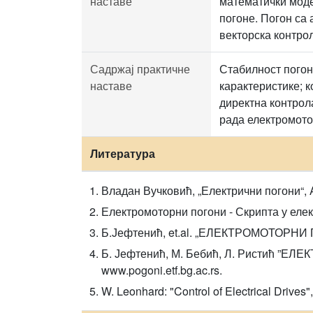
наставе
математички моде
погоне. Погон са
векторска контрол
Садржај практичне
Стабилност погон
наставе
карактеристике; 
директна контрол
рада електромото
Литература
Владан Вучковић, „Електрични погони“, 
Електромоторни погони - Скрипта у елек
Б.Јефтенић, et.al. „ЕЛЕКТРОМОТОРНИ П
Б. Јефтенић, М. Бебић, Л. Ристић ”ЕЛ
www.pogoni.etf.bg.ac.rs.
W. Leonhard: "Control of Electrical Drives"