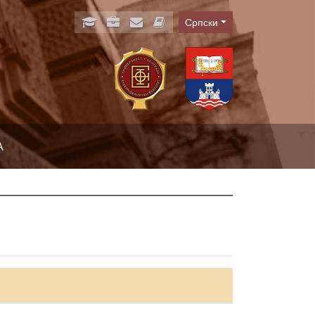
Српски
Language
А