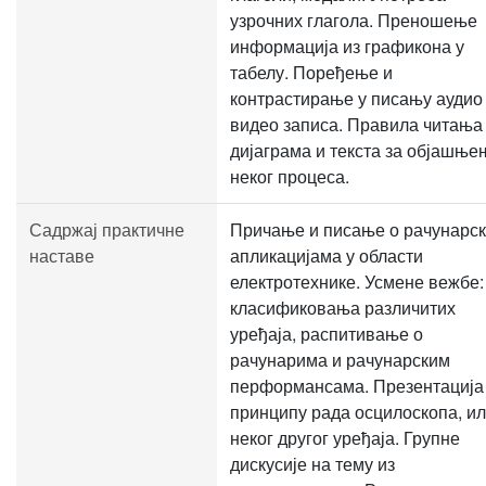
узрочних глагола. Преношење
информација из графикона у
табелу. Поређење и
контрастирање у писању аудио
видео записа. Правила читања
дијаграма и текста за објашње
неког процеса.
Садржај практичне
Причање и писање о рачунарс
наставе
апликацијама у области
електротехнике. Усмене вежбе:
класификовања различитих
уређаја, распитивање о
рачунарима и рачунарским
перформансама. Презентација
принципу рада осцилоскопа, и
неког другог уређаја. Групне
дискусије на тему из