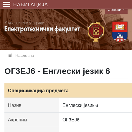
НАВИГАЦИЈА
Српски
Language
Насловна
ОГ3ЕЈ6 - Енглески језик 6
Спецификација предмета
Назив
Енглески језик 6
Акроним
ОГ3ЕЈ6