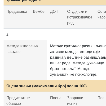
Предавања
Вежбе
ДОН
Студијски и
Оста
истраживачки
часо
рад
2
Методе извођења
Методе критичког размишљања
наставе
активне методе, методе које
развијају вештине размишља
вишег реда. Методе „учионице
брзог покрета“. Методе
хуманистичке психологије.
Оцена знања (максимални број поена 100)
Предиспитне
Поена
Завршни
Пое
обавезе
испит