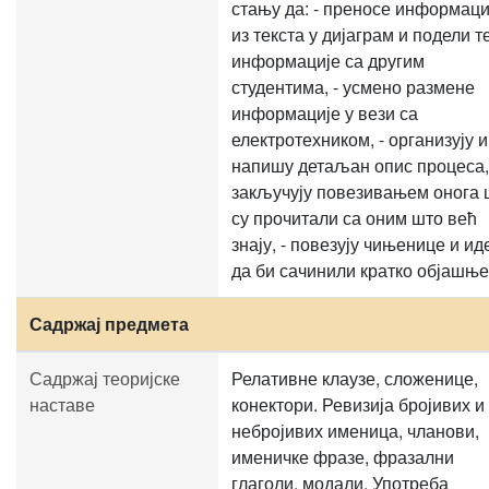
стању да: - преносе информаци
из текста у дијаграм и подели т
информације са другим
студентима, - усмено размене
информације у вези са
електротехником, - организују и
напишу детаљан опис процеса,
закључују повезивањем онога 
су прочитали са оним што већ
знају, - повезују чињенице и ид
да би сачинили кратко објашњ
Садржај предмета
Садржај теоријске
Релативне клаузе, сложенице,
наставе
конектори. Ревизија бројивих и
небројивих именица, чланови,
именичке фразе, фразални
глаголи, модали. Употреба