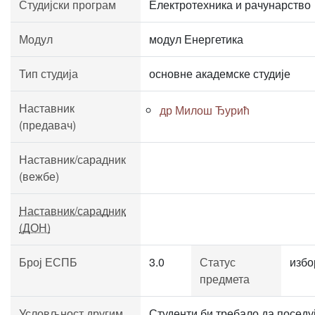
Студијски програм
Електротехника и рачунарство
Модул
модул Енергетика
Тип студија
основне академске студије
Наставник
др Милош Ђурић
(предавач)
Наставник/сарадник
(вежбе)
Наставник/сарадник
(ДОН)
Број ЕСПБ
3.0
Статус
избо
предмета
Условљност другим
Студенти би требало да поседу