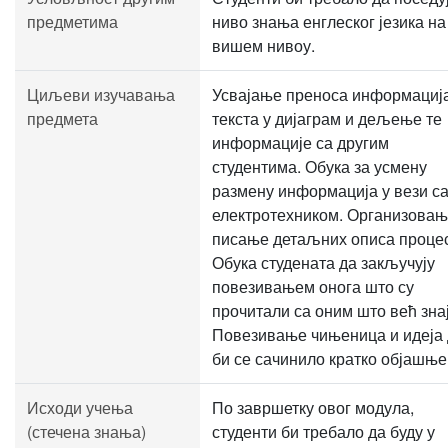
предметима
ниво знања енглеског језика на
вишем нивоу.
Циљеви изучавања
Усвајање преноса информација
предмета
текста у дијаграм и дељење те
информације са другим
студентима. Обука за усмену
размену информација у вези с
електротехником. Организовањ
писање детаљних описа проце
Обука студената да закључују
повезивањем онога што су
прочитали са оним што већ знај
Повезивање чињеница и идеја
би се сачинило кратко објашњ
Исходи учења
По завршетку овог модула,
(стечена знања)
студенти би требало да буду у