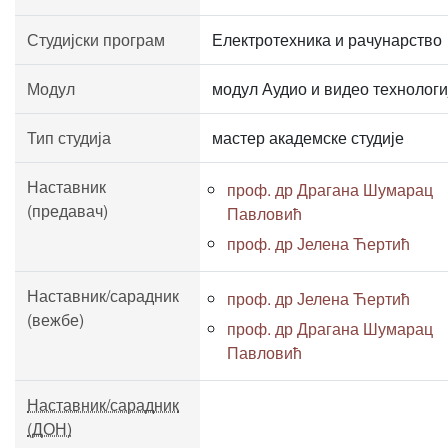
Студијски програм
Електротехника и рачунарство
Модул
модул Аудио и видео технологи
Тип студија
мастер академске студије
Наставник
проф. др Драгана Шумарац
(предавач)
Павловић
проф. др Јелена Ћертић
Наставник/сарадник
проф. др Јелена Ћертић
(вежбе)
проф. др Драгана Шумарац
Павловић
Наставник/сарадник
(ДОН)