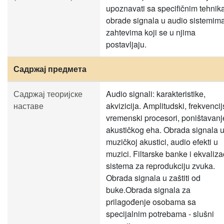
upoznavati sa specifičnim tehni
obrade signala u audio sistemima
zahtevima koji se u njima
postavljaju.
Садржај предмета
Садржај теоријске
Audio signali: karakteristike,
наставе
akvizicija. Amplitudski, frekvencijs
vremenski procesori, poništavanj
akustičkog eha. Obrada signala 
muzičkoj akustici, audio efekti u
muzici. Filtarske banke i ekvaliza
sistema za reprodukciju zvuka.
Obrada signala u zaštiti od
buke.Obrada signala za
prilagođenje osobama sa
specijalnim potrebama - slušni