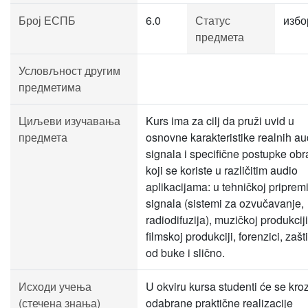
Број ЕСПБ
6.0
Статус
избо
предмета
Условљност другим
предметима
Циљеви изучавања
Kurs ima za cilj da pruži uvid u
предмета
osnovne karakteristike realnih au
signala i specifične postupke ob
koji se koriste u različitim audio
aplikacijama: u tehničkoj priprem
signala (sistemi za ozvučavanje,
radiodifuzija), muzičkoj produkciji
filmskoj produkciji, forenzici, zašti
od buke i slično.
Исходи учења
U okviru kursa studenti će se kro
(стечена знања)
odabrane praktične realizacije