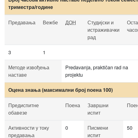
триместра/године
Предавања
Вежбе
ДОН
Студијски и
Оста
истраживачки
часо
рад
3
1
Методе извођења
Predavanja, praktičan rad na
наставе
projektu
Оцена знања (максимални број поена 100)
Предиспитне
Поена
Завршни
Пое
обавезе
испит
Активности у току
0
Писмени
50
предавања
испит