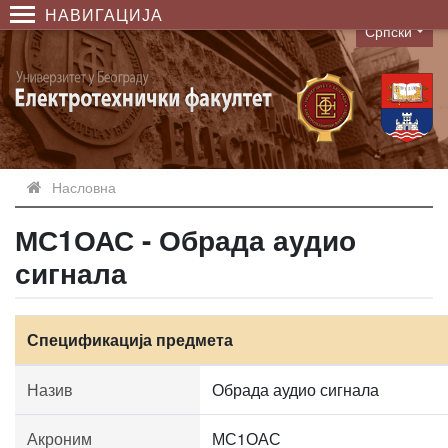
НАВИГАЦИЈА
Српски
Language
Насловна
МС1ОАС - Обрада аудио
сигнала
Спецификација предмета
Назив
Обрада аудио сигнала
Акроним
МС1ОАС