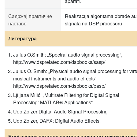
aparati.
Садржај практичне
Realizacija algoritama obrade au
наставе
signala na DSP procesoru
Литература
Julius O.Smith: „Spectral audio signal processing“,
http://www.dsprelated.com/dspbooks/sasp/
Julius O. Smith: „Physical audio signal processing for virt
musical instruments and audio effects“
http://www.dsprelated.com/dspbooks/pasp/
Ljiljana Milić: „Multirate Filtering for Digital Signal
Processing: MATLAB® Applications“
Udo Zolzer:Digital Audio Signal Processing
Udo Zolzer, DAFX: Digital Audio Effects,
Број часова активне наставе недељно током семест