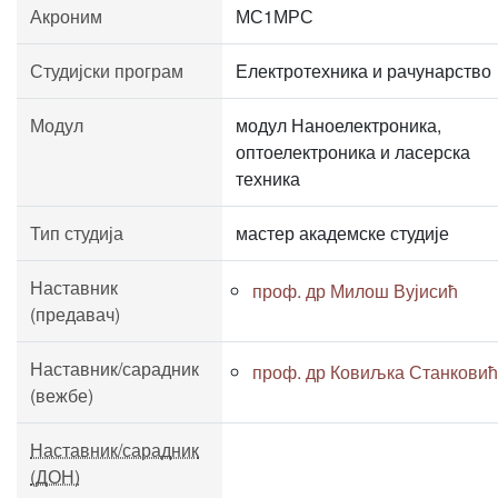
Акроним
МС1МРС
Студијски програм
Електротехника и рачунарство
Модул
модул Наноелектроника,
оптоелектроника и ласерска
техника
Тип студија
мастер академске студије
Наставник
проф. др Милош Вујисић
(предавач)
Наставник/сарадник
проф. др Ковиљка Станковић
(вежбе)
Наставник/сарадник
(ДОН)