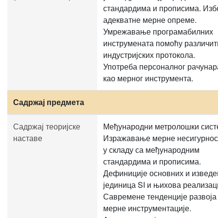
стандардима и прописима. Изб
адекватне мерне опреме.
Умрежавање програмабилних
инструмената помоћу различит
индустријских протокола.
Употреба персоналног рачунар
као мерног инструмента.
Садржај предмета
Садржај теоријске
Међународни метролошки сист
наставе
Изражавање мерне несигурнос
у складу са међународним
стандардима и прописима.
Дефиниције основних и изведе
јединица SI и њихова реализац
Савремене тенденције развоја
мерне инструментације.