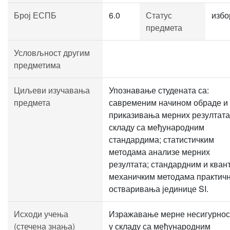
Број ЕСПБ
6.0
Статус
избо
предмета
Условљност другим
предметима
Циљеви изучавања
Упознавање студената са:
предмета
савременим начином обраде и
приказивања мерних резултата
складу са међународним
стандардима; статистичким
методама анализе мерних
резултата; стандардним и кван
механичким методама практич
остваривања јединице SI.
Исходи учења
Изражавање мерне несигурнос
(стечена знања)
у складу са међународним