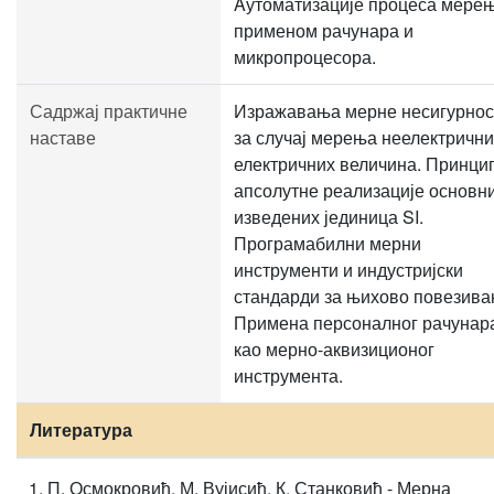
Aутоматизације процеса мере
применом рачунара и
микропроцесора.
Садржај практичне
Изражавања мерне несигурнос
наставе
за случај мерења неелектрични
електричних величина. Принци
апсолутне реализације основни
изведених јединица SI.
Програмабилни мерни
инструменти и индустријски
стандарди за њихово повезива
Примена персоналног рачунар
као мерно-аквизиционог
инструмента.
Литература
П. Осмокровић, М. Вујисић, К. Станковић - Мерна