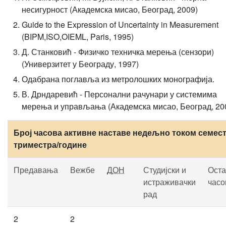
несигурност (Академска мисао, Београд, 2009)
Guide to the Expression of Uncertainty in Measurement
(BIPM,ISO,OIEML, Paris, 1995)
Д. Станковић - Физичко техничка мерења (сензори)
(Универзитет у Београду, 1997)
Одабрана поглавља из метролошких монографија.
В. Дрндаревић - Персонални рачунари у системима
мерења и управљања (Академска мисао, Београд, 20
Број часова активне наставе недељно током семест
триместра/године
Предавања
Вежбе
ДОН
Студијски и
Оста
истраживачки
часо
рад
2
2