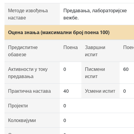
Методе извођења
Предавања, лабораторијске
наставе
вежбе.
Оцена знања (максимални број поена 100)
Предиспитне
Поена
Завршни
Пое
обавезе
испит
Активности у току
0
Писмени
60
предавања
испит
Практична настава
40
Усмени испит
0
Пројекти
0
Колоквијуми
0