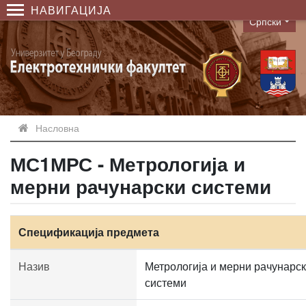
НАВИГАЦИЈА
Српски
Language
Насловна
МС1МРС - Метрологија и
мерни рачунарски системи
Спецификација предмета
Назив
Метрологија и мерни рачунарс
системи