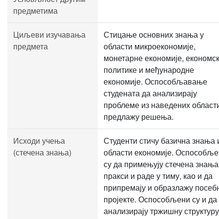
предметима
Циљеви изучавања
Стицање основних знања у
предмета
области микроекономије,
монетарне економије, економс
политике и међународне
економије. Оспособљавање
студената да анализирају
проблеме из наведених област
предлажу решења.
Исходи учења
Студенти стичу базична знања 
(стечена знања)
области економије. Оспособљ
су да примењују стечена знања
пракси и раде у тиму, као и да
припремају и образлажу посеб
пројекте. Оспособљени су и да
анализирају тржишну структуру