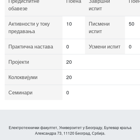
Предиспитне
Поена
Завршни
Пое
обавезе
испит
Активности у току
10
Писмени
50
предавања
испит
Практична настава
0
Усмени испит
0
Пројекти
20
Колоквијуми
20
Семинари
0
Електротехнички факултет, Универзитет у Београду, Булевар краља
Александра 73, 11120 Београд, Србија.