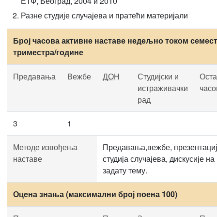
ЕТФ, Београд, 2004 и 2010
Разне студије случајева и пратећи материјали
Број часова активне наставе недељно током семест
триместра/године
Предавања
Вежбе
ДОН
Студијски и
Оста
истраживачки
часо
рад
3
1
Методе извођења
Предавања,вежбе, презентаци
наставе
студија случајева, дискусије на
задату тему.
Оцена знања (максимални број поена 100)