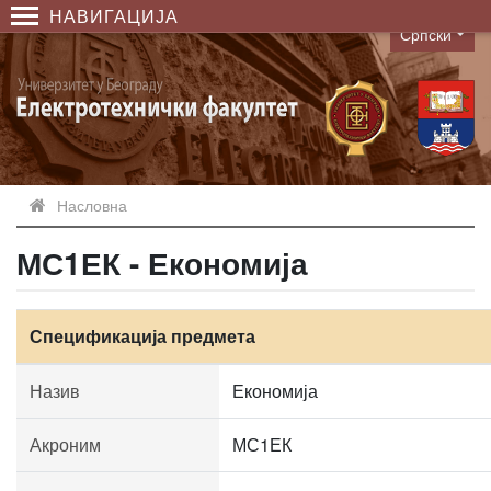
НАВИГАЦИЈА
Српски
Language
Насловна
МС1ЕК - Економија
Спецификација предмета
Назив
Економија
Акроним
МС1ЕК