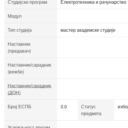
Студијски програм
Електротехника и рачунарство
Модул
Тип студија
мастер академске студије
Наставник
(предавач)
Наставник/сарадник
(вежбе)
Наставник/сарадник
(ДОН)
Број ЕСПБ
3.0
Статус
избо
предмета
Условљност другим