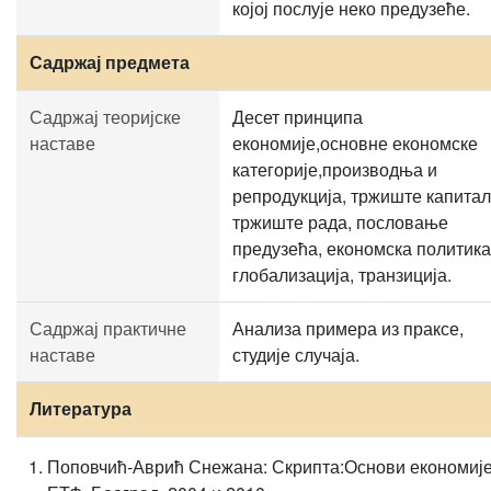
којој послује неко предузеће.
Садржај предмета
Садржај теоријске
Десет принципа
наставе
економије,основне економске
категорије,производња и
репродукција, тржиште капитал
тржиште рада, пословање
предузећа, економска политика
глобализација, транзиција.
Садржај практичне
Анализа примера из праксе,
наставе
студије случаја.
Литература
Поповчић-Аврић Снежана: Скрипта:Основи економије