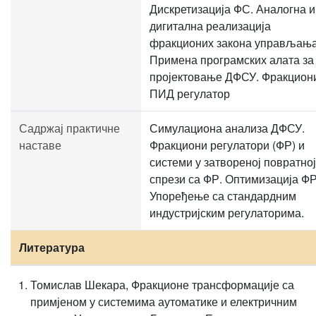
Дискретизација ФС. Аналогна и
дигитална реализација
фракционих закона управљања
Примена програмских алата за
пројектовање ДФСУ. Фракцион
ПИД регулатор
Садржај практичне
Симулациона анализа ДФСУ.
наставе
Фракциони регулатори (ФР) и
системи у затвореној повратној
спрези са ФР. Оптимизација ФР
Упоређење са стандардним
индустријским регулаторима.
Литература
Томислав Шекара, Фракционе трансформације са
примјеном у системима аутоматике и електричним