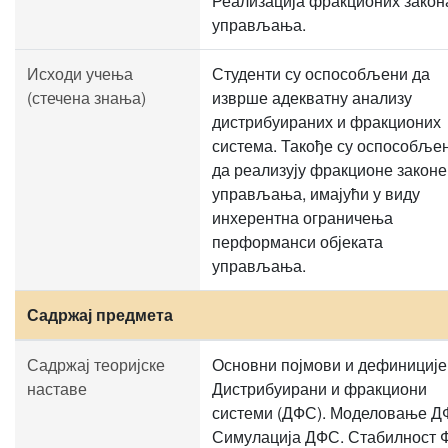
Реализација фракционих закон
управљања.
Исходи учења
Студенти су оспособљени да
(стечена знања)
изврше адекватну анализу
дистрибуираних и фракционих
система. Такође су оспособље
да реализују фракционе законе
управљања, имајући у виду
инхерентна ограничења
перформанси објеката
управљања.
Садржај предмета
Садржај теоријске
Основни појмови и дефиниције
наставе
Дистрибуирани и фракциони
системи (ДФС). Моделовање Д
Симулација ДФС. Стабилност 