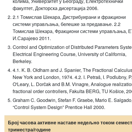
колима, Универзитет у Београду, Електротехнички
факултет, Докторска дисертација 2006.
2.1 Томислав Шекара, Дистрибуирани и фракциони
системи управљања, белешке за предавање. 2.2
Томислав Шекара, Фракциони системи управљања, Е
И.Сарајево 2011.
Control and Optimization of Distributed Parameters Syst
Electrical Engineering Course, University of California,
Berkeley.
4.1. K. B. Oldham and J. Spanier, The Fractional Calculus
New York and London, 1974. 4.2. I. Petraš, I. Podlubny, P
O'Leary, L. Dorčak and B.M. Vinagre, Analogue realizatio
fractional order controllers, Fakulta BERG, TU Košice, 20
Graham C. Goodwin, Stefan F. Graebe, Mario E. Salgado
“Control System Design” Prentice Hall 2000.
Број часова активне наставе недељно током семест
триместра/године