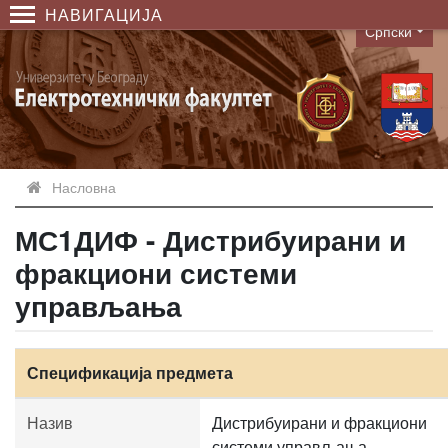
НАВИГАЦИЈА
Српски
Language
Насловна
МС1ДИФ - Дистрибуирани и
фракциони системи
управљања
Спецификација предмета
Назив
Дистрибуирани и фракциони
системи управљања