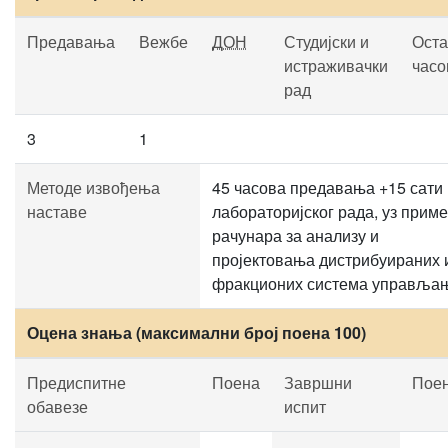
Предавања
Вежбе
ДОН
Студијски и
Оста
истраживачки
часо
рад
3
1
Методе извођења
45 часова предавања +15 сати
наставе
лабораторијског рада, уз прим
рачунара за анализу и
пројектовања дистрибуираних 
фракционих система управља
Оцена знања (максимални број поена 100)
Предиспитне
Поена
Завршни
Пое
обавезе
испит