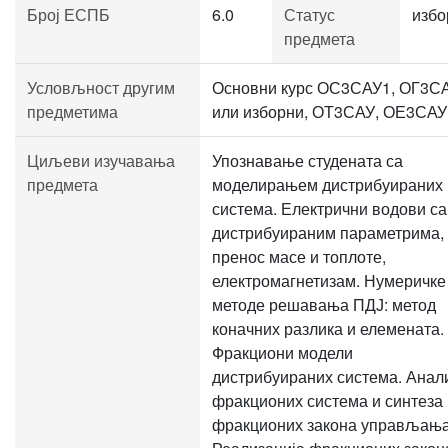
Број ЕСПБ
6.0
Статус
избо
предмета
Условљност другим
Основни курс ОС3САУ1, ОГ3С
предметима
или изборни, ОТ3САУ, ОЕ3САУ
Циљеви изучавања
Упознавање студената са
предмета
моделирањем дистрибуираних
система. Електрични водови са
дистрибуираним параметрима,
пренос масе и топлоте,
електромагнетизам. Нумеричке
методе решавања ПДЈ: метод
коначних разлика и елемената.
Фракциони модели
дистрибуираних система. Анал
фракционих система и синтеза
фракционих закона управљања