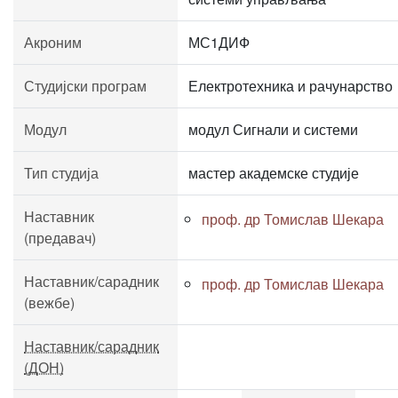
Акроним
МС1ДИФ
Студијски програм
Електротехника и рачунарство
Модул
модул Сигнали и системи
Тип студија
мастер академске студије
Наставник
проф. др Томислав Шекара
(предавач)
Наставник/сарадник
проф. др Томислав Шекара
(вежбе)
Наставник/сарадник
(ДОН)