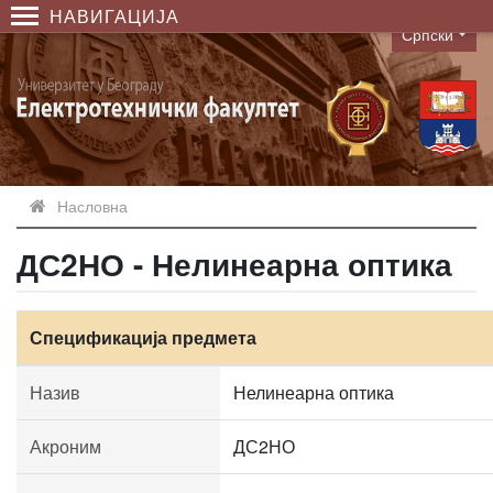
НАВИГАЦИЈА
Српски
Language
Насловна
ДС2НО - Нелинеарна оптика
Спецификација предмета
Назив
Нелинеарна оптика
Акроним
ДС2НО