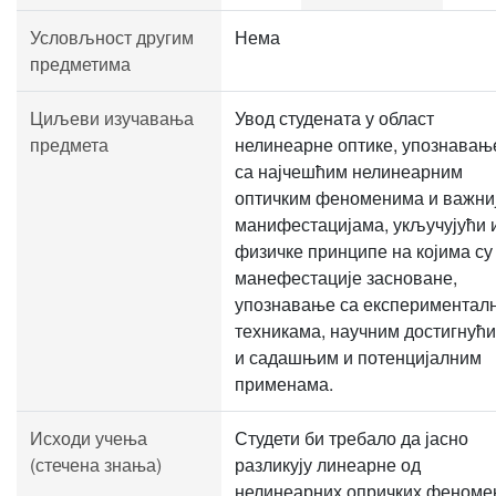
Условљност другим
Нема
предметима
Циљеви изучавања
Увод студената у област
предмета
нелинеарне оптике, упознавањ
са најчешћим нелинеарним
оптичким феноменима и важни
манифестацијама, укључујући 
физичке принципе на којима су
манефестације засноване,
упознавање са експериментал
техникама, научним достигнућ
и садашњим и потенцијалним
применама.
Исходи учења
Студети би требало да јасно
(стечена знања)
разликују линеарне од
нелинеарних опричких феноме