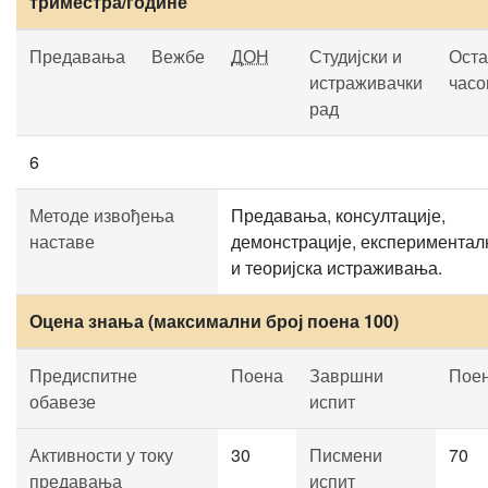
триместра/године
Предавања
Вежбе
ДОН
Студијски и
Оста
истраживачки
часо
рад
6
Методе извођења
Предавања, консултације,
наставе
демонстрације, експериментал
и теоријска истраживања.
Оцена знања (максимални број поена 100)
Предиспитне
Поена
Завршни
Пое
обавезе
испит
Активности у току
30
Писмени
70
предавања
испит