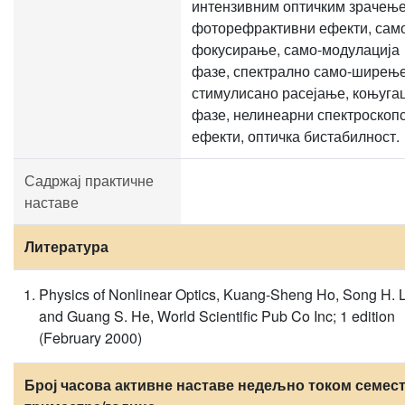
интензивним оптичким зрачењ
фоторефрактивни ефекти, сам
фокусирање, само-модулација
фазе, спектрално само-ширење
стимулисано расејање, коњуга
фазе, нелинеарни спектроскоп
ефекти, оптичка бистабилност.
Садржај практичне
наставе
Литература
Physics of Nonlinear Optics, Kuang-Sheng Ho, Song H. L
and Guang S. He, World Scientific Pub Co Inc; 1 edition
(February 2000)
Број часова активне наставе недељно током семест