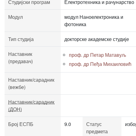
Студијски програм
Електротехника и рачунарство
Модул
модул Наноелектроника и
фотоника
Тип студија
докторске академске студије
Наставник
проф. др Петар Матавуљ
(предавач)
проф. др Пеђа Михаиловић
Наставник/сарадник
(вежбе)
Наставник/сарадник
(ДОН)
Број ЕСПБ
9.0
Статус
избо
предмета