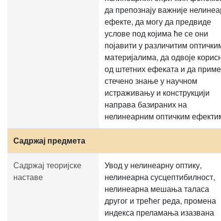
да препознају важније нелине
ефекте, да могу да предвиде
услове под којима ће се они
појавити у различитим оптички
материјалима, да одвоје корис
од штетних ефеката и да прим
стечено знање у научном
истраживању и конструкцији
направа базираних на
нелинеарним оптичким ефекти
Садржај предмета
Садржај теоријске
Увод у нелинеарну оптику,
наставе
нелинеарна сусцептибилност,
нелинеарна мешања таласа
другог и трећег реда, промена
индекса преламања изазвана