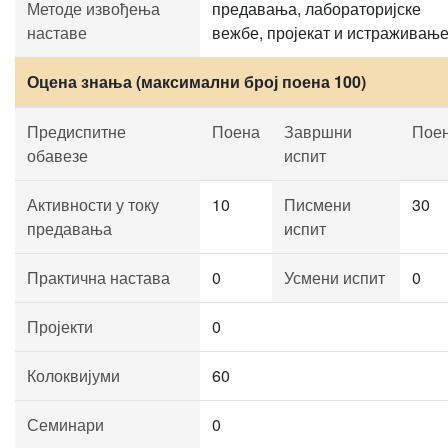
Методе извођења
предавања, лабораторијске
наставе
вежбе, пројекат и истраживањ
Оцена знања (максимални број поена 100)
Предиспитне
Поена
Завршни
Пое
обавезе
испит
Активности у току
10
Писмени
30
предавања
испит
Практична настава
0
Усмени испит
0
Пројекти
0
Колоквијуми
60
Семинари
0