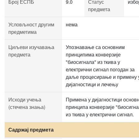
Број ЕСПБ
9.0
Статус
избо
предмета
Условљност другим
нема
предметима
Циљеви изучавања
Упознавање са основним
предмета
принципима конверзије
"биосигнала" из ткива у
електрични сигнал погодан за
даље процесирање и примену 
дијагностици и лечењу
Исходи учења
Примена у дијагностици основ
(стечена знања)
принципа конверзије "биосигна
из ткива у електрични сигнaл.
Садржај предмета