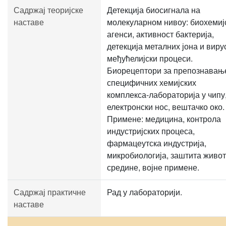
Садржај теоријске
Детекција биосигнала на
наставе
молекуларном нивоу: биохемиј
агенси, активност бактерија,
детекција металних јона и виру
међућелијски процеси.
Биорецептори за препознавањ
специфичних хемијских
комплекса-лабораторија у чипу
електронски нос, вештачко око.
Примене: медицина, контрола
индустријских процеса,
фармацеутска индустрија,
микробиологија, заштита живо
средине, војне примене.
Садржај практичне
Рад у лабораторији.
наставе