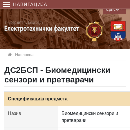
НАВИГАЦИЈА
Српски
Language
Насловна
ДС2БСП - Биомедицински
сензори и претварачи
Спецификација предмета
Назив
Биомедицински сензори и
претварачи