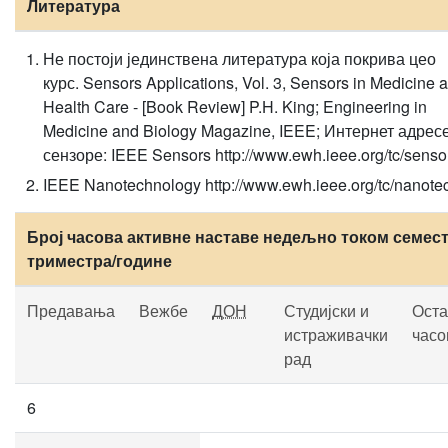
Литература
Не постоји јединствена литература која покрива цео
курс. Sensors Applications, Vol. 3, Sensors in Medicine 
Health Care - [Book Review] P.H. King; Engineering in
Medicine and Biology Magazine, IEEE; Интернет адресе
сензоре: IEEE Sensors http://www.ewh.ieee.org/tc/senso
IEEE Nanotechnology http://www.ewh.ieee.org/tc/nanote
Број часова активне наставе недељно током семест
триместра/године
Предавања
Вежбе
ДОН
Студијски и
Оста
истраживачки
часо
рад
6