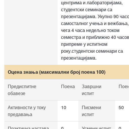
центрима и лабораторијама,
студентски семинари са
презентацијaмa. Укупно 90 час
самосталног учења и вежбања,
чега 4 часа недељно током
семестра и приближно 40 часо
припреме у испитном
року.студентски семинари са
презентацијaмa.
Оцена знања (максимални број поена 100)
Предиспитне
Поена
Завршни
Пое
обавезе
испит
Активности у току
10
Писмени
50
предавања
испит
Практична настава
0
Усмени испит
0