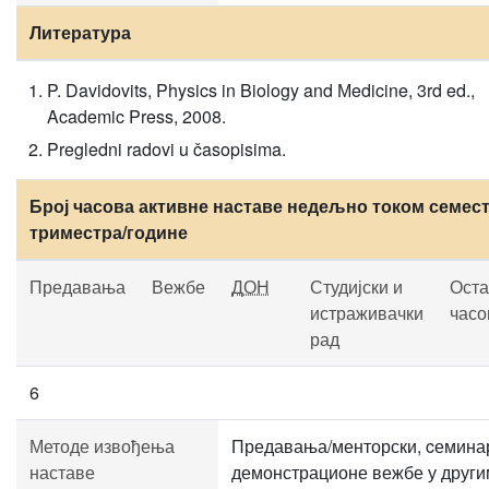
Литература
P. Davidovits, Physics in Biology and Мedicine, 3rd ed.,
Academic Press, 2008.
Pregledni radovi u časopisima.
Број часова активне наставе недељно током семест
триместра/године
Предавања
Вежбе
ДОН
Студијски и
Оста
истраживачки
часо
рад
6
Методе извођења
Предавања/менторски, cемина
наставе
демонстрационе вежбе у други