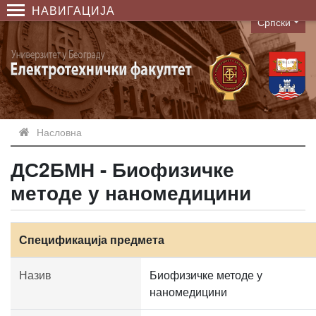
НАВИГАЦИЈА
Српски
Language
Насловна
ДС2БМН - Биофизичке
методе у наномедицини
Спецификација предмета
Назив
Биофизичке методе у
наномедицини