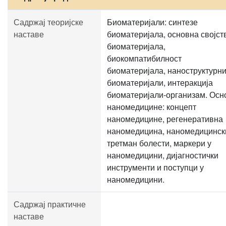
Садржај теоријске
Биоматеријали: синтезе
наставе
биоматеријала, основна својст
биоматеријала,
биокомпатибилност
биоматеријала, наноструктурн
биоматеријали, интеракција
биоматеријали-организaм. Осн
наномедицине: концепт
наномедицине, регенеративна
наномедицина, наномедицинск
третман болести, маркери у
наномедицини, дијагностички
инструменти и поступци у
наномедицини.
Садржај практичне
наставе