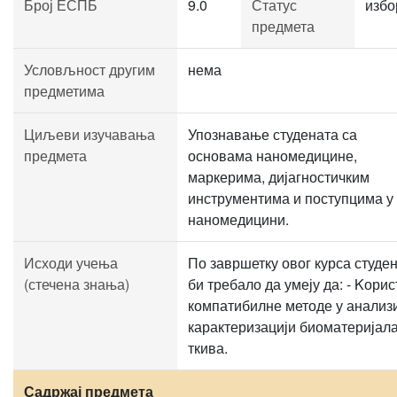
Број ЕСПБ
9.0
Статус
избо
предмета
Условљност другим
нема
предметима
Циљеви изучавања
Упознавање студената са
предмета
основама наномедицине,
маркерима, дијагностичким
инструментима и поступцима у
наномедицини.
Исходи учења
По завршетку овог курса студе
(стечена знања)
би требало да умеју да: - Kорис
компатибилне методе у анализ
карактеризацији биоматеријала
ткива.
Садржај предмета