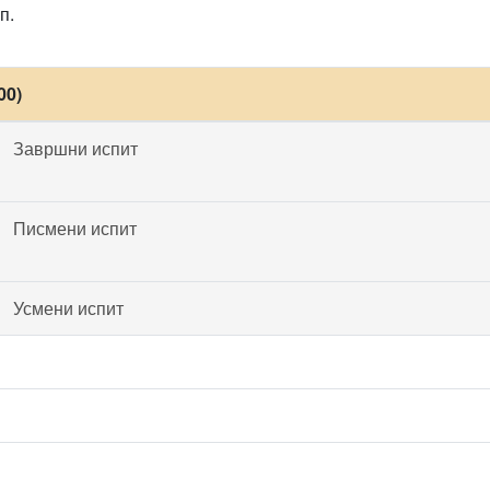
п.
00)
Завршни испит
Писмени испит
Усмени испит