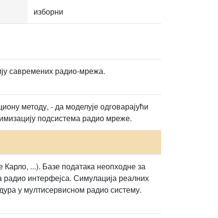
изборни
ју савремених радио-мрежа.
циону методу, - да моделује одговарајући
тимизацију подсистема радио мреже.
арло, ...). Базе података неопходне за
 радио интерфејса. Симулација реалних
дура у мултисервисном радио систему.