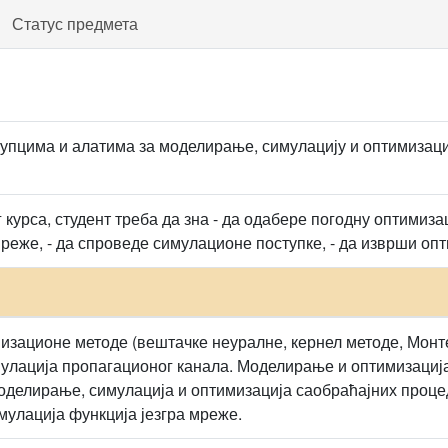
Статус предмета
пцима и алатима за моделирање, симулацију и оптимизаци
курса, студент треба да зна - да одабере погодну оптимиза
реже, - да спроведе симулационе поступке, - да изврши оп
зационе методе (вештачке неуралне, кернел методе, Монте К
лација пропагационог канала. Моделирање и оптимизација
оделирање, симулација и оптимизација саобраћајних проце
улација функција језгра мреже.