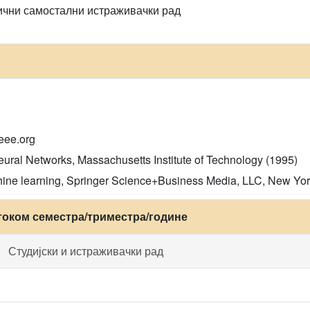
тични самостални истраживачки рад
ieee.org
eural Networks, Massachusetts Institute of Technology (1995)
chine learning, Springer Science+Business Media, LLC, New Yo
током семестра/триместра/године
Студијски и истраживачки рад