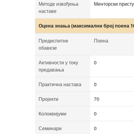
Методе извођења
Менторски присту
наставе
Оцена знања (максимални број поена 1
Предиспитне
Поена
обавезе
Активности у току
0
предавања
Практична настава
0
Пројекти
70
Колоквијуми
0
Семинари
0