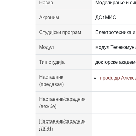
Назив
Моделирање и си
Акроним
ДС1МИС
Студијски програм
Електротехника и
Модул
модул Телекомун
Тип студија
докторске академ
Наставник
проф. др Алек
(предавач)
Наставник/сарадник
(вежбе)
Наставник/сарадник
(ДОН)