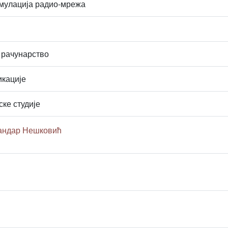
мулација радио-мрежа
 рачунарство
икације
ске студије
сандар Нешковић