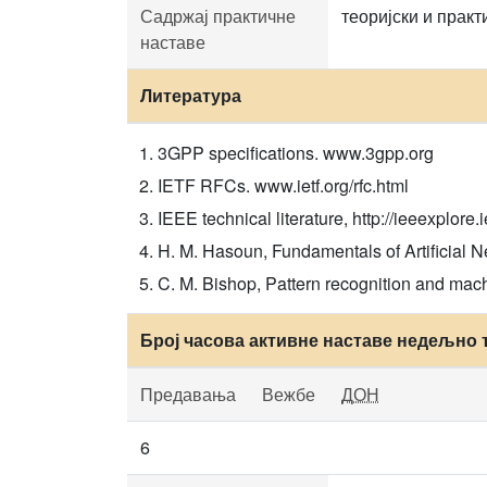
Садржај практичне
теоријски и прак
наставе
Литература
3GPP specifications. www.3gpp.org
IETF RFCs. www.ietf.org/rfc.html
IEEE technical literature, http://ieeexplore.
H. M. Hasoun, Fundamentals of Artificial N
C. M. Bishop, Pattern recognition and ma
Број часова активне наставе недељно 
Предавања
Вежбе
ДОН
6