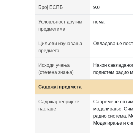
Број ЕСПБ
9.0
Условљност другим
нема
предметима
Циљеви изучавања
Овладавање посту
предмета
Исходи учења
Након савладаног 
(стечена знања)
подистем радио м
Садржај предмета
Садржај теоријске
Савремене оптими
наставе
моделирање. Симу
радио система. М
Моделирање и сим