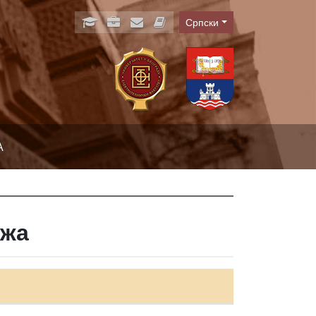
Српски
Language
А
ежа