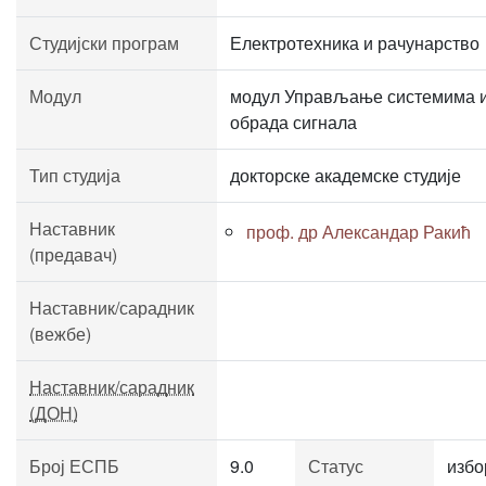
Студијски програм
Електротехника и рачунарство
Модул
модул Управљање системима 
обрада сигнала
Тип студија
докторске академске студије
Наставник
проф. др Александар Ракић
(предавач)
Наставник/сарадник
(вежбе)
Наставник/сарадник
(ДОН)
Број ЕСПБ
9.0
Статус
избо