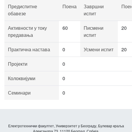
Предиспитне
Поена
Завршни
Пое
обавезе
испит
Активности у току
60
Писмени
20
предавања
испит
Практична настава
0
Усмени испит
20
Пројекти
0
Колоквијуми
0
Семинари
0
Електротехнички факултет, Универзитет у Београду, Булевар краља
Александра 73, 11120 Београд, Србија.