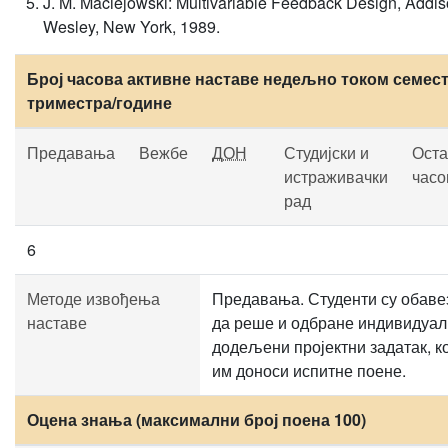
J. M. Maciejowski: Multivariable Feedback Design, Addis
Wesley, New York, 1989.
Број часова активне наставе недељно током семест
триместра/године
Предавања
Вежбе
ДОН
Студијски и
Оста
истраживачки
часо
рад
6
Методе извођења
Предавања. Студенти су обаве
наставе
да реше и одбране индивидуа
додељени пројектни задатак, к
им доноси испитне поене.
Оцена знања (максимални број поена 100)