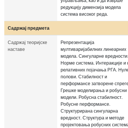
управљања, као и да изврше
редукцију димензија модела
система високог реда.
Садржај предмета
Садржај теоријске
Репрезентација
наставе
мултиваријабилних линеарних
модела. Сингуларне вредности
Норме система. Интеракције и 
релативних појачања РГА. Нул
полови. Стабилност и
перформансе затворене спреге
Грешке моделирања и робусни
модели. Робусна стабилност.
Робусне перформансе.
Структурирана сингуларна
вредност. Структура и методе
пројектовања робусних систем