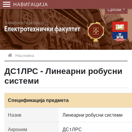
НАВИГАЦИЈА
Српски
Language
Насловна
ДС1ЛРС - Линеарни робусни
системи
Спецификација предмета
Назив
Линеарни робусни системи
Акроним
ДС1ЛРС