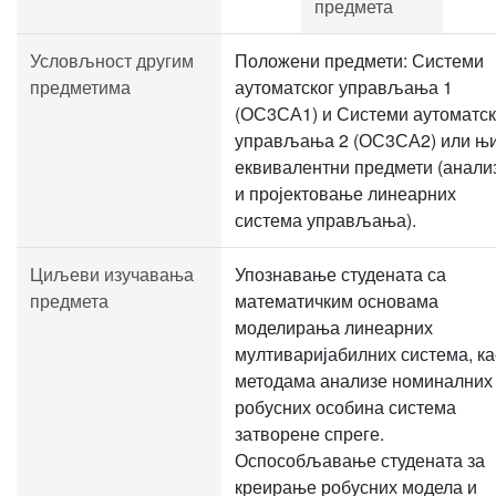
предмета
Условљност другим
Положени предмети: Системи
предметима
аутоматског управљања 1
(ОС3СА1) и Системи аутоматск
управљања 2 (ОС3СА2) или њ
еквивалентни предмети (анали
и пројектовање линеарних
система управљања).
Циљеви изучавања
Упознавање студената са
предмета
математичким основама
моделирања линеарних
мултиваријабилних система, ка
методама анализе номиналних
робусних особина система
затворене спреге.
Оспособљавање студената за
креирање робусних модела и