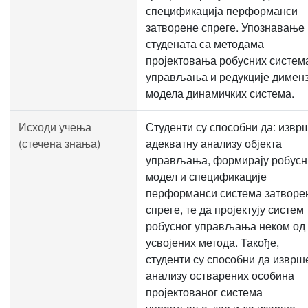
спецификација перформанси
затворене спреге. Упознавање
студената са методама
пројектовања робусних систем
управљања и редукције дименз
модела динамичких система.
Исходи учења
Студенти су способни да: извр
(стечена знања)
адекватну анализу објекта
управљања, формирају робусн
модел и спецификације
перформанси система затворе
спреге, те да пројектују систем
робусног управљања неком од
усвојених метода. Такође,
студенти су способни да изврш
анализу остварених особина
пројектованог система