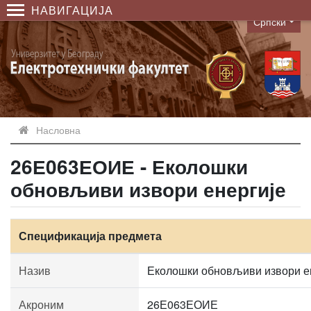
НАВИГАЦИЈА
Српски
Language
Насловна
26Е063ЕОИЕ - Еколошки
обновљиви извори енергије
Спецификација предмета
Назив
Еколошки обновљиви извори е
Акроним
26Е063ЕОИЕ