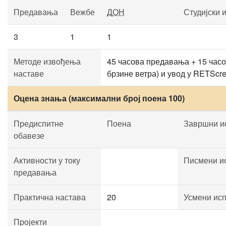
Предавања
Вежбе
ДОН
Студијски 
3
1
1
Методе извођења
45 часова предавања + 15 часо
наставе
брзине ветра) и увод у RETScr
Оцена знања (максимални број поена 100)
Предиспитне
Поена
Завршни и
обавезе
Активности у току
Писмени и
предавања
Практична настава
20
Усмени ис
Пројекти