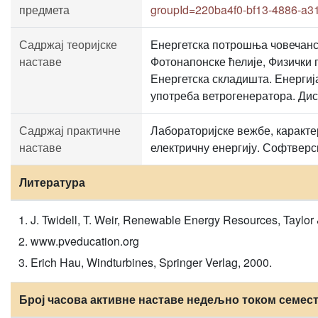
предмета
groupId=220ba4f0-bf13-4886-a
Садржај теоријске
Енергетска потрошња човечанс
наставе
Фотонапонске ћелије, Физички 
Енергетска складишта. Енергиј
употреба ветрогенератора. Дис
Садржај практичне
Лабораторијске вежбе, каракте
наставе
електричну енергију. Софтвер
Литература
J. Twidell, T. Weir, Renewable Energy Resources, Taylo
www.pveducation.org
Erich Hau, Windturbines, Springer Verlag, 2000.
Број часова активне наставе недељно током семес