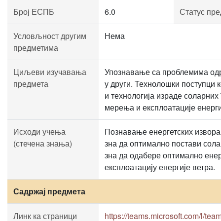
Број ЕСПБ
6.0
Статус пре
Условљност другим
Нема
предметима
Циљеви изучавања
Упознавање са проблемима одрж
предмета
у други. Технолошки поступци
и технологија израде соларних
мерења и експлоатације енерги
Исходи учења
Познавање енергетских извора
(стечена знања)
зна да оптимално постави сола
зна да одабере оптимално ене
експлоатацију енергије ветра.
Садржај предмета
Линк ка страници
https://teams.microsoft.com/