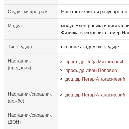
Студијски програм
Електротехника и рачунарство
Модул
модул Електроника и дигиталн
Физичка електроника - смер На
Тип студија
основне академске студије
Наставник
проф. др Пеђа Михаиловић
(предавач)
проф. др Иван Поповић
доц. др Петар Атанасијевић
Наставник/сарадник
доц. др Петар Атанасијевић
(вежбе)
Наставник/сарадник
(ДОН)