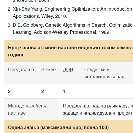
Xin-She Yang, Engineering Optimization: An Introduction 
Applications, Wiley, 2010.
D.E. Goldberg, Genetic Algorithms in Search, Optimizati
Learning, Addison-Wesley Professional, 1989.
Број часова активне наставе недељно током семест
године
Предавања
Вежбе
ДОН
Студијски и
истраживачки рад
2
2
1
Методе извођења
Предавања, рад на рачунару, т
наставе
задаци и индивидуални пројект
Оцена знања (максимални број поена 100)