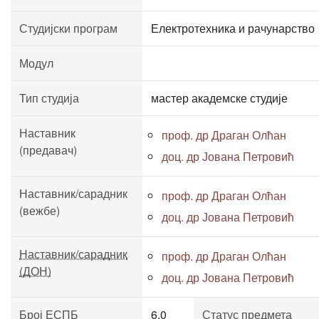
Студијски програм
Електротехника и рачунарство
Модул
Тип студија
мастер академске студије
Наставник
проф. др Драган Олћан
(предавач)
доц. др Јована Петровић
Наставник/сарадник
проф. др Драган Олћан
(вежбе)
доц. др Јована Петровић
Наставник/сарадник
проф. др Драган Олћан
(ДОН)
доц. др Јована Петровић
Број ЕСПБ
6.0
Статус предмета