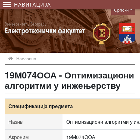
НАВИГАЦИЈА
Српски
Language
Насловна
19М074ООА - Оптимизациони
алгоритми у инжењерству
Спецификација предмета
Назив
Оптимизациони алгоритми у и
Акроним
19М074ООА