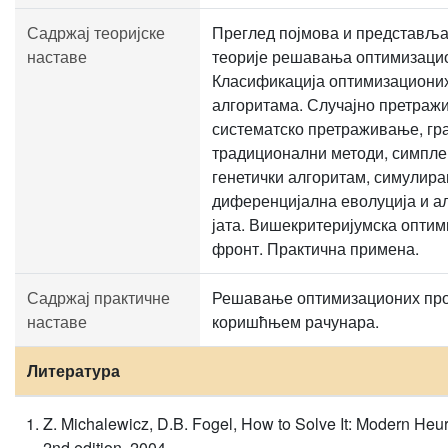
Садржај теоријске
Преглед појмова и представљ
наставе
теорије решавања оптимизаци
Класификација оптимизациони
алгоритама. Случајно претраж
систематско претраживање, гра
традиционални методи, симпле
генетички алгоритам, симулир
диференцијална еволуција и а
јата. Вишекритеријумска оптим
фронт. Практична примена.
Садржај практичне
Решавање оптимизационих пр
наставе
коришћњем рачунара.
Литература
Z. Michalewicz, D.B. Fogel, How to Solve It: Modern Heuri
2nd edition, 2004.