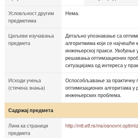
Условљност другим
Нема.
предметима
Циљеви изучавања
Детаљно упознавање са оптим
предмета
алгоритмима који се најчешће 
инжењерској пракси. Увођење 
решавања оптимзационих проб
ситуацијама од интереса у прак
Исходи учења
Оспособљавање за практичну 
(стечена знања)
оптимизационих алгоритама у
инжењерских проблема.
Садржај предмета
Линк ка страници
http://mtt.etf.rs/ms/osnovni.optimi
предмета