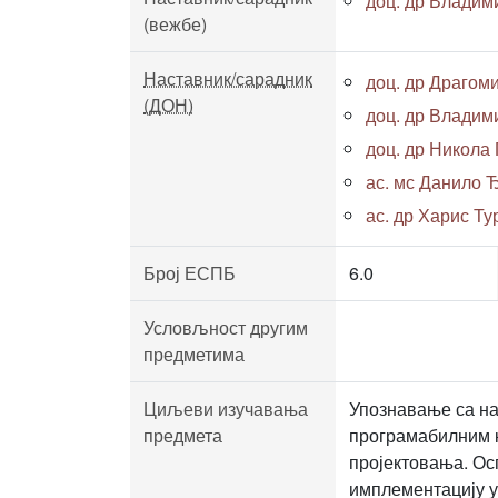
доц. др Владим
(вежбе)
Наставник/сарадник
доц. др Драгом
(ДОН)
доц. др Владим
доц. др Никола
ас. мс Данило Ђ
ас. др Харис Т
Број ЕСПБ
6.0
Условљност другим
предметима
Циљеви изучавања
Упознавање са на
предмета
програмабилним 
пројектовања. Ос
имплементацију 