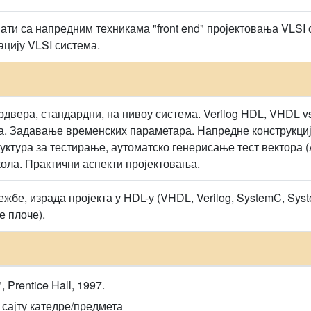
нати са напредним техникама "front end" пројектовања VLSI
цију VLSI система.
рдвера, стандардни, на нивоу система. Verilog HDL, VHDL vs
. Задавање временских параметара. Напредне конструкције
уктура за тестирање, аутоматско генерисање тест вектора 
ола. Практични аспекти пројектовања.
жбе, израда пројекта у HDL-у (VHDL, Verilog, SystemC, Syst
е плоче).
, Prentice Hall, 1997.
сајту катедре/предмета