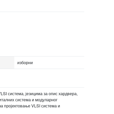
изборни
LSI система, језицима за опис хардвера,
талних система и модуларног
а пројектовање VLSI система и