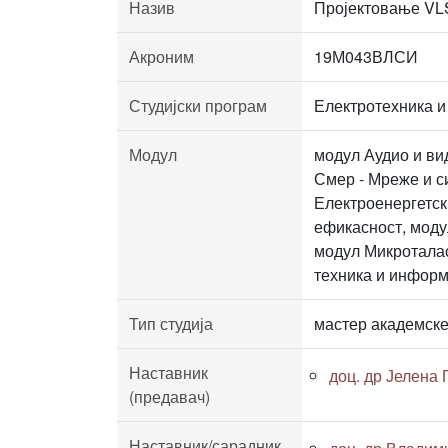
Назив
Пројектовање VLS
Акроним
19М043ВЛСИ
Студијски програм
Електротехника и
Модул
модул Аудио и ви
Смер - Мреже и с
Електроенергетск
ефикасност, мод
модул Микроталас
техника и информ
Тип студија
мастер академске
Наставник
доц. др Јелена
(предавач)
Наставник/сарадник