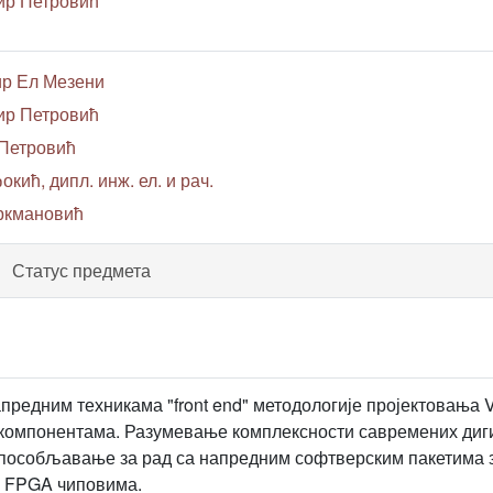
ир Петровић
ир Ел Мезени
ир Петровић
 Петровић
окић, дипл. инж. ел. и рач.
уркмановић
Статус предмета
предним техникама "front end" методологије пројектовања V
компонентама. Разумевање комплексности савремених диги
пособљавање за рад са напредним софтверским пакетима з
у FPGA чиповима.