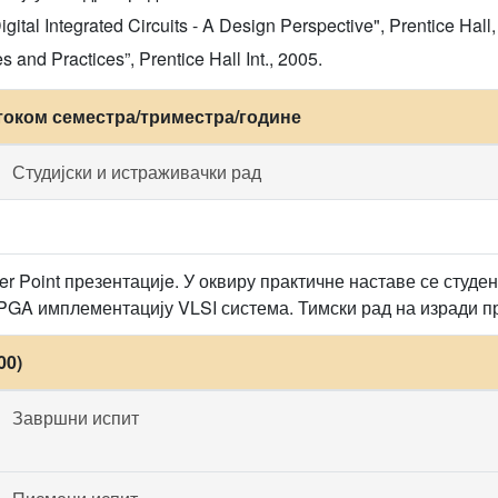
gital Integrated Circuits - A Design Perspective", Prentice Hall
s and Practices”, Prentice Hall Int., 2005.
током семестра/триместра/године
Студијски и истраживачки рад
r Point презентацијe. У оквиру практичне наставе се студе
PGA имплементацију VLSI система. Тимски рад на изради пр
00)
Завршни испит