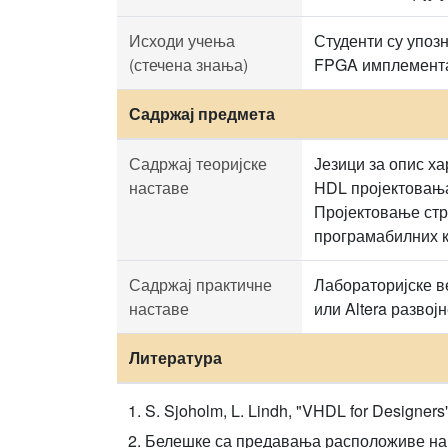
Исходи учења
Студенти су упоз
(стечена знања)
FPGA имплемента
Садржај предмета
Садржај теоријске
Језици за опис ха
наставе
HDL пројектовања
Пројектовање стр
програмабилних к
Садржај практичне
Лабораторијске ве
наставе
или Altera развојн
Литература
S. Sjoholm, L. Lindh, "VHDL for Designers"
Белешке са предавања расположиве на 