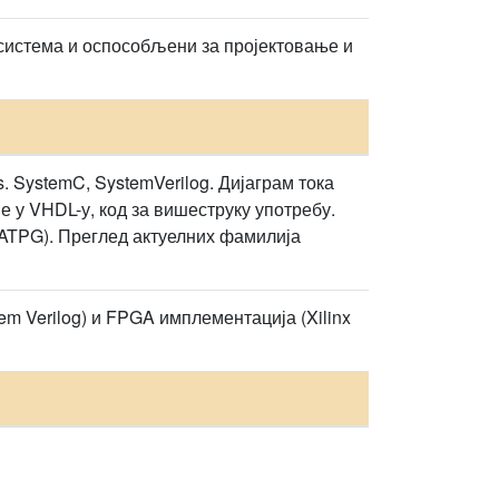
 система и оспособљени за пројектовање и
. SystemC, SystemVerilog. Дијаграм тока
 у VHDL-у, код за вишеструку употребу.
(ATPG). Преглед актуелних фамилија
em Verilog) и FPGA имплементација (Xilinx