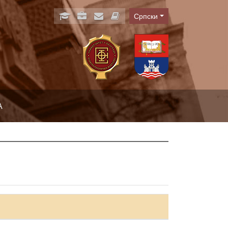
Српски
Language
А