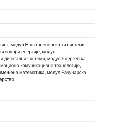
инг, модул Електроенергетски системи
и извори енергије, модул
и дигитални системи, модул Енергетска
мационо-комуникационе технологије,
имењена математика, модул Рачунарска
ерство