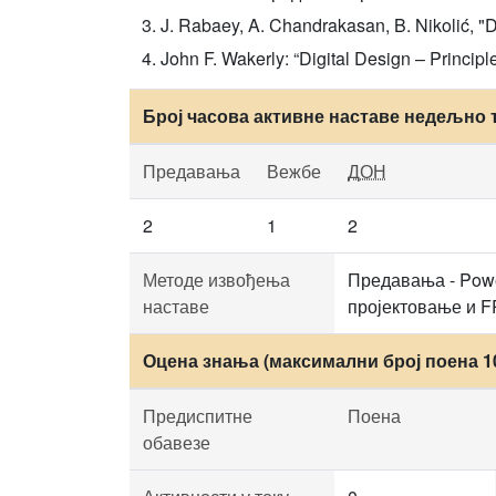
J. Rabaey, A. Chandrakasan, B. Nikolić, "Di
John F. Wakerly: “Digital Design – Principle
Број часова активне наставе недељно 
Предавања
Вежбе
ДОН
2
1
2
Методе извођења
Предавања - Powe
наставе
пројектовање и F
Оцена знања (максимални број поена 1
Предиспитне
Поена
обавезе