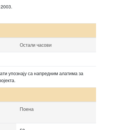
, 2003.
Остали часови
нати упознају са напредним алатима за
ојекта.
Поена