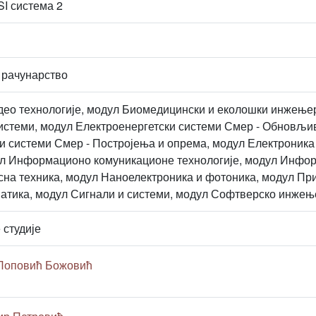
I система 2
 рачунарство
део технологије, модул Биомедицински и еколошки инжењер
истеми, модул Електроенергетски системи Смер - Обновљив
и системи Смер - Постројења и опрема, модул Електроника 
ул Информационо комуникационе технологије, модул Инфор
на техника, модул Наноелектроника и фотоника, модул Пр
атика, модул Сигнали и системи, модул Софтверско инжењ
 студије
 Поповић Божовић