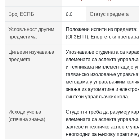
Број ЕСПБ
6.0
Статус предмета
Условљност другим
Положени испити из предмета: 
предметима
(ОГ3ЕП1), Енергетски претвар
Циљеви изучавања
Упознавање студената са кара
предмета
елемената са аспекта управљ
и техникама имплементације у
галванско изоловање управљач
методама у управљачким коли
знања из аутоматике и електро
синтези управљачких кола.
Исходи учења
Студенти треба да разумеју ка
(стечена знања)
елемената са аспекта управља
захтеве и техничке аспекте упр
неопходни за њихову практичну