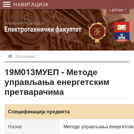
НАВИГАЦИЈА
Српски
Language
Насловна
19М013МУЕП - Методе
управљања енергетским
претварачима
Спецификација предмета
Назив
Методе управљања енергетски