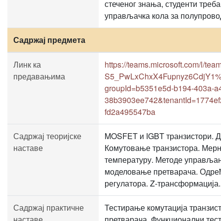
стеченог знања, студенти треба 
управљачка кола за полупрово
Садржај предмета
Линк ка
https://teams.microsoft.com/l/
предавањима
S5_PwLxChxX4Fupnyz6CdjY1%40t
groupId=b5351e5d-b194-403a-a
38b3903ee742&tenantId=1774ef
fd2a495547ba
Садржај теоријске
MOSFET и IGBT транзистори. Др
наставе
Комутовање транзистора. Мерна
температуру. Методе управљањ
моделовање претварача. Одре
регулатора. Z-трансформација.
Садржај практичне
Тестирање комутација транзист
наставе
претварача. Функционални тест