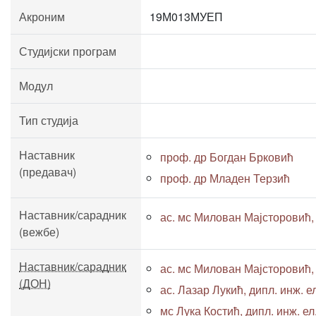
Акроним
19М013МУЕП
Студијски програм
Модул
Тип студија
Наставник
проф. др Богдан Брковић
(предавач)
проф. др Младен Терзић
Наставник/сарадник
ас. мс Милован Мајсторовић, д
(вежбе)
Наставник/сарадник
ас. мс Милован Мајсторовић, д
(ДОН)
ас. Лазар Лукић, дипл. инж. ел
мс Лука Костић, дипл. инж. ел.