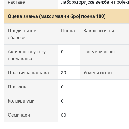
наставе
лабораторијске вежбе и пројект
Оцена знања (максимални број поена 100)
Предиспитне
Поена
Завршни испит
обавезе
Активности у току
0
Писмени испит
предавања
Практична настава
30
Усмени испит
Пројекти
0
Колоквијуми
0
Семинари
30