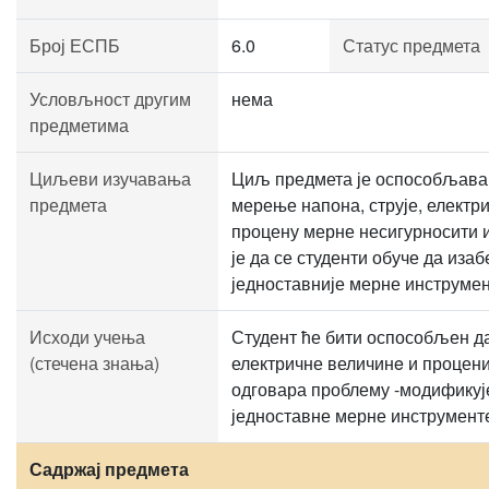
Број ЕСПБ
6.0
Статус предмета
Условљност другим
нема
предметима
Циљеви изучавања
Циљ предмета је оспособљавањ
предмета
мерење напона, струје, електр
процену мерне несигурносити 
је да се студенти обуче да иза
једноставније мерне инструмен
Исходи учења
Студент ће бити оспособљен да
(стечена знања)
електричне величинe и процени
одговара проблему -модификује
једноставне мерне инструмент
Садржај предмета