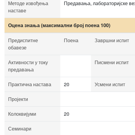
Методе извођења
Предавања, лабораторијске ве
наставе
Оцена знања (максимални број поена 100)
Предиспитне
Поена
Завршни испит
обавезе
Активности у току
Писмени испит
предавања
Практична настава
20
Усмени испит
Пројекти
Колоквијуми
20
Семинари