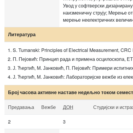
Увод у софтверски дизајнирану
наизменичну струју; Мерење от
мерење неелектричних величин
Литература
S. Tumanski: Principles of Electrical Measurement, CRC 
П. Пејовић: Принцип рада и примена осцилоскопа, ЕТ
Ј. Ћертић, М. Јанковић, П. Пејовић: Примери испитни
Ј. Ћертић, М. Јанковић: Лабораторијске вежбе из еле
Број часова активне наставе недељно током семес
Предавања
Вежбе
ДОН
Студијски и истр
2
3