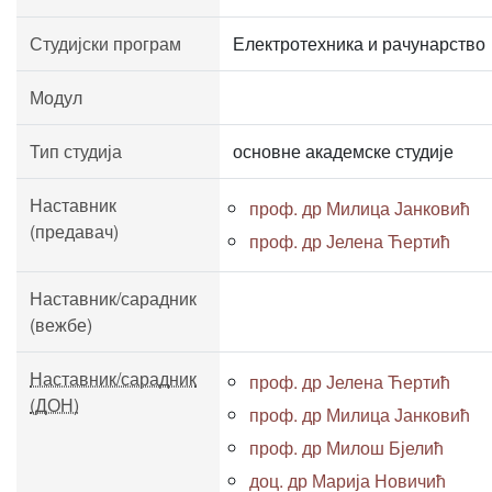
Студијски програм
Електротехника и рачунарство
Модул
Тип студија
основне академске студије
Наставник
проф. др Милица Јанковић
(предавач)
проф. др Јелена Ћертић
Наставник/сарадник
(вежбе)
Наставник/сарадник
проф. др Јелена Ћертић
(ДОН)
проф. др Милица Јанковић
проф. др Милош Бјелић
доц. др Марија Новичић