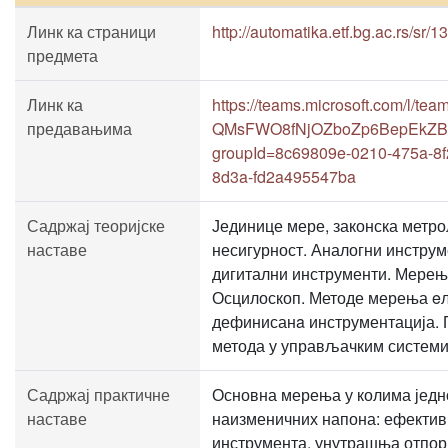
Линк ка страници
http://automatika.etf.bg.ac.rs/sr
предмета
Линк ка
https://teams.microsoft.com/l/te
предавањима
QMsFWO8fNjOZboZp6BepEkZBILc
groupId=8c69809e-0210-475a-8f
8d3a-fd2a495547ba
Садржај теоријске
Јединице мере, законска метро
наставе
несигурност. Аналогни инстру
дигитални инструменти. Мерење
Осцилоскоп. Методе мерења eл
дефинисанa инструментација. 
метода у управљачким системи
Садржај практичне
Основна мерења у колима једн
наставе
наизменичних напона: ефектив
инструмента, унутрашња отпор