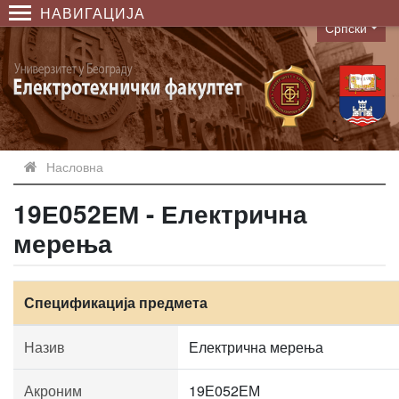
НАВИГАЦИЈА
Српски
Language
Насловна
19Е052ЕМ - Електрична
мерења
Спецификација предмета
Назив
Електрична мерења
Акроним
19Е052ЕМ