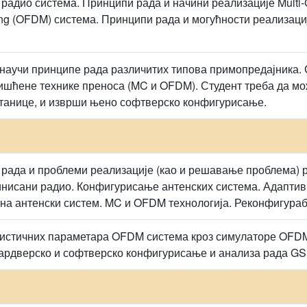
радио система. Принципи рада и начини реализације Multi-C
exing (OFDM) система. Принципи рада и могућности реализа
 научи принципе рада различитих типова примопредајника. 
ишћене технике преноса (MC и OFDM). Студент треба да м
станице, и изврши њено софтверско конфигурисање.
 рада и проблеми реализације (као и решавање проблема) 
нисани радио. Конфигурисање антенских система. Адаптив
на антенски систем. MC и OFDM технологија. Реконфигура
истичних параметара OFDM система кроз симулаторе OFDM 
рдверско и софтверско конфигурисање и анализа рада GS