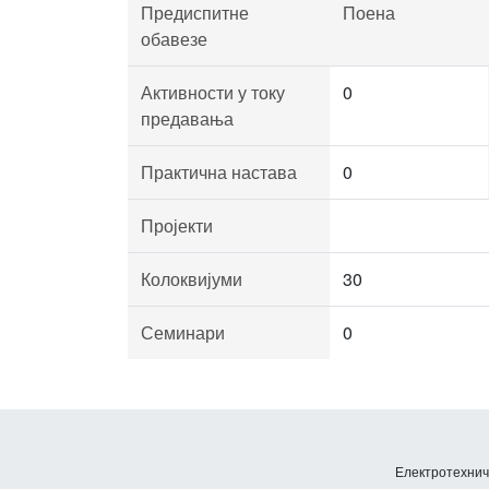
Предиспитне
Поена
обавезе
Активности у току
0
предавања
Практична настава
0
Пројекти
Колоквијуми
30
Семинари
0
Електротехничк