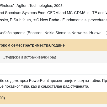
ireless", Agilent Technologies, 2008.
 Spread Spectrum Systems From OFDM and MC-CDMA to LTE and 
sler, R.Stuhlfauth, "5G New Radio - Fundamentals, procedure
zvođača opreme (Ericsson, Nokia Siemens Networks, Huawei…
током семестра/триместра/године
Студијски и истраживачки рад
е се држе кроз PowerPoint презентације и рад на табли. Пр
е показног типа, као и самосталан рад студената.
00)