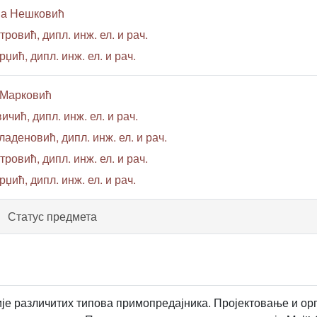
ша Нешковић
тровић, дипл. инж. ел. и рач.
џић, дипл. инж. ел. и рач.
 Марковић
ичић, дипл. инж. ел. и рач.
ладеновић, дипл. инж. ел. и рач.
тровић, дипл. инж. ел. и рач.
џић, дипл. инж. ел. и рач.
Статус предмета
ије различитих типова примопредајника. Пројектовање и ор