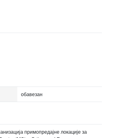
обавезан
ганизација примопредајне локације за