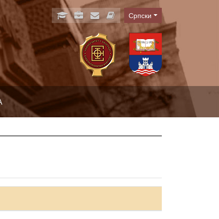
Српски
Language
А