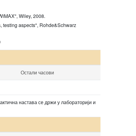
WiMAX", Wiley, 2008.
s, testing aspects", Rohde&Schwarz
)
Остали часови
актична настава се држи у лабораторији и