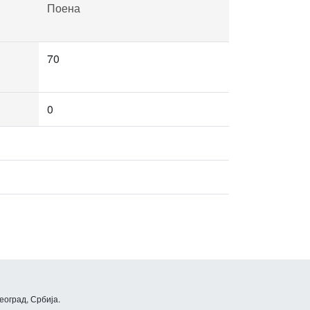
Поена
70
0
еоград, Србија.