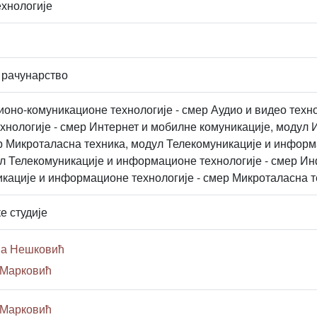
хнологије
 рачунарство
но-комуникационе технологије - смер Аудио и видео техн
хнологије - смер Интернет и мобилне комуникације, моду
ер Микроталасна техника, модул Телекомуникације и информ
ул Телекомуникације и информационе технологије - смер И
кације и информационе технологије - смер Микроталасна т
е студије
ша Нешковић
 Марковић
 Марковић