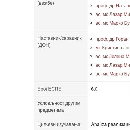
(вежбе)
проф. др Ната
ас. мс Лазар Ми
ас. мс Марко Бур
Наставник/сарадник
проф. др Горан
(ДОН)
мс Кристина Јов
ас. мс Јелена М
ас. мс Лазар Ми
ас. мс Марко Бур
Број ЕСПБ
6.0
Условљност другим
предметима
Циљеви изучавања
Analiza реализац