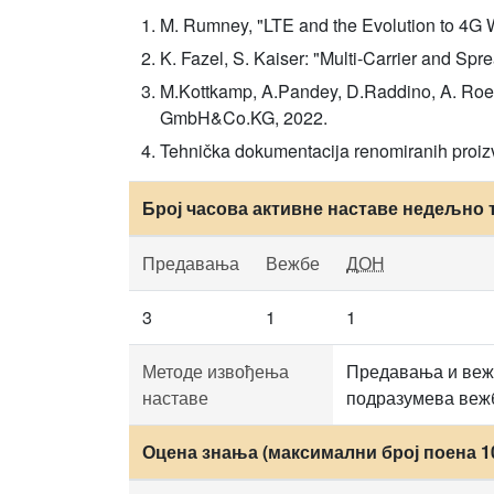
M. Rumney, "LTE and the Evolution to 4G W
K. Fazel, S. Kaiser: "Multi-Carrier and
M.Kottkamp, A.Pandey, D.Raddino, A. Roes
GmbH&Co.KG, 2022.
Tehnička dokumentacija renomiranih proi
Број часова активне наставе недељно 
Предавања
Вежбе
ДОН
3
1
1
Методе извођења
Предавања и вежб
наставе
подразумева вежб
Оцена знања (максимални број поена 1