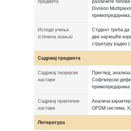
предмета
различите типове 
Division Multipl
примопредајника.
Исходи учења
Студент треба да
(стечена знања)
две најчешће кор
структуру радио 
Садржај предмета
Садржај теоријске
Преглед, анализа
наставе
Софтверски дефи
примопредајника 
Садржај практичне
Анализа карактер
наставе
OFDM система. Ха
Литература