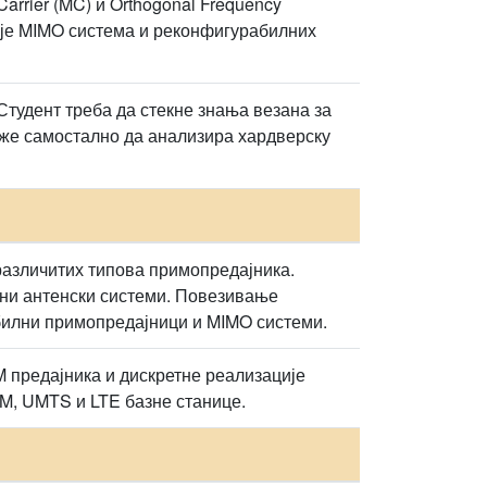
arrier (MC) и Orthogonal Frequency
ције MIMO система и реконфигурабилних
Студент треба да стекне знања везана за
оже самостално да анализира хардверску
различитих типова примопредајника.
ни антенски системи. Повезивање
билни примопредајници и MIMO системи.
предајника и дискретне реализације
M, UMTS и LTE базне станице.