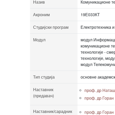
Назив
Комуникационе те
Акроним
19Е033КТ
Студијски програм
Електротехника и
Модул
модул Информацио
комуникационе те
технологије - см
технологије, мод
модул Телекомуни
Тип студија
основне академск
Наставник
проф. др Ната
(предавач)
проф. др Горан
Наставник/сарадник
проф. др Горан