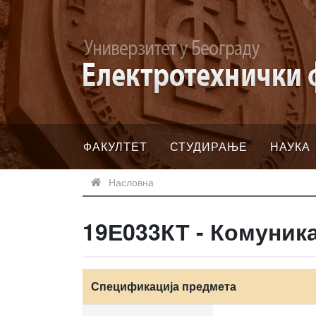
ФАКУЛТЕТ
СТУДИРАЊЕ
НАУКА
Насловна
19Е033КТ - Комуник
Спецификација предмета