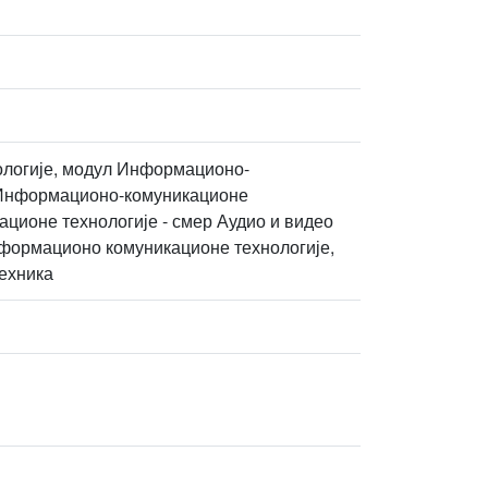
ологије, модул Информационо-
л Информационо-комуникационе
ационе технологије - смер Аудио и видео
нформационо комуникационе технологије,
ехника