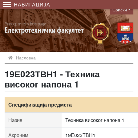
НАВИГАЦИЈА
Српски
Language
Насловна
19Е023ТВН1 - Техника
високог напона 1
Спецификација предмета
Назив
Техника високог напона 1
Акроним
19Е023ТВН1