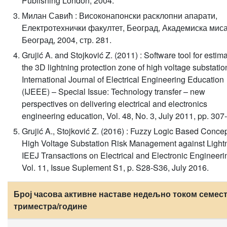
Publishing London, 2004.
Милан Савић : Високонапонски расклопни апарати,
Електротехнички факултет, Београд, Академиска миса
Београд, 2004, стр. 281.
Grujić A. and Stojković Z. (2011) : Software tool for estim
the 3D lightning protection zone of high voltage substatio
International Journal of Electrical Engineering Education
(IJEEE) – Special Issue: Technology transfer – new
perspectives on delivering electrical and electronics
engineering education, Vol. 48, No. 3, July 2011, pp. 307
Grujić A., Stojković Z. (2016) : Fuzzy Logic Based Concep
High Voltage Substation Risk Management against Lightn
IEEJ Transactions on Electrical and Electronic Engineeri
Vol. 11, Issue Suplement S1, p. S28-S36, July 2016.
Број часова активне наставе недељно током семест
триместра/године