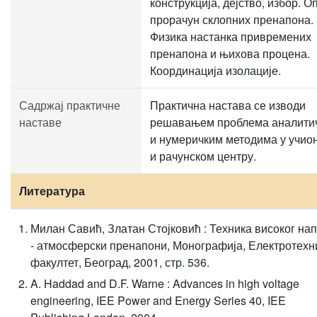
конструкција, дејство, избор. О
прорачун склопних пренапона.
Физика настанка привремених
пренапона и њихова процена.
Координација изолације.
Садржај практичне
Практична настава се изводи
наставе
решавањем проблема аналити
и нумеричким методима у учио
и рачунском центру.
Литература
Милан Савић, Златан Стојковић : Техника високог на
- атмосферски пренапони, Монографија, Електротехн
факултет, Београд, 2001, стр. 536.
A. Haddad and D.F. Warne : Advances in high voltage
engineering, IEE Power and Energy Series 40, IEE