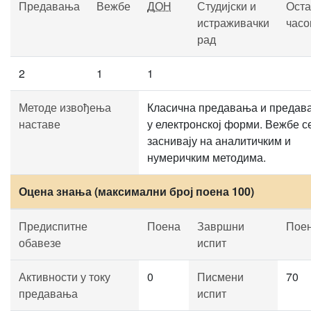
Предавања
Вежбе
ДОН
Студијски и
Оста
истраживачки
часо
рад
2
1
1
Методе извођења
Класична предавања и предав
наставе
у електронској форми. Вежбе с
заснивају на аналитичким и
нумеричким методима.
Оцена знања (максимални број поена 100)
Предиспитне
Поена
Завршни
Пое
обавезе
испит
Активности у току
0
Писмени
70
предавања
испит