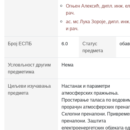
Огњен Алексић, дипл. инж. ел
рач.
ас. мс Лука Зороје, дипл. инж.
и рач.
Број ЕСПБ
6.0
Статус
обав
предмета
Условљност другим
Нема
предметима
Циљеви изучавања
Настанак и параметри
предмета
атмосферских пражњења.
Простирање таласа по водови
прорачун атмосферских прена
Склопни пренапони. Привреме
пренапони. Заштита
електроенергетских објеката од