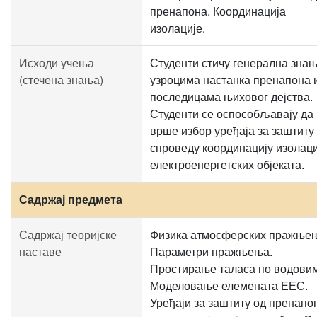
пренапона. Координација
изолације.
Исходи учења
Студенти стичу генерална знањ
(стечена знања)
узроцима настанка пренапона 
последицама њиховог дејства.
Студенти се оспособљавају да
врше избор уређаја за заштиту
спроведу координацију изолаци
електроенергетских објеката.
Садржај предмета
Садржај теоријске
Физика атмосферских пражње
наставе
Параметри пражњења.
Простирање таласа по водови
Моделовање елемената ЕЕС.
Уређаји за заштиту од пренапо