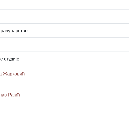
а
 рачунарство
е студије
та Жарковић
лав Рајић