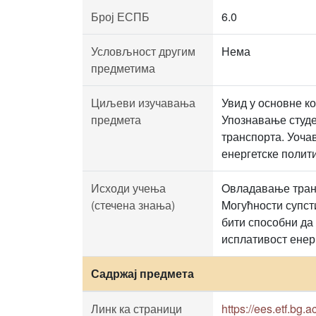
Број ЕСПБ
6.0
Условљност другим
Нема
предметима
Циљеви изучавања
Увид у основне к
предмета
Упознавање студе
транспорта. Уоча
енергетске полити
Исходи учења
Oвладавање транс
(стечена знања)
Mогућности супсти
бити способни да
исплативост енерг
Садржај предмета
Линк ка страници
https://ees.etf.bg.