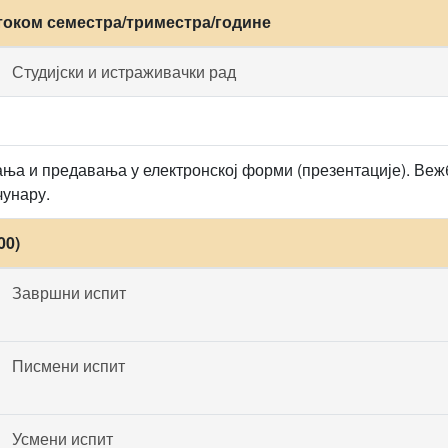
током семестра/триместра/године
Студијски и истраживачки рад
ња и предавања у електронској форми (презентације). Веж
чунару.
00)
Завршни испит
Писмени испит
Усмени испит