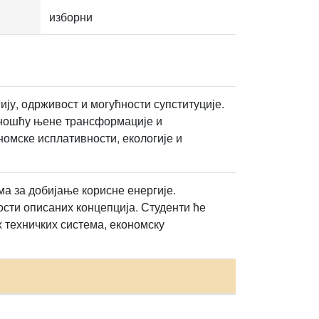
изборни
ју, одрживост и могућности супституције.
сношћу њене трансформације и
номске исплативности, екологије и
а за добијање корисне енергије.
ости описаних концепција. Студенти ће
 техничких система, економску