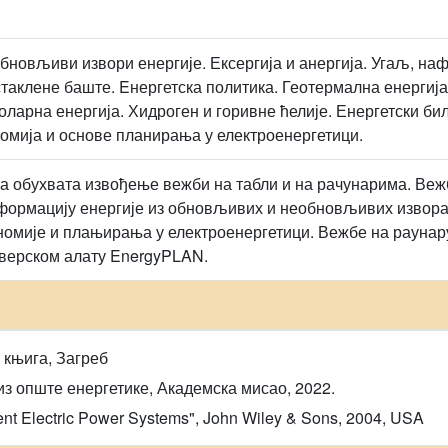
новљиви извори енергије. Ексергија и анергија. Угаљ, нафт
стаклене баште. Eнергетска политика. Геотермална енергија
оларна енергија. Хидроген и горивне ћелије. Енергетски би
мија и основе планирања у електроенергетици.
а обухвата извођење вежби на табли и на рачунарима. Веж
формацију енергије из обновљивих и необновљивих извора,
номије и плањирања у електроенергетици. Вежбе на раунар
верском алату EnergyPLAN.
 књига, Загреб
 из опште енергетике, Академска мисао, 2022.
ient Electric Power Systems", John Wiley & Sons, 2004, USA