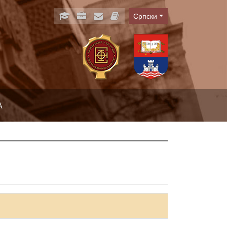
Српски
Language
А