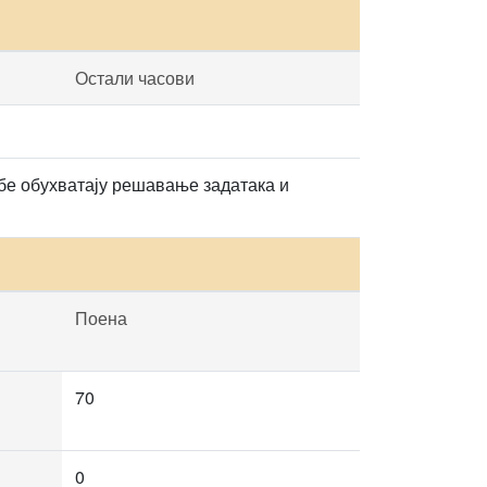
Остали часови
бе обухватају решавање задатака и
Поена
70
0