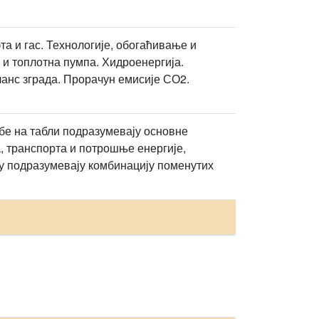
а и гас. Технологије, обогаћивање и
 и топлотна пумпа. Хидроенергија.
ланс зграда. Прорачун емисије СО2.
бе на табли подразумевају основне
 транспорта и потрошње енергије,
у подразумевају комбинацију поменутих