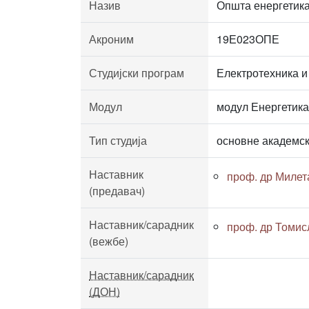
Назив
Општа енергетик
Акроним
19Е023ОПЕ
Студијски програм
Електротехника и
Модул
модул Енергетика
Тип студија
основне академск
Наставник
проф. др Миле
(предавач)
Наставник/сарадник
проф. др Томис
(вежбе)
Наставник/сарадник
(ДОН)