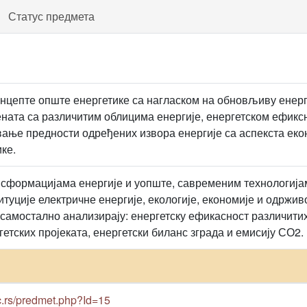
Статус предмета
онцепте опште енергетике са нагласком на обновљиву енерги
ната са различитим облицима енергије, енергетском ефик
вање предности одређених извора енергије са аспекста еко
ке.
формацијама енергије и уопште, савременим технологијам
туције електричне енергије, екологије, економије и одржив
 самостално анализирају: енергетску ефикасност различитих
етских пројеката, енергетски биланс зграда и емисију СО2.
ac.rs/predmet.php?Id=15