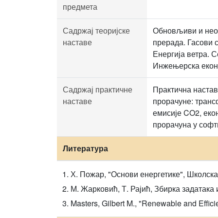
предмета
Садржај теоријске
Обновљиви и необ
наставе
прерада. Гасови 
Енергија ветра. С
Инжењерска еконо
Садржај практичне
Практична настав
наставе
прорачуне: транс
емисије CO2, еко
прорачуна у софт
Литература
Х. Пожар, "Основи енергетике", Школска
М. Жарковић, Т. Рајић, Збирка задатака
Masters, Gilbert M., "Renewable and Effic