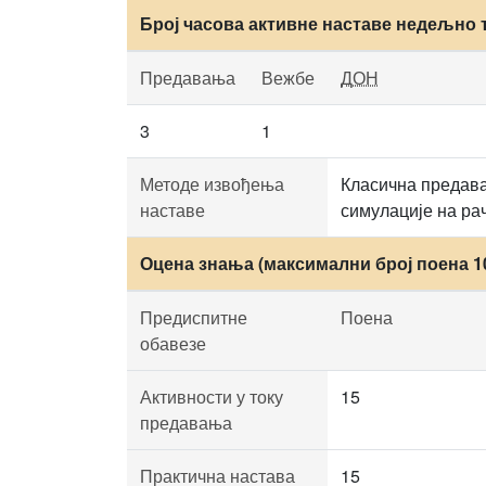
Број часова активне наставе недељно 
Предавања
Вежбе
ДОН
3
1
Методе извођења
Класична предава
наставе
симулације на ра
Оцена знања (максимални број поена 1
Предиспитне
Поена
обавезе
Активности у току
15
предавања
Практична настава
15