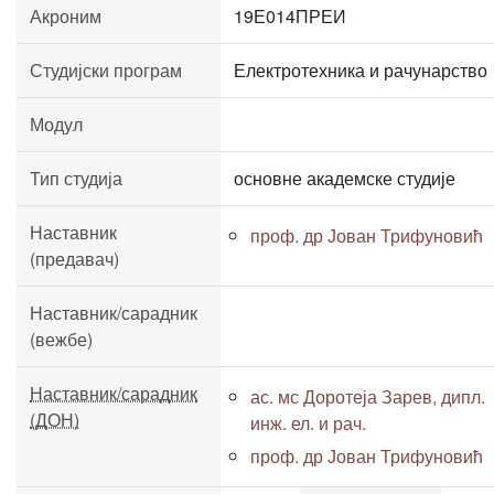
Акроним
19Е014ПРЕИ
Студијски програм
Електротехника и рачунарство
Модул
Тип студија
основне академске студије
Наставник
проф. др Јован Трифуновић
(предавач)
Наставник/сарадник
(вежбе)
Наставник/сарадник
ас. мс Доротеја Зарев, дипл.
(ДОН)
инж. ел. и рач.
проф. др Јован Трифуновић