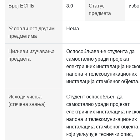
Број ЕСПБ
3.0
Статус
избо
предмета
Условљност другим
Нема.
предметима
Циљеви изучавања
Оспособљавање студента да
предмета
самостално уради пројекат
електричних инсталација ниско
напона и телекомуникационих
инсталација стамбеног објекта.
Исходи учења
Студент оспособљен да
(стечена знања)
самостално уради пројекат
електричних инсталација ниско
напона и телекомуникационих
инсталација стамбеног објекта,
који укључује технички опис,