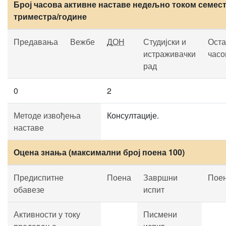
Број часова активне наставе недељно током семест
триместра/године
Предавања
Вежбе
ДОН
Студијски и
Оста
истраживачки
часо
рад
0
2
Методе извођења
Консултације.
наставе
Оцена знања (максимални број поена 100)
Предиспитне
Поена
Завршни
Пое
обавезе
испит
Активности у току
Писмени