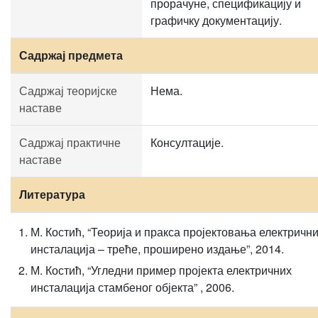
прорачуне, спецификацију и
графичку документацију.
Садржај предмета
Садржај теоријске
Нема.
наставе
Садржај практичне
Консултације.
наставе
Литература
М. Костић, “Теорија и пракса пројектовања електричн
инсталација – треће, проширено издање”, 2014.
М. Костић, “Угледни пример пројекта електричних
инсталација стамбеног објекта” , 2006.