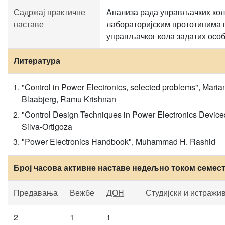
Садржај практичне
Aнализа рада управљачких ко
наставе
лабораторијским прототипима 
управљачког кола задатих особ
Литература
"Control in Power Electronics, selected problems", Mari
Blaabjerg, Ramu Krishnan
"Control Design Techniques in Power Electronics Device
Silva-Ortigoza
"Power Electronics Handbook", Muhammad H. Rashid
Број часова активне наставе недељно током семес
Предавања
Вежбе
ДОН
Студијски и истражи
2
1
1