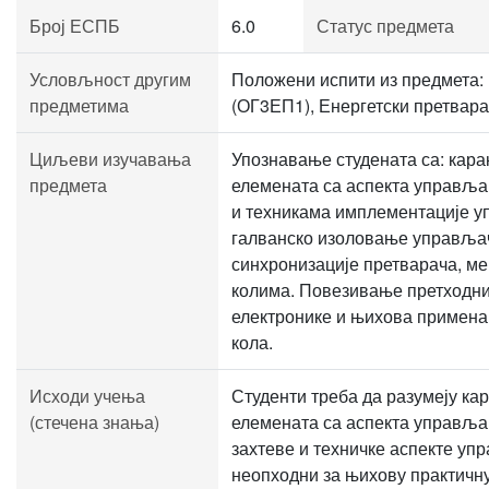
Број ЕСПБ
6.0
Статус предмета
Условљност другим
Положени испити из предмета: 
предметима
(ОГ3ЕП1), Енергетски претвар
Циљеви изучавања
Упознавање студената са: кара
предмета
елемената са аспекта управљ
и техникама имплементације у
галванско изоловање управљач
синхронизације претварача, м
колима. Повезивање претходни
електронике и њихова примена
кола.
Исходи учења
Студенти треба да разумеју ка
(стечена знања)
елемената са аспекта управља
захтеве и техничке аспекте упр
неопходни за њихову практичну