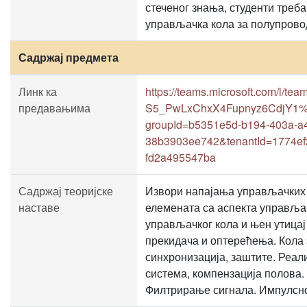
стеченог знања, студенти треба 
управљачка кола за полупрово
Садржај предмета
Линк ка
https://teams.microsoft.com/l/
предавањима
S5_PwLxChxX4Fupnyz6CdjY1%40t
groupId=b5351e5d-b194-403a-a
38b3903ee742&tenantId=1774ef
fd2a495547ba
Садржај теоријске
Извори напајања управљачких 
наставе
елемената са аспекта управља
управљачког кола и њен утицај
прекидача и оптерећења. Кола
синхронизација, заштите. Реал
система, компензација полова
Филтрирање сигнала. Импулсн