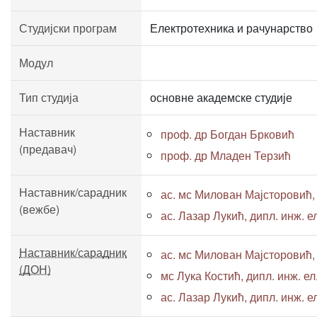
Студијски програм
Електротехника и рачунарство
Модул
Тип студија
основне академске студије
Наставник
проф. др Богдан Брковић
(предавач)
проф. др Младен Терзић
Наставник/сарадник
ас. мс Милован Мајсторовић, д
(вежбе)
ас. Лазар Лукић, дипл. инж. ел
Наставник/сарадник
ас. мс Милован Мајсторовић, д
(ДОН)
мс Лука Костић, дипл. инж. ел.
ас. Лазар Лукић, дипл. инж. ел