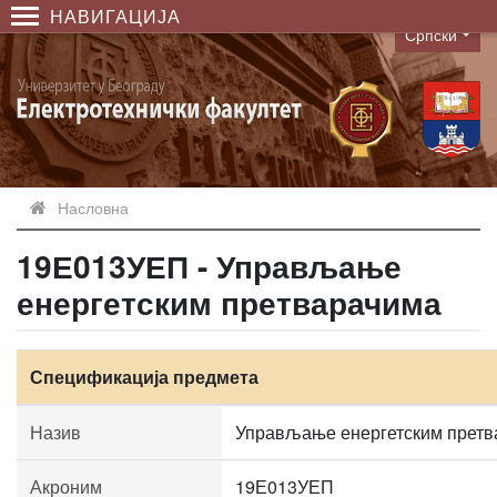
НАВИГАЦИЈА
Српски
Language
Насловна
19Е013УЕП - Управљање
енергетским претварачима
Спецификација предмета
Назив
Управљање енергетским претв
Акроним
19Е013УЕП