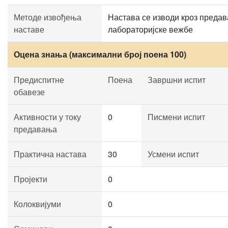
Методе извођења
Настава се изводи кроз предав
наставе
лабораторијске вежбе
Оцена знања (максимални број поена 100)
Предиспитне
Поена
Завршни испит
обавезе
Активности у току
0
Писмени испит
предавања
Практична настава
30
Усмени испит
Пројекти
0
Колоквијуми
0