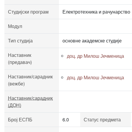
Студијски програм
Електротехника и рачунарство
Модул
Тип студија
основне академске студије
Наставник
доц. др Милош Јечменица
(предавач)
Наставник/сарадник
доц. др Милош Јечменица
(вежбе)
Наставник/сарадник
(ДОН)
Број ЕСПБ
6.0
Статус предмета