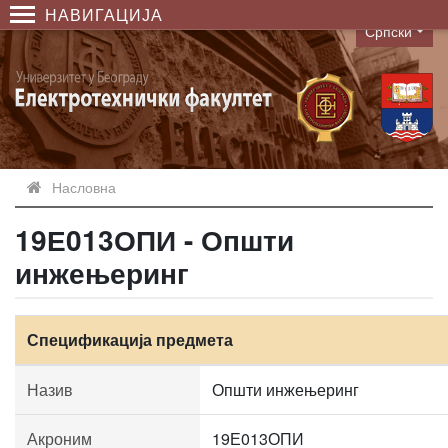
НАВИГАЦИЈА
Српски
Language
Насловна
19Е013ОПИ - Општи
инжењеринг
Спецификација предмета
Назив
Општи инжењеринг
Акроним
19Е013ОПИ