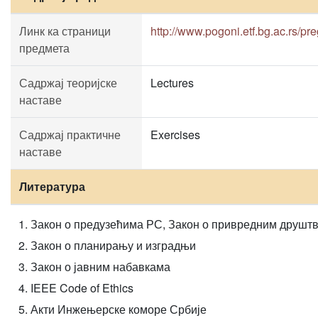
Линк ка страници
http://www.pogoni.etf.bg.ac.rs/p
предмета
Садржај теоријске
Lectures
наставе
Садржај практичне
Exercises
наставе
Литература
Закон о предузећима РС, Закон о привредним друшт
Закон о планирању и изградњи
Закон о јавним набавкама
IEEE Code of Ethics
Акти Инжењерске коморе Србије