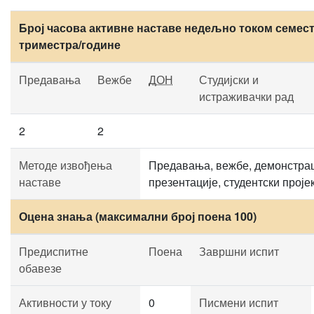
Број часова активне наставе недељно током семест
триместра/године
Предавања
Вежбе
ДОН
Студијски и
истраживачки рад
2
2
Методе извођења
Предавања, вежбе, демонстрац
наставе
презентације, студентски проје
Оцена знања (максимални број поена 100)
Предиспитне
Поена
Завршни испит
обавезе
Активности у току
0
Писмени испит