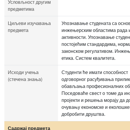
Условљност другим
предметима
Циљеви изучавања
Упознавање студената са осно
предмета
инжењерским областима рада 
активности. Упознавање студен
постојећим стандардима, норм
законском регулативом. Инже
етика. Систем квалитета.
Исходи учења
Студенти ће имати способност
(стечена знања)
одговорног расуђивања прили
обављања професионалних об
Поседоваће свест о томе да и
пројекти и решења морају да 
очувању економске и еколошке
добробити друштва.
Садржај предмета