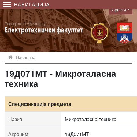
НАВИГАЦИЈА
Српски
Language
Насловна
19Д071МТ - Микроталасна
техника
Спецификација предмета
Назив
Микроталасна техника
Акроним
19Д071МТ