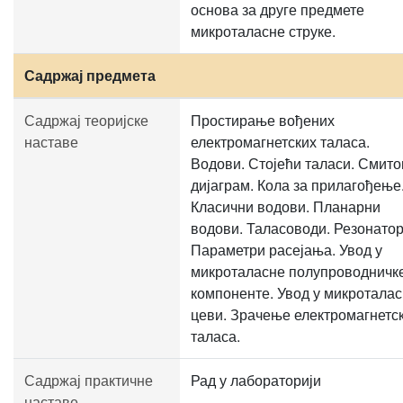
основа за друге предмете
микроталасне струке.
Садржај предмета
Садржај теоријске
Простирање вођених
наставе
електромагнетских таласа.
Водови. Стојећи таласи. Смито
дијаграм. Кола за прилагођење
Класични водови. Планарни
водови. Таласоводи. Резонатор
Параметри расејања. Увод у
микроталасне полупроводничк
компоненте. Увод у микротала
цеви. Зрачење електромагнетс
таласа.
Садржај практичне
Рад у лабораторији
наставе