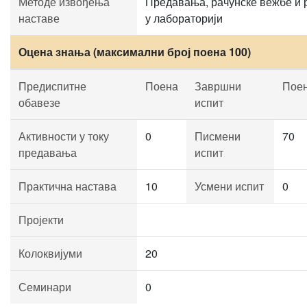
Методе извођења
Предавања, рачунске вежбе и 
наставе
у лабораторији
Оцена знања (максимални број поена 100)
Предиспитне
Поена
Завршни
Пое
обавезе
испит
Активности у току
0
Писмени
70
предавања
испит
Практична настава
10
Усмени испит
0
Пројекти
Колоквијуми
20
Семинари
0