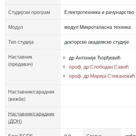
Студијски програм
Електротехника и рачунарство
Модул
модул Микроталасна техника
Тип студија
докторске академске студије
Наставник
др Антоније Ђорђевић
(предавач)
проф. др Слободан Савић
проф. др Марија Стевановић
Наставник/сарадник
(вежбе)
Наставник/сарадник
(ДОН)
Број ЕСПБ
9.0
Статус
избо