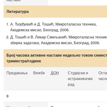
Литература
А. Ђорђевић и Д. Тошић, Микроталасна техника,
Академска мисао, Београд, 2006.
Д. Тошић и В. Ликар Смиљанић, Микроталасна техник
збирка задатака, Академска мисао, Београд, 2006.
Број часова активне наставе недељно током семест
триместра/године
Предавања
Вежбе
ДОН
Студијски и
Оста
истраживачки
часо
рад
8