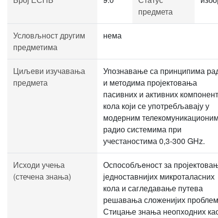
предмета
Условљност другим
нема
предметима
Циљеви изучавања
Упознавање са принципима ра
предмета
и методима пројектовања
пасивних и активних компонент
кола који се употребљавају у
модерним телекомуникационим
радио системима при
учестаностима 0,3-300 GHz.
Исходи учења
Оспособљeност за пројектова
(стечена знања)
једноставнијих микроталасних
кола и сагледавање путева
решавања сложенијих проблем
Стицање знања неопходних ка