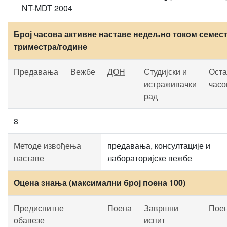
NT-MDT 2004
Број часова активне наставе недељно током семест
триместра/године
Предавања
Вежбе
ДОН
Студијски и
Оста
истраживачки
часо
рад
8
Методе извођења
предавања, консултације и
наставе
лабораторијске вежбе
Оцена знања (максимални број поена 100)
Предиспитне
Поена
Завршни
Пое
обавезе
испит