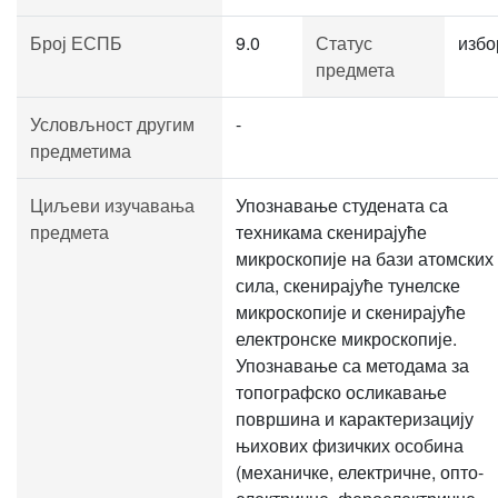
Број ЕСПБ
9.0
Статус
избо
предмета
Условљност другим
-
предметима
Циљеви изучавања
Упознавање студената са
предмета
техникама скенирајуће
микроскопије на бази атомских
сила, скенирајуће тунелске
микроскопије и скeнирајуће
електронске микроскопије.
Упознавање са методама за
топографско осликавање
површина и карактеризацију
њихових физичких особина
(механичке, електричне, опто-