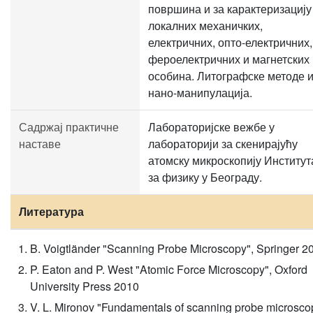
површина и за карактеризацију
локалних механичких,
електричних, опто-електричних,
фероелектричних и магнетских
особина. Литографске методе 
нано-манипулација.
Садржај практичне
Лабораторијске вежбе у
наставе
лабораторији за скенирајућу
атомску микроскопију Институт
за физику у Београду.
Литература
B. Voigtländer "Scanning Probe Microscopy", Springer 2
P. Eaton and P. West "Atomic Force Microscopy", Oxford
University Press 2010
V. L. Mironov "Fundamentals of scanning probe microsco