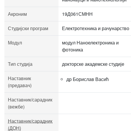
Акроним
19Д061СМНН
Студијски програм
Електротехника и рачунарство
Модул
модул Наноелектроника и
фотоника
Тип студија
докторске академске студије
Наставник
др Борислав Васић
(предавач)
Наставник/сарадник
(вежбе)
Наставник/сарадник
(ДОН)