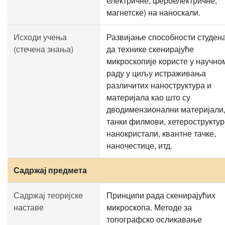
електричне, фероелектричне,
магнетске) на наноскали.
Исходи учења
Развијање способности студен
(стечена знања)
да технике скенирајуће
микроскопије користе у научно
раду у циљу истраживања
различитих наноструктура и
материјала као што су
дводимензионални материјали
танки филмови, хетероструктур
нанокристали, квантне тачке,
наночестице, итд.
Садржај предмета
Садржај теоријске
Принципи рада скенирајућих
наставе
микроскопа. Методе за
топографско осликавање