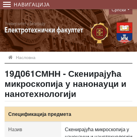
НАВИГАЦИЈА
Српски
Language
Насловна
19Д061СМНН - Скенирајућа
микроскопија у нанонауци и
нанотехнологији
Спецификација предмета
Назив
Скенирајућа микроскопија у
нанонауци и нанотехнологији