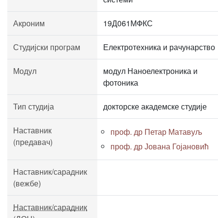
Акроним
19Д061МФКС
Студијски програм
Електротехника и рачунарство
Модул
модул Наноелектроника и
фотоника
Тип студија
докторске академске студије
Наставник
проф. др Петар Матавуљ
(предавач)
проф. др Јована Гојановић
Наставник/сарадник
(вежбе)
Наставник/сарадник