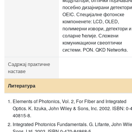
модулатори, оптички појачавач
посебно дизајнирани детектори
OEIC. Специјалне фотонске
компоненете: LCD, OLED,
полимерни извори, детектори и
соларне ћелије. Сложени
комуникациони свеоптички
системи. PON. QKD Networks.
Садржај практичне
наставе
Литература
Elements of Photonics, Vol. 2, For Fiber and Integrated
Optics. K. Iizuka, John Wiley & Sons, Inc. 2002. ISBN: 0-
40815-8.
Integrated Photonics Fundamentals. G. Lifante, John Wil
Sons, Ltd. 2003. ISBN 0-470-84868-5.