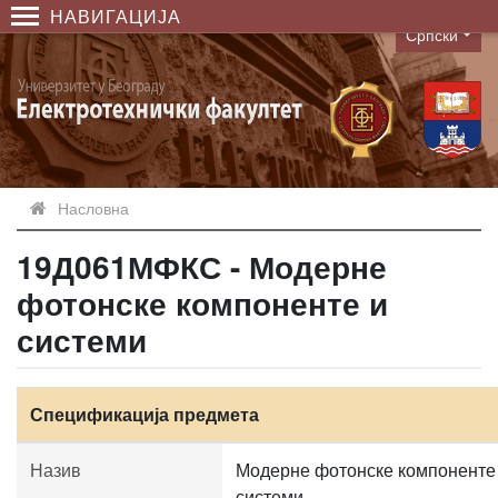
НАВИГАЦИЈА
Српски
Language
Насловна
19Д061МФКС - Модерне
фотонске компоненте и
системи
Спецификација предмета
Назив
Модерне фотонске компоненте
системи