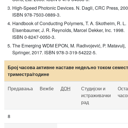
High-Speed Photonic Devices. N. Dagli, CRC Press, 200
ISBN 978-7503-0889-3.
Handbook of Conducting Polymers, T. A. Skotheim, R. L.
Elsenbaumer, J. R. Reynolds, Marcel Dekker, Inc. 1998.
ISBN 0-8247-0050-3.
The Emerging WDM EPON, M. Radivojević, P. Matavulj,
Springer, 2017. ISBN 978-3-319-54222-5.
Број часова активне наставе недељно током семест
триместра/године
Предавања
Вежбе
ДОН
Студијски и
Оста
истраживачки
часо
рад
8