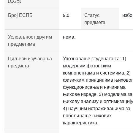
(ДОН)
Број ЕСПБ
9.0
Статус
избо
предмета
Условљност другим
нема.
предметима
Циљеви изучавања
Упознавање студената са: 1)
предмета
модерним фотонским
компонентама и системима, 2)
физичким принципима њиховог
функционисања и начинима
њихове израде, 3) моделима за
њихову анализу и оптимизацију
4) научним истраживањима за
побољшање њихових
карактеристика.