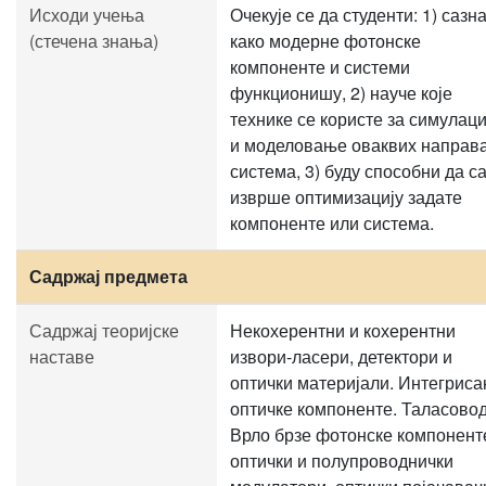
Исходи учења
Очекује се да студенти: 1) сазна
(стечена знања)
како модерне фотонске
компоненте и системи
функционишу, 2) науче које
технике се користе за симулаци
и моделовање оваквих направа
система, 3) буду способни да с
изврше оптимизацију задате
компоненте или система.
Садржај предмета
Садржај теоријске
Некохерентни и кохерентни
наставе
извори-ласери, детектори и
оптички материјали. Интегриса
оптичке компоненте. Таласовод
Врло брзе фотонске компонент
оптички и полупроводнички