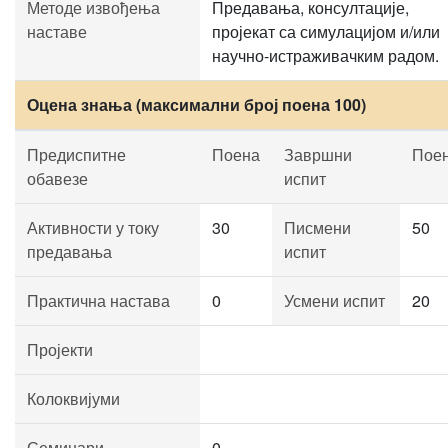
Методе извођења
Предавања, консултације,
наставе
пројекат са симулацијом и/или
научно-истраживачким радом.
Оцена знања (максимални број поена 100)
Предиспитне
Поена
Завршни
Пое
обавезе
испит
Активности у току
30
Писмени
50
предавања
испит
Практична настава
0
Усмени испит
20
Пројекти
Колоквијуми
Семинари
0