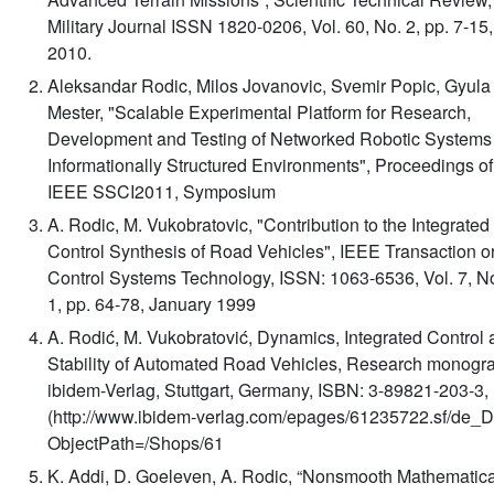
Military Journal ISSN 1820-0206, Vol. 60, No. 2, pp. 7-15,
2010.
Aleksandar Rodic, Milos Jovanovic, Svemir Popic, Gyula
Mester, "Scalable Experimental Platform for Research,
Development and Testing of Networked Robotic Systems 
Informationally Structured Environments", Proceedings of
IEEE SSCI2011, Symposium
A. Rodic, M. Vukobratovic, "Contribution to the Integrated
Control Synthesis of Road Vehicles", IEEE Transaction o
Control Systems Technology, ISSN: 1063-6536, Vol. 7, N
1, pp. 64-78, January 1999
A. Rodić, M. Vukobratović, Dynamics, Integrated Control
Stability of Automated Road Vehicles, Research monogr
ibidem-Verlag, Stuttgart, Germany, ISBN: 3-89821-203-3,
(http://www.ibidem-verlag.com/epages/61235722.sf/de_
ObjectPath=/Shops/61
K. Addi, D. Goeleven, A. Rodic, “Nonsmooth Mathematica