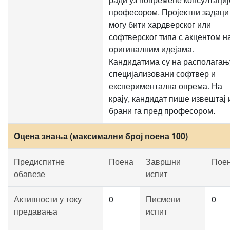
професором. Пројектни задаци
могу бити хардверског или
софтверског типа с акцентом н
оригиналним идејама.
Кандидатима су на располагањ
специјализовани софтвер и
експериментална опрема. На
крају, кандидат пише извештај 
брани га пред професором.
Оцена знања (максимални број поена 100)
Предиспитне
Поена
Завршни
Пое
обавезе
испит
Активности у току
0
Писмени
0
предавања
испит