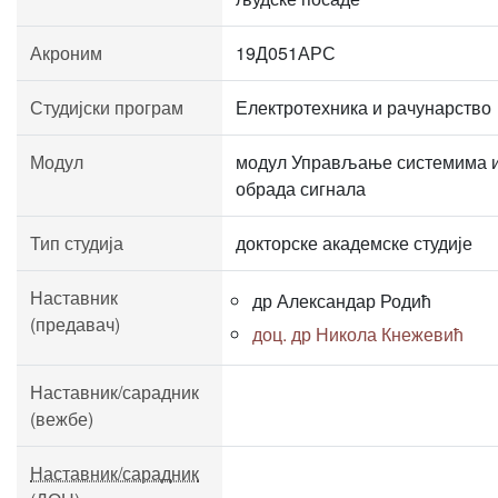
Акроним
19Д051АРС
Студијски програм
Електротехника и рачунарство
Модул
модул Управљање системима 
обрада сигнала
Тип студија
докторске академске студије
Наставник
др Александар Родић
(предавач)
доц. др Никола Кнежевић
Наставник/сарадник
(вежбе)
Наставник/сарадник