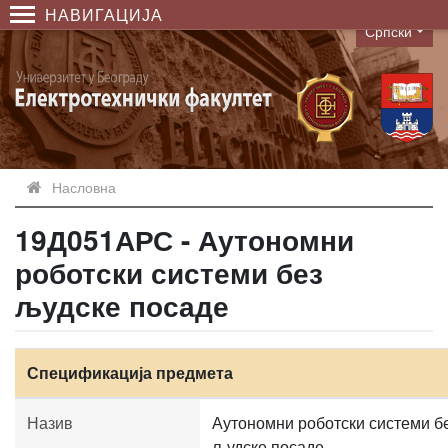
НАВИГАЦИЈА
Српски
Language
Насловна
19Д051АРС - Аутономни
роботски системи без
људске посаде
Спецификација предмета
Назив
Аутономни роботски системи б
људске посаде