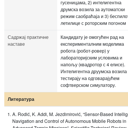
гусеницама, 2) интелигентна
друмска возила за аутоматски
режим саобраћаја и 3) беспило
летилице с роторским погоном
Садржај практичне
Кандидату је омогућен рад на
наставе
експерименталним моделима
робота (робот-ровер) у
лабораторијским условима и
напољу (квадротор с 4 елисе).
Интелигентна друумска возила
тестирају на одговарајућем
софтверском симулатору.
Литература
A. Rodić, K. Addi, M. Jezdimirović, “Sensor-Based Intelli
Navigation and Control of Autonomous Mobile Robots in
Advanced Terrain Missions”, Scientific Technical Review,