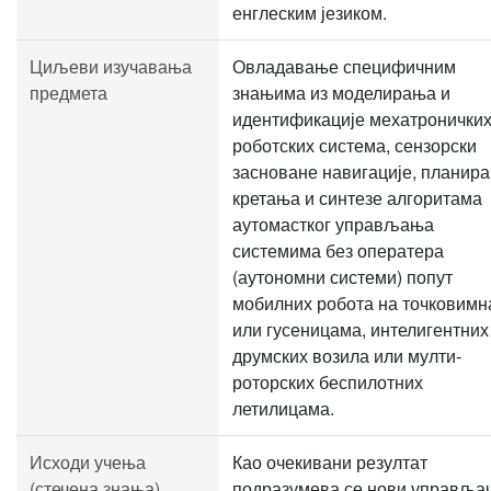
енглеским језиком.
Циљеви изучавања
Овладавање специфичним
предмета
знањима из моделирања и
идентификације мехатронички
роботских система, сензорски
засноване навигације, планир
кретања и синтезе алгоритама
аутомастког управљања
системима без оператера
(аутономни системи) попут
мобилних робота на точковимн
или гусеницама, интелигентних
друмских возила или мулти-
роторских беспилотних
летилицама.
Исходи учења
Као очекивани резултат
(стечена знања)
подразумева се нови управља