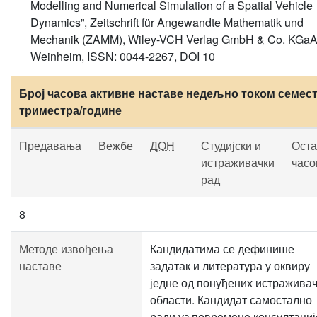
Modelling and Numerical Simulation of a Spatial Vehicle
Dynamics”, Zeitschrift für Angewandte Mathematik und
Mechanik (ZAMM), Wiley-VCH Verlag GmbH & Co. KGaA
Weinheim, ISSN: 0044-2267, DOI 10
Број часова активне наставе недељно током семест
триместра/године
Предавања
Вежбе
ДОН
Студијски и
Оста
истраживачки
часо
рад
8
Методе извођења
Кандидатима се дефинише
наставе
задатак и литература у оквиру
једне од понуђених истражива
области. Кандидат самостално
ради уз повремене консултациј