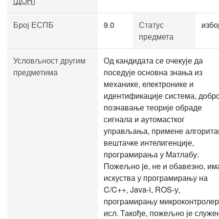
(ДОН)
Број ЕСПБ
9.0
Статус
избо
предмета
Условљност другим
Од кандидата се очекује да
предметима
поседује основна знања из
механике, електронике и
идентификације система, добр
познавање теорије обраде
сигнала и аутомастког
управљања, примене алгорит
вештачке интелигенције,
програмирања у Матлабу.
Пожељно je, не и обавезно, им
искуства у програмирању на
C/C++, Java-i, ROS-у,
програмирању микроконтролер
исл. Такође, пожељно је служ