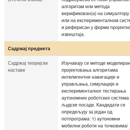
алгоритам или метода
верификован(а) на симуалтору
или на експерименталном сист
и реферисан у форми пројектн
извештаја.
Садржај предмета
Садржај теоријске
Изучавају се методе моделира
наставе
пројектовања алгоритама
интелигентне навигације и
управљања, симулације и
експерименталног тестирања
аутономних роботских система
људске посаде. Кандидати се
опредељују за један од
потпрограма: 1) аутономни
мобилни роботи на точковима/