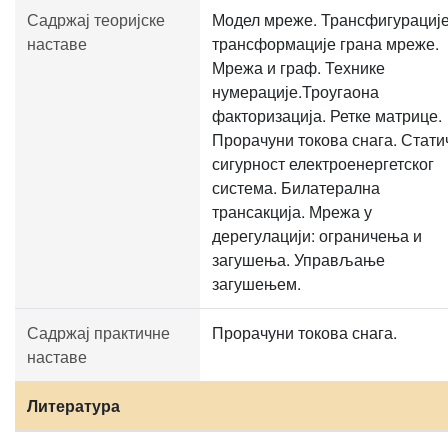
Садржај теоријске
Модел мреже. Трансфигурације
наставе
трансформације грана мреже.
Мрежа и граф. Технике
нумерације.Троугаона
факторизација. Ретке матрице.
Прорачуни токова снага. Стати
сигурност електроенергетског
система. Билатерална
трансакција. Мрежа у
дерегулацији: ограничења и
загушења. Управљање
загушењем.
Садржај практичне
Прорачуни токова снага.
наставе
Литература