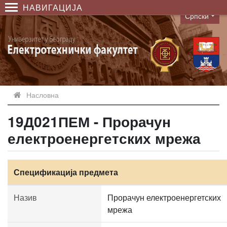
НАВИГАЦИЈА
Српски
Language
Насловна
19Д021ПЕМ - Прорачун
електроенергетских мрежа
Спецификација предмета
Назив
Прорачун електроенергетских
мрежа