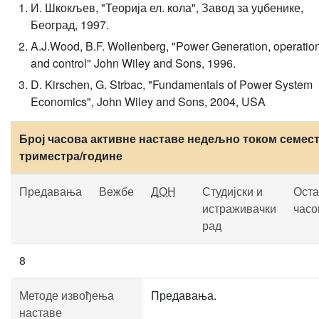
И. Шкокљев, "Теорија ел. кола", Завод за уџбенике,
Београд, 1997.
A.J.Wood, B.F. Wollenberg, "Power Generation, operatio
and control" John Wiley and Sons, 1996.
D. Kirschen, G. Strbac, "Fundamentals of Power System
Economics", John Wiley and Sons, 2004, USA
Број часова активне наставе недељно током семест
триместра/године
Предавања
Вежбе
ДОН
Студијски и
Оста
истраживачки
часо
рад
8
Методе извођења
Предавања.
наставе