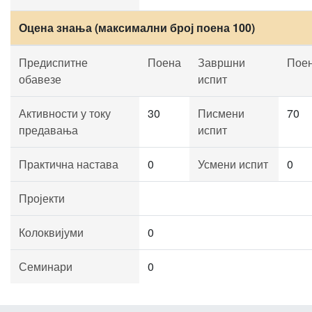
Оцена знања (максимални број поена 100)
Предиспитне
Поена
Завршни
Пое
обавезе
испит
Активности у току
30
Писмени
70
предавања
испит
Практична настава
0
Усмени испит
0
Пројекти
Колоквијуми
0
Семинари
0