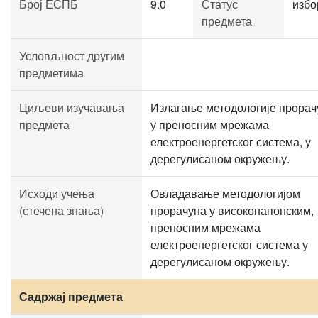
Број ЕСПБ
9.0
Статус
избо
предмета
Условљност другим
предметима
Циљеви изучавања
Излагање методологије прорач
предмета
у преносним мрежама
електроенергетског система, у
дерегулисаном окружењу.
Исходи учења
Овладавање методологијом
(стечена знања)
прорачуна у високонапонским,
преносним мрежама
електроенергетског система у
дерегулисаном окружењу.
Садржај предмета