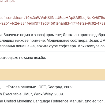
s/rti/ir4ps/
crosoft.com/l/team/19%3aWVaKSllNLU5dpHApSMSbqjNeXv8i7f
-92b1-4c2e-884f-ebd3f719d645&tenantId=1774ef2e-9c62-478
и: Значење појма и значај примене; Детаљан приказ одабран
последица њихове примене. Моделовање софтвера: Језик UM
ловања понашања, архитектуре софтвера. Архитектура со
раторијске показне вежбе.
s, J., "Готова решења", CET, Београд, 2002.
th Executable UML", Wrox/Wiley, 2009.
"The Unified Modeling Language Reference Manual", 2nd edition