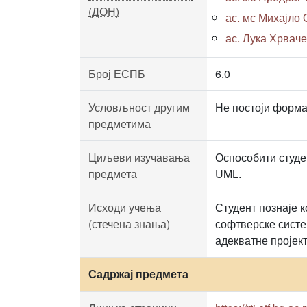
(ДОН)
ас. мс Михајло О
ас. Лука Хрваче
Број ЕСПБ
6.0
Условљност другим
Не постоји формал
предметима
Циљеви изучавања
Оспособити студе
предмета
UML.
Исходи учења
Студент познаје 
(стечена знања)
софтверске систе
адекватне пројек
Садржај предмета