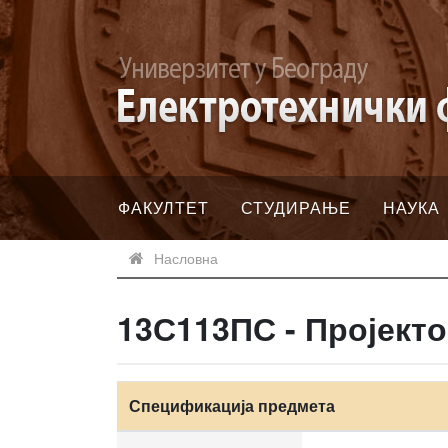
ФАКУЛТЕТ
СТУДИРАЊЕ
НАУКА
Насловна
13С113ПС - Пројект
Спецификација предмета