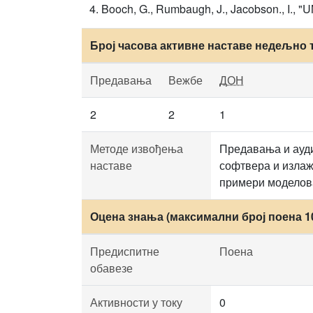
Booch, G., Rumbaugh, J., Jacobson., I., 
Број часова активне наставе недељно 
Предавања
Вежбе
ДОН
2
2
1
Методе извођења
Предавања и ауди
наставе
софтвера и излаж
примери моделова
Оцена знања (максимални број поена 1
Предиспитне
Поена
обавезе
Активности у току
0