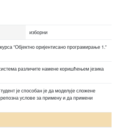
изборни
 курса ”Објектно оријентисано програмирање 1.”
система различите намене коришћењем језика
удент је способан је да моделује сложене
репозна услове за примену и да примени