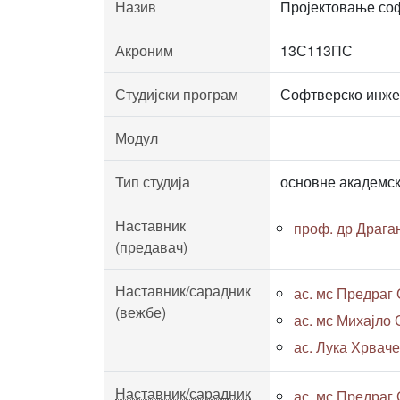
Назив
Пројектовање со
Акроним
13С113ПС
Студијски програм
Софтверско инж
Модул
Тип студија
основне академск
Наставник
проф. др Драга
(предавач)
Наставник/сарадник
ас. мс Предраг 
(вежбе)
ас. мс Михајло О
ас. Лука Хрваче
Наставник/сарадник
ас. мс Предраг 