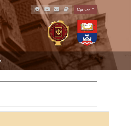
Српски
Language
А