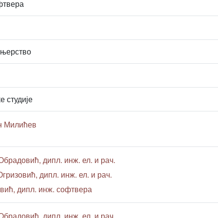
фтвера
ењерство
е студије
н Милићев
Обрадовић, дипл. инж. ел. и рач.
гризовић, дипл. инж. ел. и рач.
вић, дипл. инж. софтвера
Обрадовић, дипл. инж. ел. и рач.