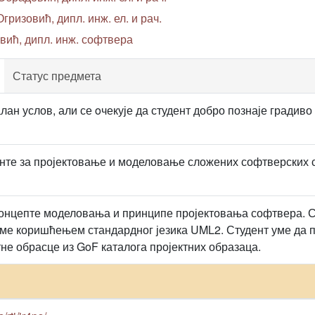
гризовић, дипл. инж. ел. и рач.
вић, дипл. инж. софтвера
Статус предмета
ан услов, али се oчекује да студент добро познаје градиво
нте за пројектовање и моделовање сложених софтверских 
концепте моделовања и принципе пројектовања софтвера. Ст
ме коришћењем стандардног језика UML2. Студент уме да п
тне обрасце из GoF каталога пројектних образаца.