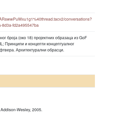
hARswwPuWxu1g1%40thread.tacv2/conversations?
a-8d3a-fd2a495547ba
ог броја (око 18) пројектних образаца из GoF
L; Принципи и концепти концептуалног
фтвера. Архитектурални обрасци.
, Addison-Wesley, 2005.