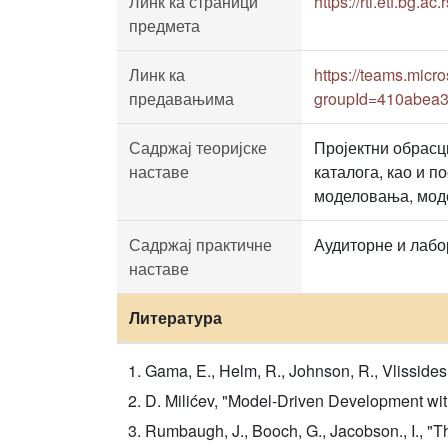
Линк ка страници
https://rti.etf.bg.ac.r
предмета
Линк ка
https://teams.mi
предавањима
groupId=410abea3
Садржај теоријске
Пројектни обрасц
наставе
каталога, као и 
моделовања, моде
Садржај практичне
Аудиторне и лабо
наставе
Литература
Gama, E., Helm, R., Johnson, R., Vlisside
D. Milićev, "Model-Driven Development wi
Rumbaugh, J., Booch, G., Jacobson., I., 