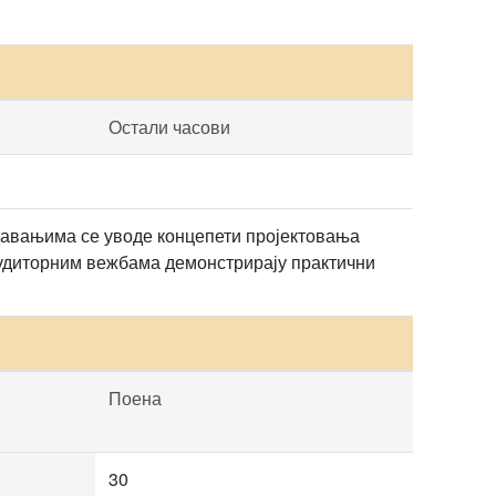
Остали часови
давањима се уводе концепети пројектовања
 аудиторним вежбама демонстрирају практични
Поена
30