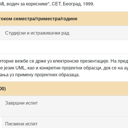
"UML водич за кориснике", CET, Београд, 1999.
током семестра/триместра/године
Студијски и истраживачки рад
торне вежбе се држе уз електронске презентације. На пре
е језик UML, као и конкретни пројектни обрасци, док се на
ња уз примену пројектних образаца.
00)
Завршни испит
Писмени испит