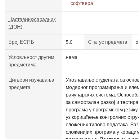
софтвера
Наставник/сарадник
(ДОН)
Број ЕСПБ
5.0
Статус предмета
о
Условљност другим
нема
предметима
Циљеви изучавања
Упознавање студената са осно
предмета
модерног програмирања и еле
рачунарских система. Оспосо
за самосталан развој и тестир
програма у програмском језику
уз коришћење контролних струк
сложених типова података. Раз
сложенијих програма у кораци