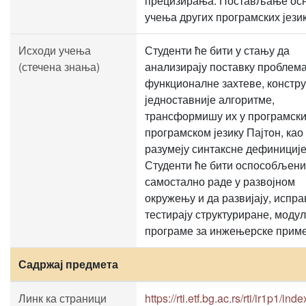
прецизирања. Постављање осн
учења других програмских језик
Исходи учења
Студенти ће бити у стању да
(стечена знања)
анализирају поставку проблема
функционалне захтеве, констр
једноставније алгоритме,
трансформишу их у програмски
програмском језику Пајтон, као
разумеју синтаксне дефиниције
Студенти ће бити оспособљени
самостално раде у развојном
окружењу и да развијају, испра
тестирају структуриране, моду
програме за инжењерске приме
Садржај предмета
Линк ка страници
https://rti.etf.bg.ac.rs/rti/ir1p1/ind