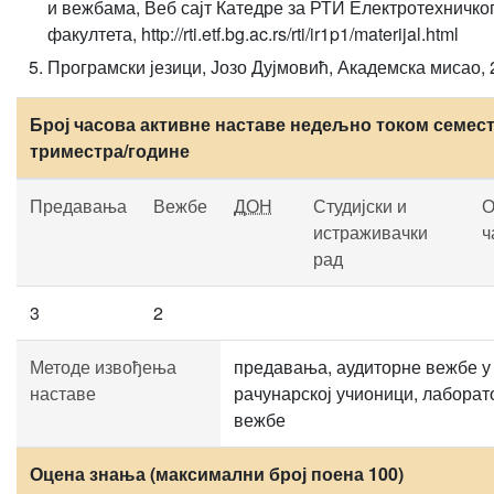
и вежбама, Веб сајт Катедре за РТИ Електротехничко
факултета, http://rti.etf.bg.ac.rs/rti/ir1p1/materijal.html
Програмски језици, Јозо Дујмовић, Академска мисао, 
Број часова активне наставе недељно током семест
триместра/године
Предавања
Вежбе
ДОН
Студијски и
О
истраживачки
ч
рад
3
2
Методе извођења
предавања, аудиторне вежбе у
наставе
рачунарској учионици, лаборат
вежбе
Оцена знања (максимални број поена 100)