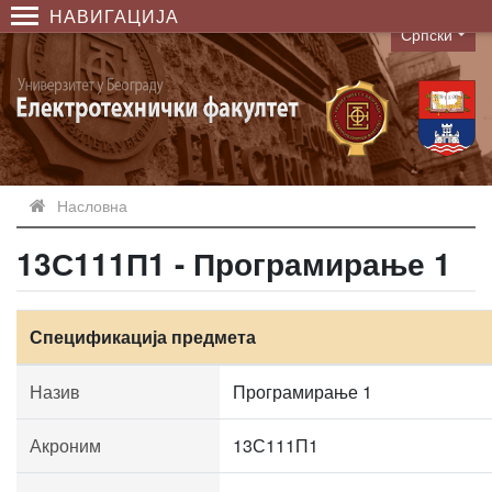
НАВИГАЦИЈА
Српски
Language
Насловна
13С111П1 - Програмирање 1
Спецификација предмета
Назив
Програмирање 1
Акроним
13С111П1