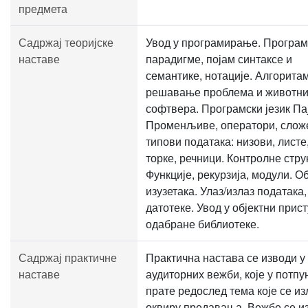
предмета
Садржај теоријске
Увод у програмирање. Програм
наставе
парадигме, појам синтаксе и
семантике, нотације. Алгорита
решавање проблема и животни
софтвера. Програмски језик Па
Променљиве, оператори, слож
типови података: низови, листе,
торке, речници. Контролне стру
Функције, рекурзија, модули. О
изузетака. Улаз/излаз података,
датотеке. Увод у објектни прист
одабране библиотеке.
Садржај практичне
Практична настава се изводи у
наставе
аудиторних вежби, које у потпу
прате редослед тема које се из
оквиру предавања. Вежбе се и