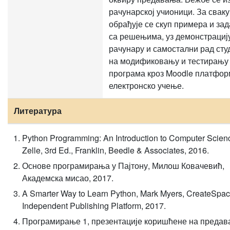
рачунарској учионици. За сваку
обрађује се скуп примера и зад
са решењима, уз демонстрациј
рачунару и самостални рад сту
на модификовању и тестирању
програма кроз Moodle платфор
електронско учење.
Литература
Python Programming: An Introduction to Computer Scien
Zelle, 3rd Ed., Franklin, Beedle & Associates, 2016.
Основе програмирања у Пајтону, Милош Ковачевић,
Академска мисао, 2017.
A Smarter Way to Learn Python, Mark Myers, CreateSpa
Independent Publishing Platform, 2017.
Програмирање 1, презентације коришћене на преда