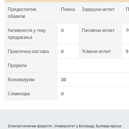
Предиспитне
Поена
Завршни испит
П
обавезе
Активности у току
0
Писмени испит
7
предавања
Практична настава
0
Усмени испит
0
Пројекти
Колоквијуми
30
Семинари
0
Електротехнички факултет, Универзитет у Београду, Булевар краља