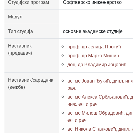
Студијски програм
Софтверско инжењерство
Модул
Тип студија
основне академске студије
Наставник
проф. др Јелица Протић
(предавач)
проф. др Марко Мишић
доц. др Владимир Јоцовић
Наставник/сарадник
ас. мс Јован Ђукић, дипл. инж
(вежбе)
рач.
ас. мс Алекса Србљановић, д
инж. ел. и рач.
ас. мс Милош Обрадовић, дип
ел. и рач.
ас. Никола Станковић, дипл. 