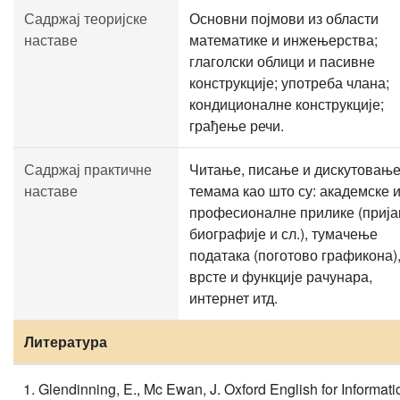
Садржај теоријске
Основни појмови из области
наставе
математике и инжењерства;
глаголски облици и пасивне
конструкције; употреба члана;
кондиционалне конструкције;
грађење речи.
Садржај практичне
Читање, писање и дискутовање
наставе
темама као што су: академске 
професионалне прилике (прија
биографије и сл.), тумачење
података (поготово графикона)
врсте и функције рачунара,
интернет итд.
Литература
Glendinning, E., Mc Ewan, J. Oxford English for Informati