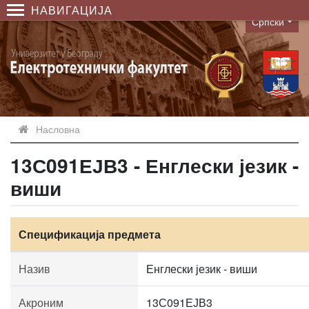
НАВИГАЦИЈА
Српски
Language
Насловна
13С091ЕЈВ3 - Енглески језик -
виши
Спецификација предмета
Назив
Енглески језик - виши
Акроним
13С091ЕЈВ3