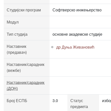
Студијски програм
Софтверско инжењерство
Модул
Тип студија
основне академске студије
Наставник
др Дуња Живановић
(предавач)
Наставник/сарадник
(вежбе)
Наставник/сарадник
(ДОН)
Број ЕСПБ
3.0
Статус
избо
предмета