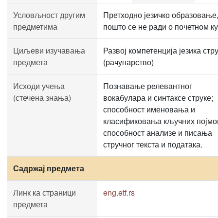
Условљност другим
Претходно језичко образовање
предметима
пошто се не ради о почетном к
Циљеви изучавања
Развој компетенција језика стр
предмета
(рачунарство)
Исходи учења
Познавање релевантног
(стечена знања)
вокабулара и синтаксе струке;
способност именовања и
класификовања кључних појмо
способност анализе и писања
стручног текста и података.
Садржај предмета
Линк ка страници
eng.etf.rs
предмета