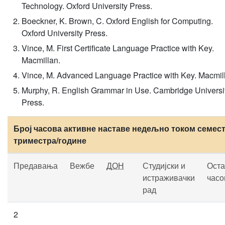
Technology. Oxford University Press.
Boeckner, K. Brown, C. Oxford English for Computing.
Oxford University Press.
Vince, M. First Certificate Language Practice with Key.
Macmillan.
Vince, M. Advanced Language Practice with Key. Macmil
Murphy, R. English Grammar in Use. Cambridge Universi
Press.
Број часова активне наставе недељно током семест
триместра/године
Предавања
Вежбе
ДОН
Студијски и
Оста
истраживачки
часо
рад
2