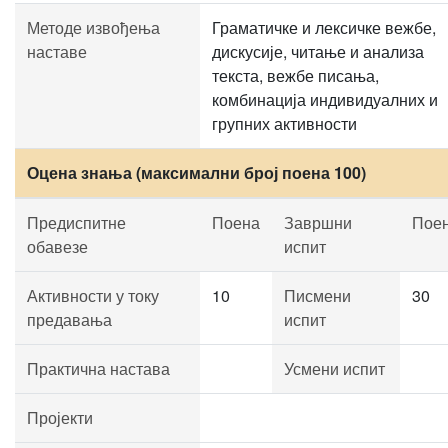
Методе извођења
Граматичке и лексичке вежбе,
наставе
дискусије, читање и анализа
текста, вежбе писања,
комбинација индивидуалних и
групних активности
Оцена знања (максимални број поена 100)
Предиспитне
Поена
Завршни
Пое
обавезе
испит
Активности у току
10
Писмени
30
предавања
испит
Практична настава
Усмени испит
Пројекти