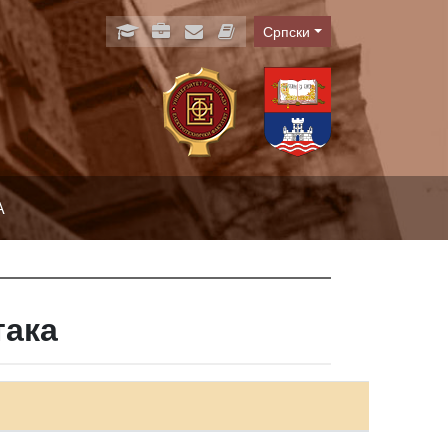
Српски
Language
А
така