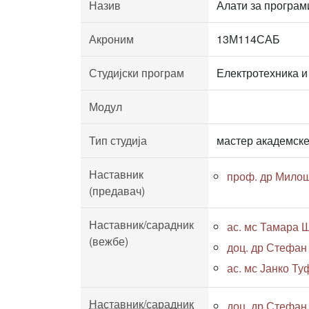
Назив
Алати за програм
Акроним
13М114САБ
Студијски програм
Електротехника и
Модул
Тип студија
мастер академске
Наставник
проф. др Мило
(предавач)
Наставник/сарадник
ас. мс Тамара Ш
(вежбе)
доц. др Стефан
ас. мс Јанко Туф
Наставник/сарадник
доц. др Стефан