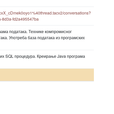
cxX_cDmek0oyo1%40thread.tacv2/conversations?
a-8d3a-fd2a495547ba
зама података. Технике компромисног
ака. Употреба база података из програмских
их SQL процедура. Креирање Java програма