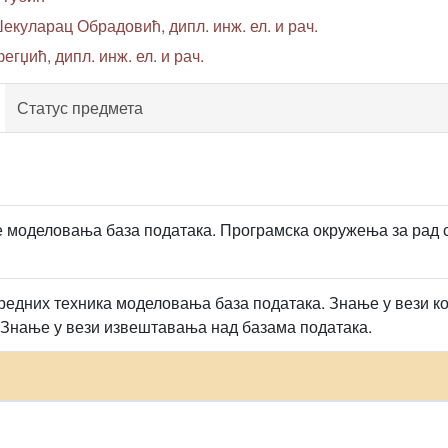
екуларац Обрадовић, дипл. инж. ел. и рач.
егџић, дипл. инж. ел. и рач.
Статус предмета
 моделовања база података. Програмска окружења за рад 
редних техника моделовања база података. Знање у вези 
 Знање у вези извештавања над базама података.