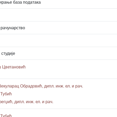
ирање база података
 рачунарство
 студије
ш Цветановић
екуларац Обрадовић, дипл. инж. ел. и рач.
 Тубић
егџић, дипл. инж. ел. и рач.
 Тубић