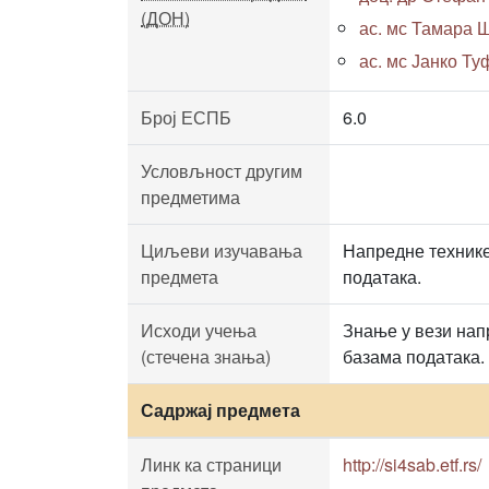
(ДОН)
ас. мс Тамара Ш
ас. мс Јанко Туф
Број ЕСПБ
6.0
Условљност другим
предметима
Циљеви изучавања
Напредне технике
предмета
података.
Исходи учења
Знање у вези нап
(стечена знања)
базама података.
Садржај предмета
Линк ка страници
http://si4sab.etf.rs/