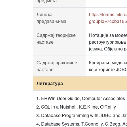
предмета
Линк ка
https://teams.mi
предавањима
groupId=7cbb3155
Садржај теоријске
Нотације за моде
наставе
реструктурирања 
језика. Објектно
Садржај практичне
Креирање модела
наставе
који користе JDBC
Литература
ERWin User Guide, Computer Associates
SQL in a Nutshell, K.E.Kline, O'Reilly
Database Programming with JDBC and Jav
Database Systems, T.Connolly, C.Begg, A