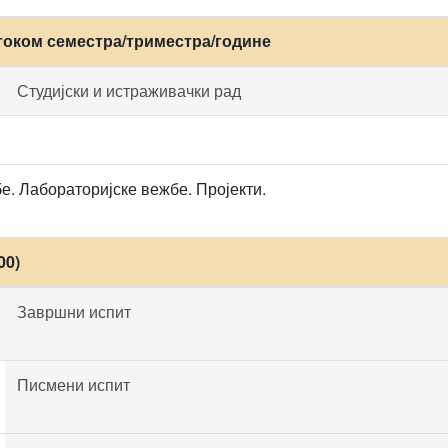
током семестра/триместра/године
Студијски и истраживачки рад
. Лабораторијске вежбе. Пројекти.
00)
Завршни испит
Писмени испит