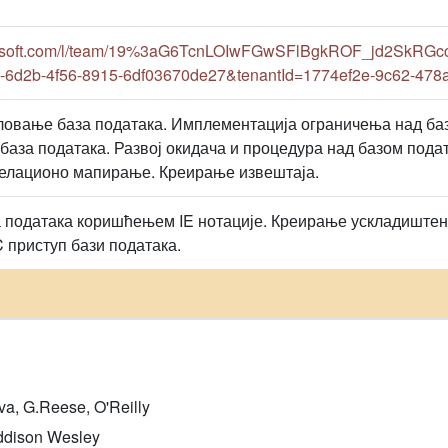
crosoft.com/l/team/19%3aG6TcnLOIwFGwSFlBgkROF_jd2SkRGc
-6d2b-4f56-8915-6df03670de27&tenantId=1774ef2e-9c62-478
ловање база података. Имплементација ограничења над ба
база података. Развој окидача и процедура над базом подат
 релационо мапирање. Креирање извештаја.
 података коришћењем IE нотације. Креирање ускладиштен
 приступ бази података.
a, G.Reese, O'Reilly
ddison Wesley