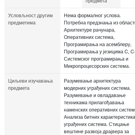
предмета
Условљност другим
Нема формалног услова.
предметима
Потребна предзнања из област
Архитектуре рачунара,
Оперативних система,
Програмирања на асемблеру,
Програмирања у језицима C, C
Системског програмирања и
Микропроцесорских система.
Циљеви изучавања
Разумевање архитектура
предмета
модерних уграђених система.
Разумевање и овладавање
техникама прилагођавања
наменских оперативних систем
Анализа битних карактеристик
уграђених система. Стицање
вештине развоја драјвера за