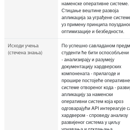
наменске оперативне системе.
Стицање вештине развоја
апликација за уграђене систем
уз примену принципа поузданос
оптимизације и безбедности.
Исходи учења
По успешно савладаном предм
(стечена знања)
студенти ће бити оспособљени 
- анализирају и разумеју
документацију хардверских
компонената - прилагоде и
прошире постојеће оперативне
системе отвореног кода - разви
апликацију за наменски
оперативни систем која кроз
одговарајући API интереагује с
хардвером - спроведу анализу
развијеног система у циљу
уочавања и отклањања