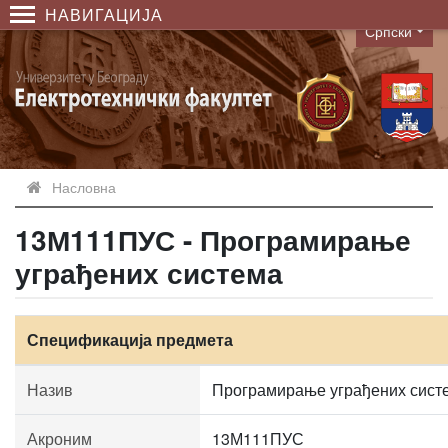
НАВИГАЦИЈА
Српски
Language
Насловна
13М111ПУС - Програмирање
уграђених система
Спецификација предмета
Назив
Програмирање уграђених сист
Акроним
13М111ПУС