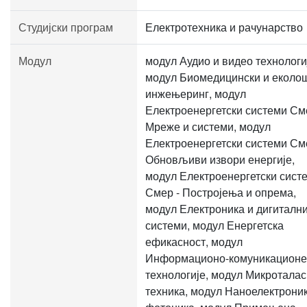
Студијски програм
Електротехника и рачунарство
Модул
модул Аудио и видео технологи
модул Биомедицински и еколо
инжењеринг, модул
Електроенергетски системи См
Мреже и системи, модул
Електроенергетски системи См
Обновљиви извори енергије,
модул Електроенергетски сист
Смер - Постројења и опрема,
модул Електроника и дигиталн
системи, модул Енергетска
ефикасност, модул
Информационо-комуникационе
технологије, модул Микротала
техника, модул Наноелектроник