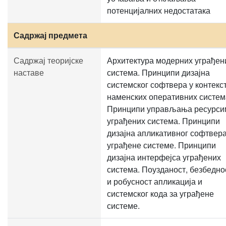
потенцијалних недостатака
Садржај предмета
Садржај теоријске
Архитектура модерних уграђен
наставе
система. Принципи дизајна
системског софтвера у контекс
наменских оперативних систем
Принципи управљања ресурси
уграђених система. Принципи
дизајна апликативног софтвера
уграђене системе. Принципи
дизајна интерфејса уграђених
система. Поузданост, безбедно
и робусност апликација и
системског кода за уграђене
системе.