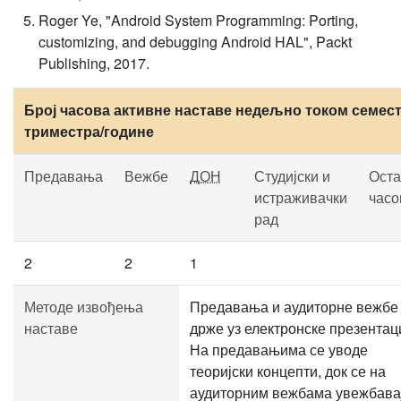
Roger Ye, "Android System Programming: Porting,
customizing, and debugging Android HAL", Packt
Publishing, 2017.
Број часова активне наставе недељно током семест
триместра/године
Предавања
Вежбе
ДОН
Студијски и
Оста
истраживачки
часо
рад
2
2
1
Методе извођења
Предавања и аудиторне вежбе
наставе
држе уз електронске презентаци
На предавањима се уводе
теоријски концепти, док се на
аудиторним вежбама увежбава