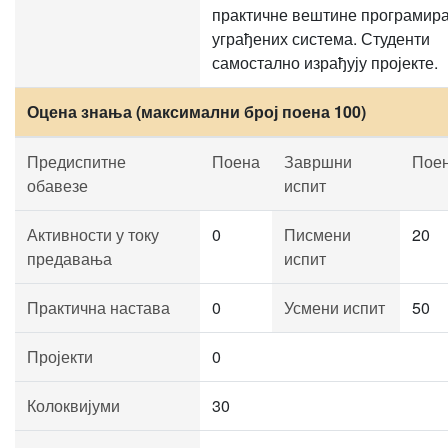
практичне вештине програмир
уграђених система. Студенти
самостално израђују пројекте.
Оцена знања (максимални број поена 100)
Предиспитне
Поена
Завршни
Пое
обавезе
испит
Активности у току
0
Писмени
20
предавања
испит
Практична настава
0
Усмени испит
50
Пројекти
0
Колоквијуми
30