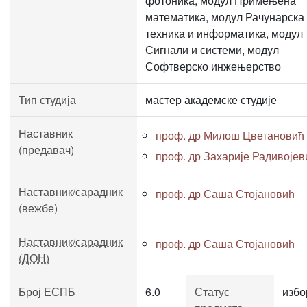
фотоника, модул Примењена
математика, модул Рачунарска
техника и информатика, модул
Сигнали и системи, модул
Софтверско инжењерство
Тип студија
мастер академске студије
Наставник
проф. др Милош Цветановић
(предавач)
проф. др Захарије Радивојев
Наставник/сарадник
проф. др Саша Стојановић
(вежбе)
Наставник/сарадник
проф. др Саша Стојановић
(ДОН)
Број ЕСПБ
6.0
Статус
избо