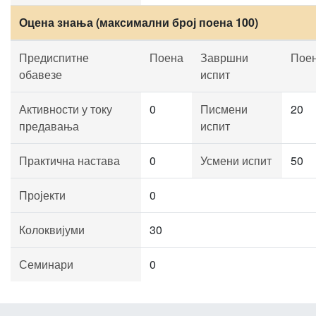
Оцена знања (максимални број поена 100)
Предиспитне
Поена
Завршни
Пое
обавезе
испит
Активности у току
0
Писмени
20
предавања
испит
Практична настава
0
Усмени испит
50
Пројекти
0
Колоквијуми
30
Семинари
0