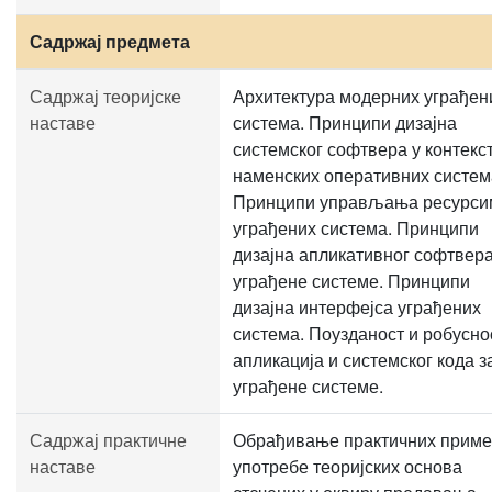
Садржај предмета
Садржај теоријске
Архитектура модерних уграђен
наставе
система. Принципи дизајна
системског софтвера у контекс
наменских оперативних систем
Принципи управљања ресурси
уграђених система. Принципи
дизајна апликативног софтвера
уграђене системе. Принципи
дизајна интерфејса уграђених
система. Поузданост и робусно
апликација и системског кода з
уграђене системе.
Садржај практичне
Обрађивање практичних прим
наставе
употребе теоријских основа