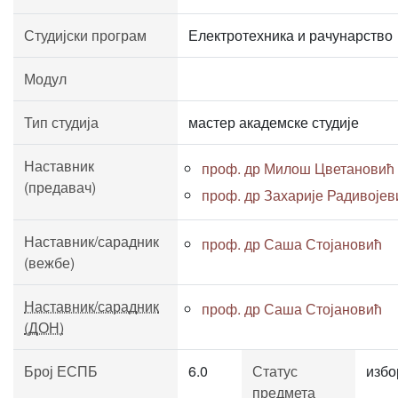
Студијски програм
Електротехника и рачунарство
Модул
Тип студија
мастер академске студије
Наставник
проф. др Милош Цветановић
(предавач)
проф. др Захарије Радивојев
Наставник/сарадник
проф. др Саша Стојановић
(вежбе)
Наставник/сарадник
проф. др Саша Стојановић
(ДОН)
Број ЕСПБ
6.0
Статус
избо
предмета