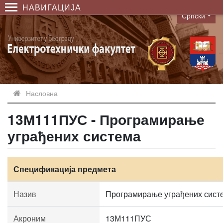
НАВИГАЦИЈА
Српски
Language
Насловна
13М111ПУС - Програмирање
уграђених система
Спецификација предмета
Назив
Програмирање уграђених сист
Акроним
13М111ПУС