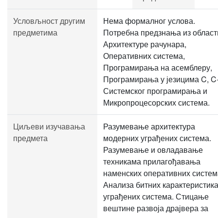
Условљност другим
Нема формалног услова.
предметима
Потребна предзнања из област
Архитектуре рачунара,
Оперативних система,
Програмирања на асемблеру,
Програмирања у језицима C, C
Системског програмирања и
Микропроцесорских система.
Циљеви изучавања
Разумевање архитектура
предмета
модерних уграђених система.
Разумевање и овладавање
техникама прилагођавања
наменских оперативних систем
Анализа битних карактеристик
уграђених система. Стицање
вештине развоја драјвера за