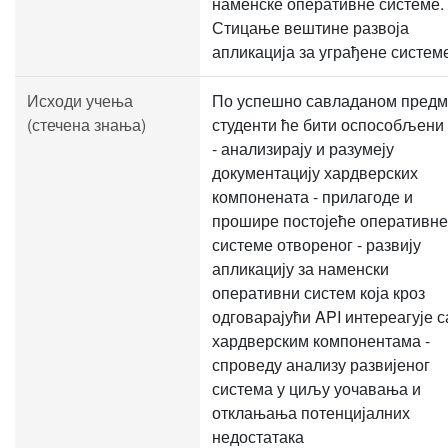
наменске оперативне системе.
Стицање вештине развоја
апликација за уграђене систем
Исходи учења
По успешно савладаном предм
(стечена знања)
студенти ће бити оспособљени 
- анализирају и разумеју
документацију хардверских
компонената - прилагоде и
прошире постојеће оперативне
системе отвореног - развију
апликацију за наменски
оперативни систем која кроз
одговарајући API интереагује с
хардверским компонентама -
спроведу анализу развијеног
система у циљу уочавања и
отклањања потенцијалних
недостатака