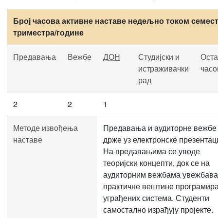
Број часова активне наставе недељно током семест
триместра/године
Предавања
Вежбе
ДОН
Студијски и
Оста
истраживачки
часо
рад
2
2
1
Методе извођења
Предавања и аудиторне вежбе
наставе
држе уз електронске презентаци
На предавањима се уводе
теоријски концепти, док се на
аудиторним вежбама увежбава
практичне вештине програмир
уграђених система. Студенти
самостално израђују пројекте.