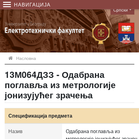
НАВИГАЦИЈА
Српски
Language
Насловна
13М064ДЗЗ - Одабрана
поглавља из метрологије
јонизујућег зрачења
Спецификација предмета
Назив
Одабрана поглавља из
метрологије јонизујућег зраче