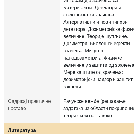
Интеракције зрачења са
материјалом. Детектори и
спектрометри зрачења.
Алтернативни и нови типови
детектора. Дозиметријске физи
величине. Теорије шупљине.
Дозиметри. Биолошки ефекти
зрачења. Микро и
нанодозиметрија. Физичке
величине у заштити од зрачења
Мере заштите од зрачења:
дозиметријски надзор и заштит
заклони.
Садржај практичне
Рачунске вежбе (решавање
наставе
задатака из области покривени
теоријском наставом).
Литература