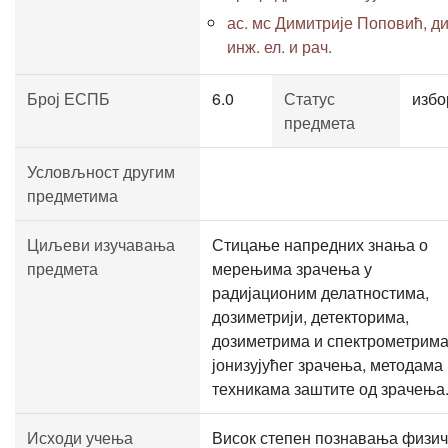
ас. мс Димитрије Поповић, ди
инж. ел. и рач.
Број ЕСПБ
6.0
Статус
избо
предмета
Условљност другим
предметима
Циљеви изучавања
Стицање напредних знања о
предмета
мерењима зрачења у
радијационим делатностима,
дозиметрији, детекторима,
дозиметрима и спектрометрим
јонизујућег зрачења, методама
техникама заштите од зрачења
Исходи учења
Висок степен познавања физич