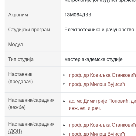
Акроним
13М064ДЗЗ
Студијски програм
Електротехника и рачунарство
Модул
Тип студија
мастер академске студије
Наставник
проф. др Ковиљка Станковић
(предавач)
проф. др Милош Вујисић
Наставник/сарадник
ас. мс Димитрије Поповић, ди
(вежбе)
инж. ел. и рач.
Наставник/сарадник
проф. др Ковиљка Станковић
(ДОН)
проф. др Милош Вујисић