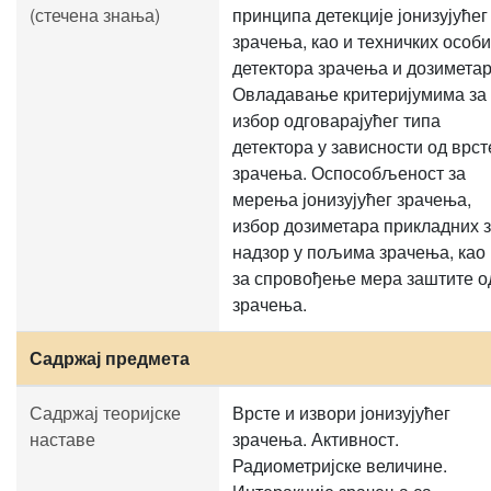
(стечена знања)
принципа детекције јонизујућег
зрачења, као и техничких особ
детектора зрачења и дозиметар
Овладавање критеријумима за
избор одговарајућег типа
детектора у зависности од врст
зрачења. Оспособљеност за
мерења јонизујућег зрачења,
избор дозиметара прикладних 
надзор у пољима зрачења, као 
за спровођење мера заштите о
зрачења.
Садржај предмета
Садржај теоријске
Врсте и извори јонизујућег
наставе
зрачења. Активност.
Радиометријске величине.