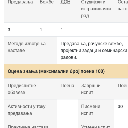
Предавања
Вежбе
ДОН
Студијски и
Оста
истраживачки
часо
рад
3
1
1
Методе извођења
Предавања, рачунске вежбе,
наставе
пројектни задаци и семинарски
радови.
Оцена знања (максимални број поена 100)
Предиспитне
Поена
Завршни
Пое
обавезе
испит
Активности у току
Писмени
30
предавања
испит
Практична настава
Усмени испит