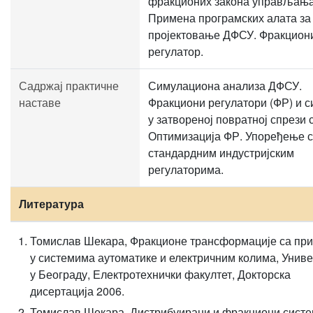
фракционих закона управљања
Примена програмских алата за
пројектовање ДФСУ. Фракцио
регулатор.
Садржај практичне
Симулациона анализа ДФСУ.
наставе
Фракциони регулатори (ФР) и 
у затвореној повратној спрези 
Оптимизација ФР. Упоређење 
стандардним индустријским
регулаторима.
Литература
Томислав Шекара, Фракционе трансформације са пр
у системима аутоматике и електричним колима, Униве
у Београду, Електротехнички факултет, Докторска
дисертација 2006.
Томислав Шекара, Дистрибуирани и фракциони сист