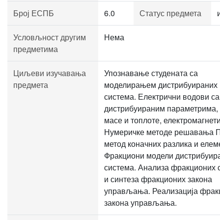
Број ЕСПБ
6.0
Статус предмета
Условљност другим
Нема
предметима
Циљеви изучавања
Упознавање студената са
предмета
моделирањем дистрибуираних
система. Електрични водови са
дистрибуираним параметрима,
масе и топлоте, електромагнет
Нумеричке методе решавања П
метод коначних разлика и елем
Фракциони модели дистрибуир
система. Анализа фракционих 
и синтеза фракционих закона
управљања. Реализација фрак
закона управљања.