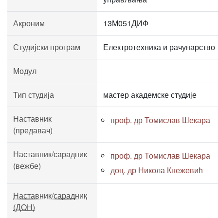
Акроним
13М051ДИФ
Студијски програм
Електротехника и рачунарство
Модул
Тип студија
мастер академске студије
Наставник
проф. др Томислав Шекара
(предавач)
Наставник/сарадник
проф. др Томислав Шекара
(вежбе)
доц. др Никола Кнежевић
Наставник/сарадник
(ДОН)