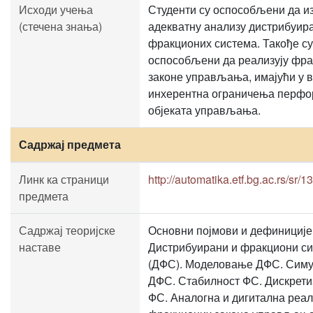
Исходи учења
Студенти су оспособљени да и
(стечена знања)
адекватну анализу дистрибуир
фракционих система. Такође су
оспособљени да реализују фр
законе управљања, имајући у 
инхерентна ограничења перф
објеката управљања.
Садржај предмета
Линк ка страници
http://automatika.etf.bg.ac.rs/sr/
предмета
Садржај теоријске
Основни појмови и дефиниције
наставе
Дистрибуирани и фракциони с
(ДФС). Моделовање ДФС. Симу
ДФС. Стабилност ФС. Дискрети
ФС. Аналогна и дигитална реал