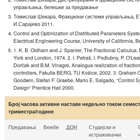
управљања, белешке за предавање
Томислав Шекара, Фракциони системи управљања, Е
И.Сарајево 2011.
Control and Optimization of Distributed Parameters Syste
Electrical Engineering Course, University of California, B
1. K. B. Oldham and J. Spanier, The Fractional Calculus
York and London, 1974. 2. I. Petraš, I. Podlubny, P. O'Lear
Dorčak and B.M. Vinagre, Analogue realization of fraction
controllers, Fakulta BERG, TU Košice, 2002. 3. Graham 
Goodwin, Stefan F. Graebe, Mario E. Salgado, “Control 
Design” Prentice Hall 2000.
Број часова активне наставе недељно током семест
триместра/године
Предавања
Вежбе
ДОН
Студијски и
истраживачки