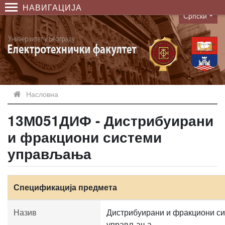
НАВИГАЦИЈА
Српски
Language
Насловна
13М051ДИФ - Дистрибуирани
и фракциони системи
управљања
Спецификација предмета
Назив
Дистрибуирани и фракциони с
управљања