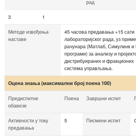
рад
3
1
Методе извођења
45 часова предавања +15 сати
наставе
лабораторијског рада, уз прим
рачунара (Матлаб, Симулинк и
програми) за анализу и пројек
дистрибуираних и фракционих
система управљања.
Оцена знања (максимални број поена 100)
Предиспитне
Поена
Завршни испит
обавезе
Активности у току
5
Писмени испит
предавања