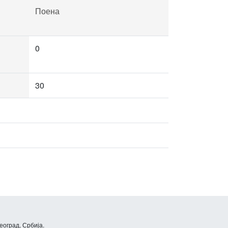
Поена
0
30
еоград, Србија.