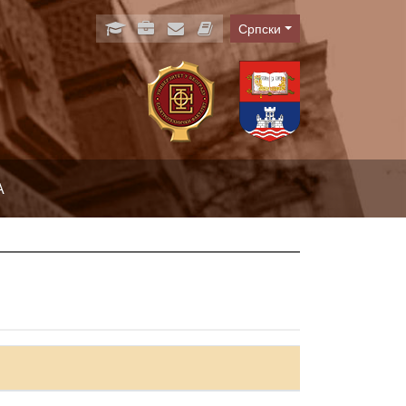
Српски
Language
А