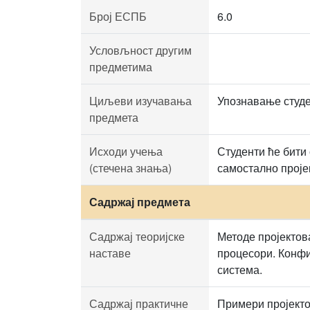
Број ЕСПБ
6.0
Условљност другим
предметима
Циљеви изучавања
Упознавање студе
предмета
Исходи учења
Студенти ће бити
(стечена знања)
самостално пројек
Садржај предмета
Садржај теоријске
Методе пројектов
наставе
процесори. Конфи
система.
Садржај практичне
Примери пројекто