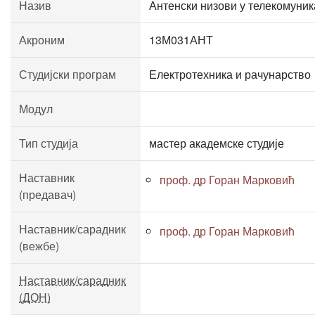
Назив
Антенски низови у телекомуни
Акроним
13М031АНТ
Студијски програм
Електротехника и рачунарство
Модул
Тип студија
мастер академске студије
Наставник
проф. др Горан Марковић
(предавач)
Наставник/сарадник
проф. др Горан Марковић
(вежбе)
Наставник/сарадник
(ДОН)