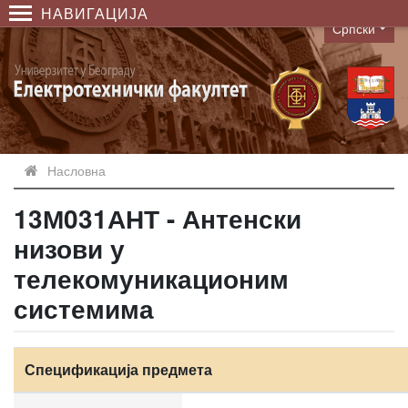
НАВИГАЦИЈА
Српски
Language
Насловна
13М031АНТ - Антенски
низови у
телекомуникационим
системима
Спецификација предмета