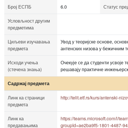
Број ЕСПБ
6.0
Статус пре
Условљност другим
предметима
Циљеви изучавања
Увод у теоријске основе, основ
предмета
антенских низова у бежичним 
Исходи учења
Очекује се да студенти усвоје 
(стечена знања)
решавају практичне инжењерске
Садржај предмета
Линк ка страници
http://telit.etf.rs/kurs/antenski-
предмета
Линк ка
https://teams.microsoft.com/
предавањима
groupId=ae2ba9f5-1801-4487-9