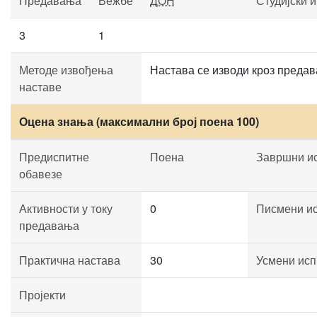
Предавања
Вежбе
ДОН
Студијски 
3
1
Методе извођења
Настава се изводи кроз предав
наставе
Оцена знања (максимални број поена 100)
Предиспитне
Поена
Завршни и
обавезе
Активности у току
0
Писмени и
предавања
Практична настава
30
Усмени исп
Пројекти