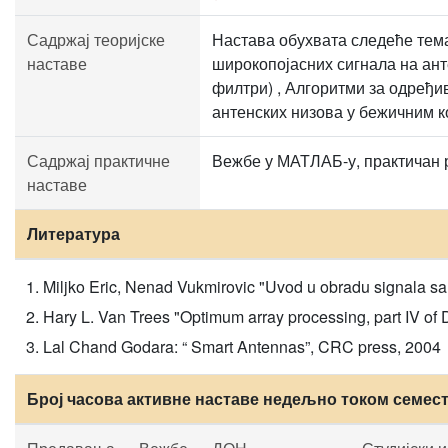
Садржај теоријске
Настава обухвата следеће тема
наставе
широкопојасних сигнала на ан
филтри) , Алгоритми за одређ
антенских низова у бежичним 
Садржај практичне
Вежбе у МАТЛАБ-у, практичан 
наставе
Литература
Miljko Eric, Nenad Vukmirovic "Uvod u obradu signala s
Hary L. Van Trees "Optimum array processing, part IV of 
Lal Chand Godara: “ Smart Antennas”, CRC press, 2004
Број часова активне наставе недељно током семес