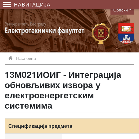
НАВИГАЦИЈА
Српски
Language
Насловна
13М021ИОИГ - Интеграција
обновљивих извора у
електроенергетским
системима
Спецификација предмета