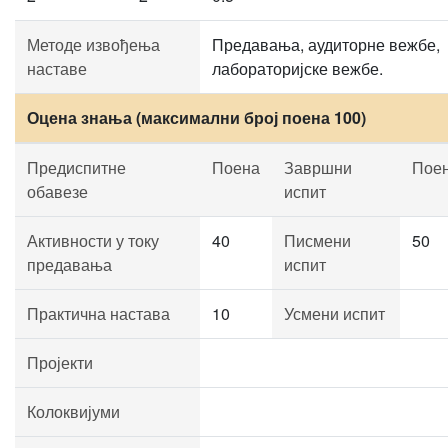
Методе извођења
Предавања, аудиторне вежбе,
наставе
лабораторијске вежбе.
Оцена знања (максимални број поена 100)
Предиспитне
Поена
Завршни
Пое
обавезе
испит
Активности у току
40
Писмени
50
предавања
испит
Практична настава
10
Усмени испит
Пројекти
Колоквијуми