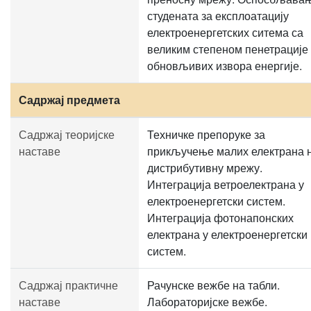
студената за експлоатацију
електроенергетских ситема са
великим степеном пенетрације
обновљивих извора енергије.
Садржај предмета
Садржај теоријске
Техничке препоруке за
наставе
прикључење малих електрана 
дистрибутивну мрежу.
Интеграција ветроелектрана у
електроенергетски систем.
Интеграција фотонапонских
електрана у електроенергетски
систем.
Садржај практичне
Рачунске вежбе на табли.
наставе
Лабораторијске вежбе.