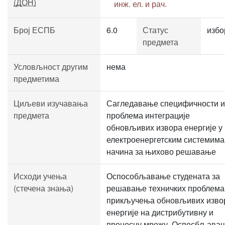
(ДОН)
инж. ел. и рач.
Број ЕСПБ
6.0
Статус
избо
предмета
Условљност другим
нема
предметима
Циљеви изучавања
Сагледавање специфичности и
предмета
проблема интеграције
обновљивих извора енергије у
електроенергетским системима
начина за њихово решавање
Исходи учења
Оспособљавање студената за
(стечена знања)
решавање техничких проблема
прикључења обновљивих изво
енергије на дистрибутивну и
преносну мрежу. Оспосбљава