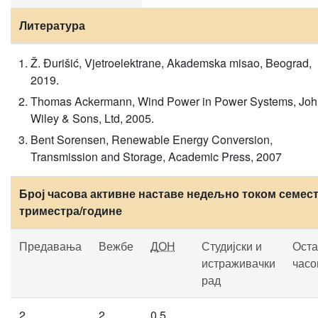
Литература
Ž. Đurišić, Vjetroelektrane, Akademska misao, Beograd,
2019.
Thomas Ackermann, Wind Power in Power Systems, Joh
Wiley & Sons, Ltd, 2005.
Bent Sorensen, Renewable Energy Conversion,
Transmission and Storage, Academic Press, 2007
Број часова активне наставе недељно током семест
триместра/године
Предавања
Вежбе
ДОН
Студијски и
Оста
истраживачки
часо
рад
2
2
0.5