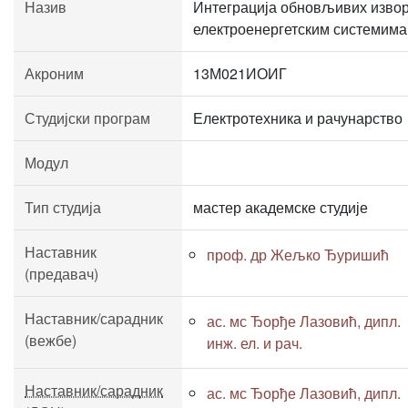
Назив
Интеграција обновљивих извор
електроенергетским системима
Акроним
13М021ИОИГ
Студијски програм
Електротехника и рачунарство
Модул
Тип студија
мастер академске студије
Наставник
проф. др Жељко Ђуришић
(предавач)
Наставник/сарадник
ас. мс Ђорђе Лазовић, дипл.
(вежбе)
инж. ел. и рач.
Наставник/сарадник
ас. мс Ђорђе Лазовић, дипл.