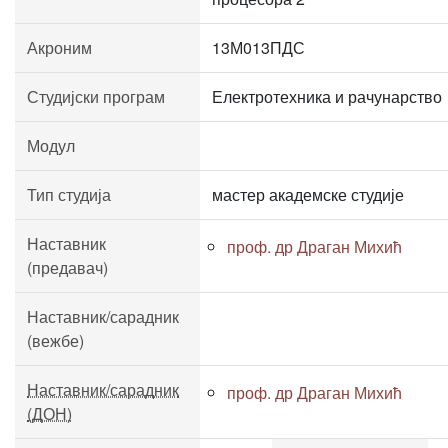
Акроним
13М013ПДС
Студијски програм
Електротехника и рачунарство
Модул
Тип студија
мастер академске студије
Наставник
проф. др Драган Михић
(предавач)
Наставник/сарадник
(вежбе)
Наставник/сарадник
проф. др Драган Михић
(ДОН)