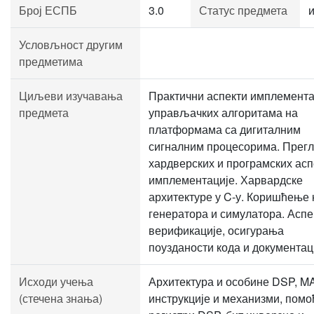
Број ЕСПБ
3.0
Статус предмета
Условљност другим
предметима
Циљеви изучавања
Практични аспекти имплемента
предмета
управљачких алгоритама на
платформама са дигиталним
сигналним процесорима. Прег
хардверских и програмских асп
имплементације. Харвардске
архитектуре у C-у. Коришћење 
генератора и симулатора. Аспе
верификације, осигурања
поузданости кода и документац
Исходи учења
Архитектура и особине DSP, M
(стечена знања)
инструкције и механизми, помо