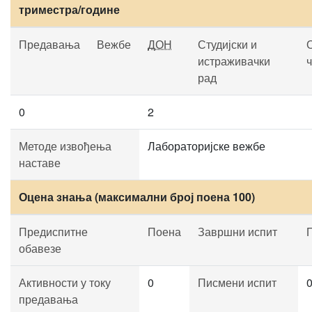
триместра/године
Предавања
Вежбе
ДОН
Студијски и
истраживачки
рад
0
2
Методе извођења
Лабораторијске вежбе
наставе
Оцена знања (максимални број поена 100)
Предиспитне
Поена
Завршни испит
обавезе
Активности у току
0
Писмени испит
предавања