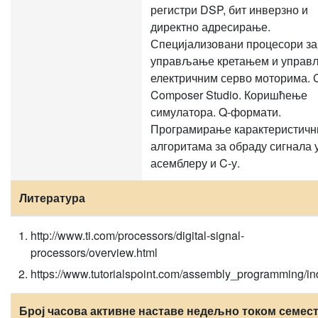
регистри DSP, бит инверзно и
директно адресирање.
Специјализовани процесори за
управљање кретањем и упра
електричним серво моторима. 
Composer Studio. Коришћење
симулатора. Q-формати.
Програмирање карактеристичн
алгоритама за обраду сигнала 
асемблеру и C-у.
Литература
http://www.ti.com/processors/digital-signal-
processors/overview.html
https://www.tutorialspoint.com/assembly_programming/i
Број часова активне наставе недељно током семест