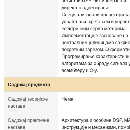
регистри DSP, бит инверзно и
директно адресирање.
Специјализовани процесори за
управљање кретањем и упра
електричним серво моторима.
Имплементације засноване на
централним јединицама са фик
покретним зарезом. Q-формати
Програмирање карактеристичн
алгоритама за обраду сигнала 
асемблеру и C-у.
Садржај предмета
Садржај теоријске
Нема
наставе
Садржај практичне
Архитектура и особине DSP, M
наставе
инструкције и механизми, помо