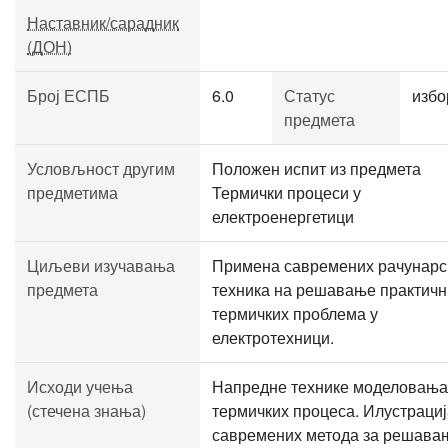
Наставник/сарадник
(ДОН)
Број ЕСПБ
6.0
Статус
избо
предмета
Условљност другим
Положен испит из предмета
предметима
Термички процеси у
електроенергетици
Циљеви изучавања
Примена савремених рачунарс
предмета
техника на решавање практичн
термичких проблема у
електротехници.
Исходи учења
Напредне технике моделовања
(стечена знања)
термичких процеса. Илустрациј
савремених метода за решава