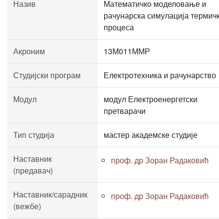
Назив
Математичко моделовање и
рачунарска симулација термич
процеса
Акроним
13М011ММР
Студијски програм
Електротехника и рачунарство
Модул
модул Електроенергетски
претварачи
Тип студија
мастер академске студије
Наставник
проф. др Зоран Радаковић
(предавач)
Наставник/сарадник
проф. др Зоран Радаковић
(вежбе)