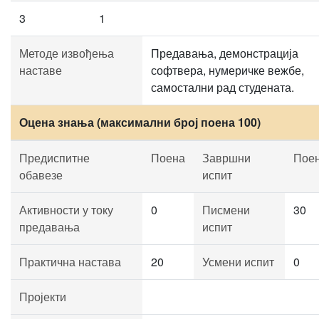
3
1
Методе извођења
Предавања, демонстрација
наставе
софтвера, нумеричке вежбе,
самостални рад студената.
Оцена знања (максимални број поена 100)
Предиспитне
Поена
Завршни
Пое
обавезе
испит
Активности у току
0
Писмени
30
предавања
испит
Практична настава
20
Усмени испит
0
Пројекти