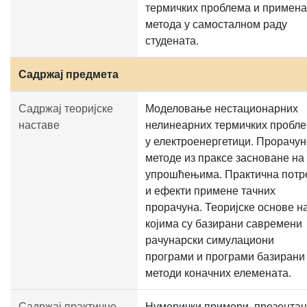
термичких проблема и примена
метода у самосталном раду
студената.
Садржај предмета
Садржај теоријске
Моделовање нестационарних
наставе
нелинеарних термичких пробл
у електроенергетици. Прорачун
методе из праксе засноване на
упрошћењима. Практична потр
и ефекти примене тачних
прорачуна. Теоријске основе н
којима су базирани савремени
рачунарски симулациони
програми и програми базирани
методи коначних елемената.
Садржај практичне
Нумерички примери, презентац