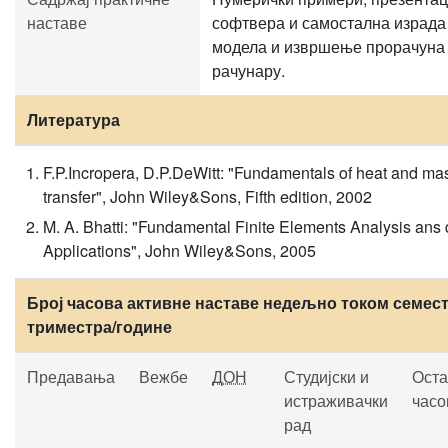
наставе
софтвера и самостална израда
модела и извршење прорачуна
рачунару.
Литература
F.P.Incropera, D.P.DeWitt: "Fundamentals of heat and ma
transfer", John Wiley&Sons, Fifth edition, 2002
M. A. Bhatti: "Fundamental Finite Elements Analysis ans 
Applications", John Wiley&Sons, 2005
Број часова активне наставе недељно током семест
триместра/године
Предавања
Вежбе
ДОН
Студијски и
Оста
истраживачки
часо
рад