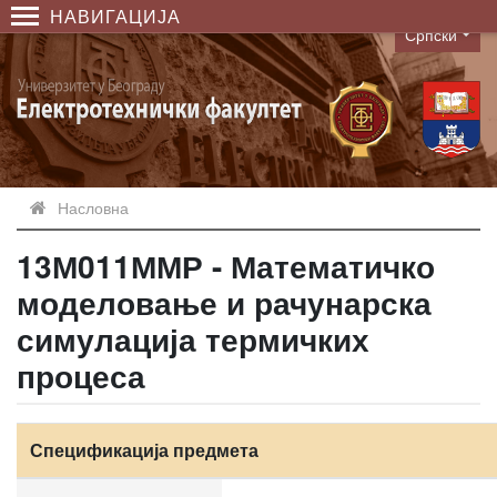
НАВИГАЦИЈА
Српски
Language
Насловна
13М011ММР - Математичко
моделовање и рачунарска
симулација термичких
процеса
Спецификација предмета