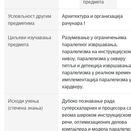
предмета
Условљност другим
Архитектура и организација
предметима
рачунара I
Циљеви изучавања
Разумевање у ограничењима
предмета
паралелног извршавања,
паралелизма на инструкцијско
нивоу, паралелизма у оквиру
петљи и детекција извршавања
паралелизма у реалном времен
имплементација паралелизма 
хардверу.
Исходи учења
Дубоко познавање рада
(стечена знања)
суперскаларних и процесора с
веома широком инструкцијском
речи, оптимизационих делова
компајлера и модела паралели