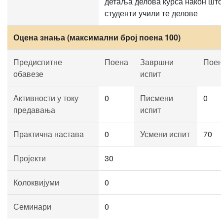
детаља делова курса након што
студенти учили те делове
Оцена знања (максимални број поена 100)
Предиспитне
Поена
Завршни
Пое
обавезе
испит
Активности у току
0
Писмени
0
предавања
испит
Практична настава
0
Усмени испит
70
Пројекти
30
Колоквијуми
0
Семинари
0