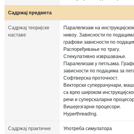
Садржај предмета
Садржај теоријске
Паралелизам на инструкцијско
наставе
нивоу. Зависности по подацима
графови зависности по подаци
Распоређивање по трагу.
Спекулативно извршавање.
Паралелизам у петљама. Граф
зависности по подацима за пет
Софтверска проточност.
Векторски суперрачунари, маш
са врло широком инструкцијск
речи и суперскаларни процесор
Вишејезгарни процесори.
Hyperthreading.
Садржај практичне
Употреба симулатора