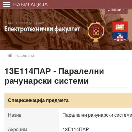
НАВИГАЦИЈА
Српски
Language
Насловна
13Е114ПАР - Паралелни
рачунарски системи
Спецификација предмета
Назив
Паралелни рачунарски систем
Акроним
13Е114ПАР