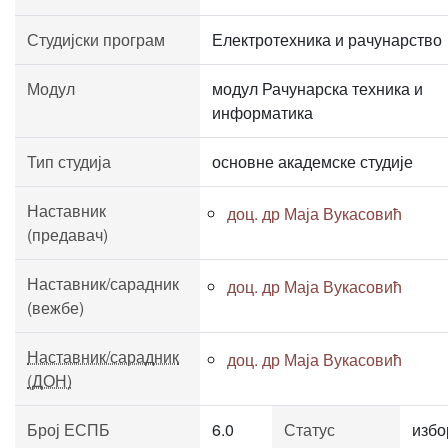
Студијски програм
Електротехника и рачунарство
Модул
модул Рачунарска техника и
информатика
Тип студија
основне академске студије
Наставник
доц. др Маја Вукасовић
(предавач)
Наставник/сарадник
доц. др Маја Вукасовић
(вежбе)
Наставник/сарадник
доц. др Маја Вукасовић
(ДОН)
Број ЕСПБ
6.0
Статус
избо