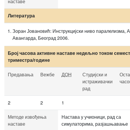
наставе
Литература
Зоран Јовановић: Инструкцијски ниво паралелизма, 
Авангарда, Београд 2006.
Број часова активне наставе недељно током семест
триместра/године
Предавања
Вежбе
ДОН
Студијски и
Оста
истраживачки
часо
рад
2
2
1
Методе извођења
Настава у учионици, рад са
наставе
симулаторима, разјашњавање